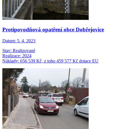
Protipovodňová opatření obce Dobřejovice
Datum:
5. 4. 2023
Stav: Realizované
Realizace: 2024
Náklady: 656 539 Kč, z toho 459 577 Kč dotace EU