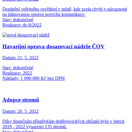
Doplnění veřejného osvětlení v místě, kde zcela chybí v návaznosti
na plánovanou opravu povrchu komunikace.
Stav: dokončené
Realizace: do 8/2022
Havarijní oprava dosazovací nádrže ČOV
Datum:
21. 5. 2022
Stav: dokončené
Realizace: 2022
Náklady: 1 090 000 Kč bez DPH
Adopce stromů
Datum:
20. 5. 2022
Díky finančním příspěvkům dobřejovických občanů bylo v letech
2019 - 2022 vysazeno 135 stromů.
Stav: dokončené