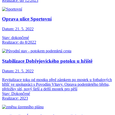
Realizace: do 12/2023
Oprava ulice Sportovní
Datum:
21. 5. 2022
Stav: dokončené
Realizace: do 8/2022
Stabilizace Dobřejovického potoku u hřiště
Datum:
21. 5. 2022
Revitalizace toku od mostku před zámkem po mostek u fotbalových
hřišť ve spolupráci s Povodím Vltavy. Oprava podemletého břehu,
přeložky sítí, nový širší a delší mostek pro pěší
Stav: Dokončené
Realizace: 2023