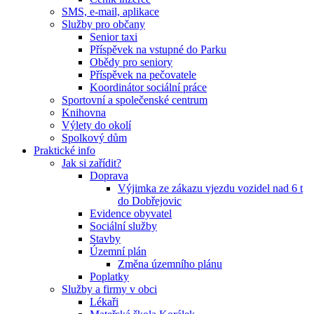
SMS, e-mail, aplikace
Služby pro občany
Senior taxi
Příspěvek na vstupné do Parku
Obědy pro seniory
Příspěvek na pečovatele
Koordinátor sociální práce
Sportovní a společenské centrum
Knihovna
Výlety do okolí
Spolkový dům
Praktické info
Jak si zařídit?
Doprava
Výjimka ze zákazu vjezdu vozidel nad 6 t
do Dobřejovic
Evidence obyvatel
Sociální služby
Stavby
Územní plán
Změna územního plánu
Poplatky
Služby a firmy v obci
Lékaři