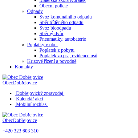
Mateřská škola Korálek
Obecní policie
Odpady
Svoz komunálního odpadu
Sběr tříděného odpadu
Svoz bioodpadu
Sběrný dvůr
Pneumatiky, autobaterie
Poplatky v obci
Poplatek z pobytu
Poplatek za psa, evidence psů
Krizové řízení a povodně
Kontakty
Obec
Dobřejovice
Dobřejovický zpravodaj
Kalendář akcí
Mobilní rozhlas
Obec
Dobřejovice
+420 323 603 310