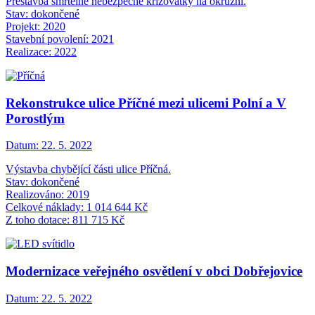
Přestavba smrtelně nebezpečné křižovatky na okružní.
Stav: dokončené
Projekt: 2020
Stavební povolení: 2021
Realizace: 2022
Rekonstrukce ulice Příčné mezi ulicemi Polní a V
Porostlým
Datum:
22. 5. 2022
Výstavba chybějící části ulice Příčná.
Stav: dokončené
Realizováno: 2019
Celkové náklady: 1 014 644 Kč
Z toho dotace: 811 715 Kč
Modernizace veřejného osvětlení v obci Dobřejovice
Datum:
22. 5. 2022