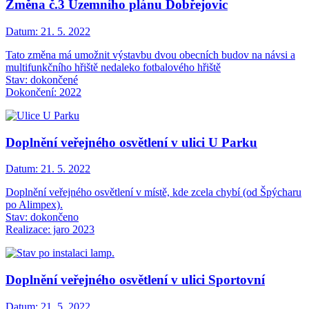
Změna č.3 Územního plánu Dobřejovic
Datum:
21. 5. 2022
Tato změna má umožnit výstavbu dvou obecních budov na návsi a
multifunkčního hřiště nedaleko fotbalového hřiště
Stav: dokončené
Dokončení: 2022
Doplnění veřejného osvětlení v ulici U Parku
Datum:
21. 5. 2022
Doplnění veřejného osvětlení v místě, kde zcela chybí (od Špýcharu
po Alimpex).
Stav: dokončeno
Realizace: jaro 2023
Doplnění veřejného osvětlení v ulici Sportovní
Datum:
21. 5. 2022