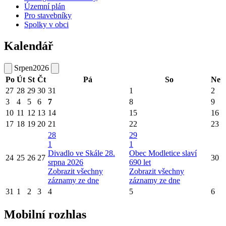
Územní plán
Pro stavebníky
Spolky v obci
Kalendář
Srpen
2026
Po
Út
St
Čt
Pá
So
Ne
27
28
29
30
31
1
2
3
4
5
6
7
8
9
10
11
12
13
14
15
16
17
18
19
20
21
22
23
28
29
1
1
Divadlo ve Skále 28.
Obec Modletice slaví
24
25
26
27
30
srpna 2026
690 let
Zobrazit všechny
Zobrazit všechny
záznamy ze dne
záznamy ze dne
31
1
2
3
4
5
6
Mobilní rozhlas