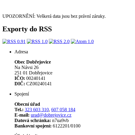
UPOZORNĚNÍ: Veškerá data jsou bez právní záruky.
Exporty do RSS
Adresa
Obec Dobřejovice
Na Návsi 26
251 01 Dobřejovice
IČO:
00240141
DIČ:
CZ00240141
Spojení
Obecní úřad
Tel.:
323 603 310
,
607 058 184
E-mail:
urad@dobrejovice.cz
Datová schránka:
n7ua9vb
Bankovní spojení:
6122201/0100