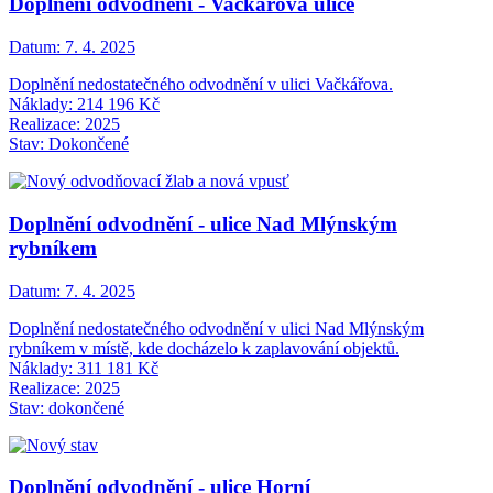
Doplnění odvodnění - Vačkářova ulice
Datum:
7. 4. 2025
Doplnění nedostatečného odvodnění v ulici Vačkářova.
Náklady: 214 196 Kč
Realizace: 2025
Stav: Dokončené
Doplnění odvodnění - ulice Nad Mlýnským
rybníkem
Datum:
7. 4. 2025
Doplnění nedostatečného odvodnění v ulici Nad Mlýnským
rybníkem v místě, kde docházelo k zaplavování objektů.
Náklady: 311 181 Kč
Realizace: 2025
Stav: dokončené
Doplnění odvodnění - ulice Horní