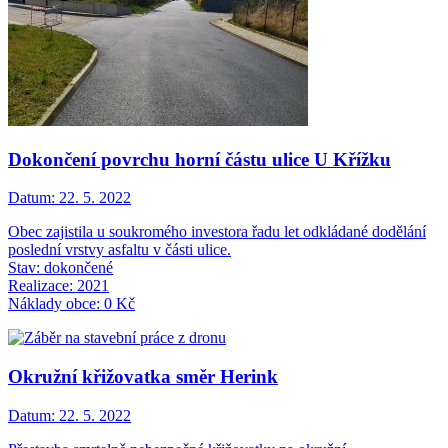
Dokončení povrchu horní částu ulice U Křížku
Datum:
22. 5. 2022
Obec zajistila u soukromého investora řadu let odkládané dodělání
poslední vrstvy asfaltu v části ulice.
Stav: dokončené
Realizace: 2021
Náklady obce: 0 Kč
Okružní křižovatka směr Herink
Datum:
22. 5. 2022