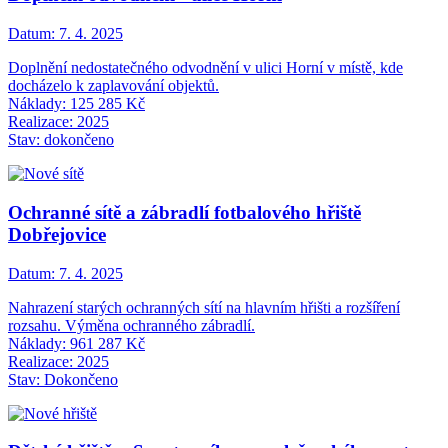
Datum:
7. 4. 2025
Doplnění nedostatečného odvodnění v ulici Horní v místě, kde
docházelo k zaplavování objektů.
Náklady: 125 285 Kč
Realizace: 2025
Stav: dokončeno
Ochranné sítě a zábradlí fotbalového hřiště
Dobřejovice
Datum:
7. 4. 2025
Nahrazení starých ochranných sítí na hlavním hřišti a rozšíření
rozsahu. Výměna ochranného zábradlí.
Náklady: 961 287 Kč
Realizace: 2025
Stav: Dokončeno