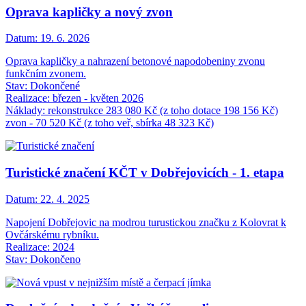
Oprava kapličky a nový zvon
Datum:
19. 6. 2026
Oprava kapličky a nahrazení betonové napodobeniny zvonu
funkčním zvonem.
Stav: Dokončené
Realizace: březen - květen 2026
Náklady: rekonstrukce 283 080 Kč (z toho dotace 198 156 Kč)
zvon - 70 520 Kč (z toho veř, sbírka 48 323 Kč)
Turistické značení KČT v Dobřejovicích - 1. etapa
Datum:
22. 4. 2025
Napojení Dobřejovic na modrou turustickou značku z Kolovrat k
Ovčárskému rybníku.
Realizace: 2024
Stav: Dokončeno