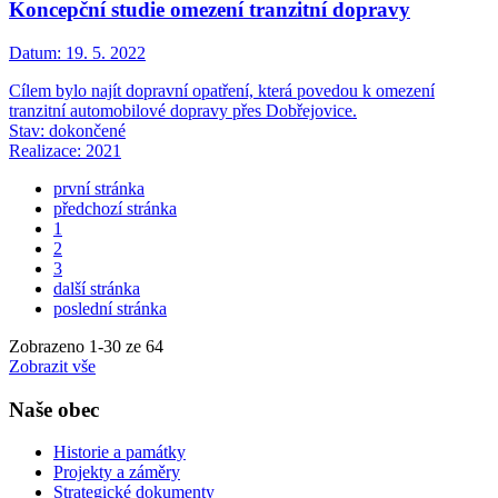
Koncepční studie omezení tranzitní dopravy
Datum:
19. 5. 2022
Cílem bylo najít dopravní opatření, která povedou k omezení
tranzitní automobilové dopravy přes Dobřejovice.
Stav: dokončené
Realizace: 2021
první stránka
předchozí stránka
1
2
3
další stránka
poslední stránka
Zobrazeno
1
-
30
ze 64
Zobrazit vše
Naše obec
Historie a památky
Projekty a záměry
Strategické dokumenty