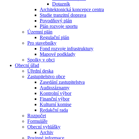
Dotazník
Architektonická koncepce centra
Studie tranzitní doprava
Povodňový plán
Plán rozvoje sportu
Územní plán
Regulační plán
Pro stavebníky
Fond rozvoje infrastruktury
Mapové podklady
Spolky v obci
Obecní úřad
Úřední deska
Zastupitelstvo obce
Zasedání zastupitelstva
Audiozáznamy
Kontrolní výbor
Finanční výbor
Kulturní komise
Redakční rada
Rozpočet
Formuláře
Obecní vyhlášky
Archiv
Povinné informace