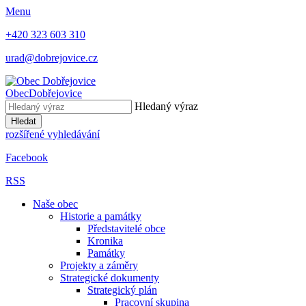
Menu
+420 323 603 310
urad@dobrejovice.cz
Obec
Dobřejovice
Hledaný výraz
Hledat
rozšířené vyhledávání
Facebook
RSS
Naše obec
Historie a památky
Představitelé obce
Kronika
Památky
Projekty a záměry
Strategické dokumenty
Strategický plán
Pracovní skupina