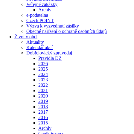
Veřejné zakázky
Archiv
e-podatelna
Czech POINT
Výzva k vyzvednutí zásilky
Obecné nařízení o ochraně osobních údajů
Život v obci
Aktuality
Kalendář akcí
Dobřejovický zpravodaj
Pravidla DZ
2026
2025
2024
2023
2022
2021
2020
2019
2018
2017
2016
2015
Archív
Ceník inzerce