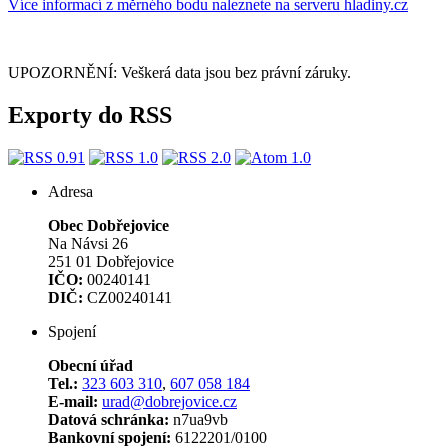
Více informací z měrného bodu naleznete na serveru hladiny.cz
UPOZORNĚNÍ: Veškerá data jsou bez právní záruky.
Exporty do RSS
Adresa
Obec Dobřejovice
Na Návsi 26
251 01 Dobřejovice
IČO:
00240141
DIČ:
CZ00240141
Spojení
Obecní úřad
Tel.:
323 603 310
,
607 058 184
E-mail:
urad@dobrejovice.cz
Datová schránka:
n7ua9vb
Bankovní spojení:
6122201/0100