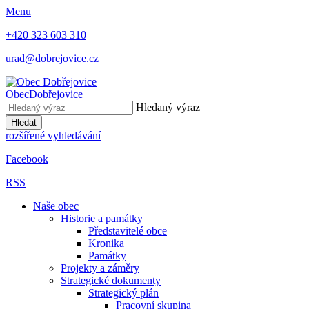
Menu
+420 323 603 310
urad@dobrejovice.cz
Obec
Dobřejovice
Hledaný výraz
Hledat
rozšířené vyhledávání
Facebook
RSS
Naše obec
Historie a památky
Představitelé obce
Kronika
Památky
Projekty a záměry
Strategické dokumenty
Strategický plán
Pracovní skupina