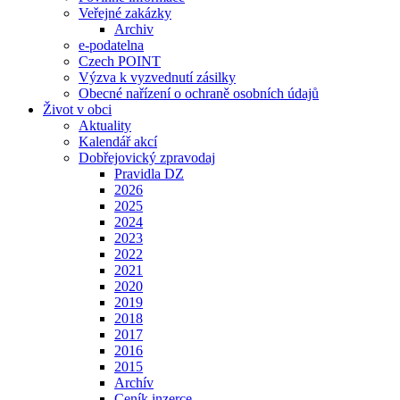
Veřejné zakázky
Archiv
e-podatelna
Czech POINT
Výzva k vyzvednutí zásilky
Obecné nařízení o ochraně osobních údajů
Život v obci
Aktuality
Kalendář akcí
Dobřejovický zpravodaj
Pravidla DZ
2026
2025
2024
2023
2022
2021
2020
2019
2018
2017
2016
2015
Archív
Ceník inzerce