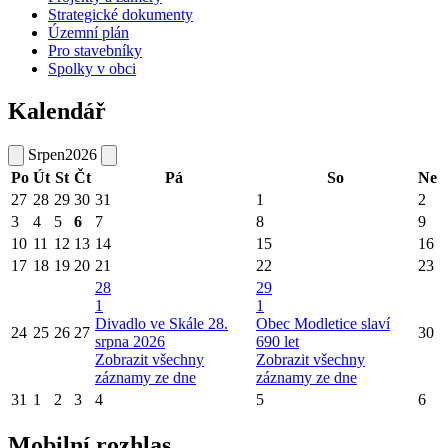
Strategické dokumenty
Územní plán
Pro stavebníky
Spolky v obci
Kalendář
Srpen
2026
Po
Út
St
Čt
Pá
So
Ne
27
28
29
30
31
1
2
3
4
5
6
7
8
9
10
11
12
13
14
15
16
17
18
19
20
21
22
23
28
29
1
1
Divadlo ve Skále 28.
Obec Modletice slaví
24
25
26
27
30
srpna 2026
690 let
Zobrazit všechny
Zobrazit všechny
záznamy ze dne
záznamy ze dne
31
1
2
3
4
5
6
Mobilní rozhlas