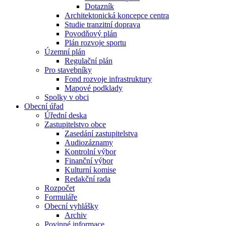
Dotazník
Architektonická koncepce centra
Studie tranzitní doprava
Povodňový plán
Plán rozvoje sportu
Územní plán
Regulační plán
Pro stavebníky
Fond rozvoje infrastruktury
Mapové podklady
Spolky v obci
Obecní úřad
Úřední deska
Zastupitelstvo obce
Zasedání zastupitelstva
Audiozáznamy
Kontrolní výbor
Finanční výbor
Kulturní komise
Redakční rada
Rozpočet
Formuláře
Obecní vyhlášky
Archiv
Povinné informace