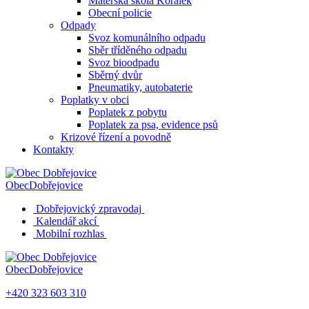
Mateřská škola Korálek
Obecní policie
Odpady
Svoz komunálního odpadu
Sběr tříděného odpadu
Svoz bioodpadu
Sběrný dvůr
Pneumatiky, autobaterie
Poplatky v obci
Poplatek z pobytu
Poplatek za psa, evidence psů
Krizové řízení a povodně
Kontakty
Obec
Dobřejovice
Dobřejovický zpravodaj
Kalendář akcí
Mobilní rozhlas
Obec
Dobřejovice
+420 323 603 310