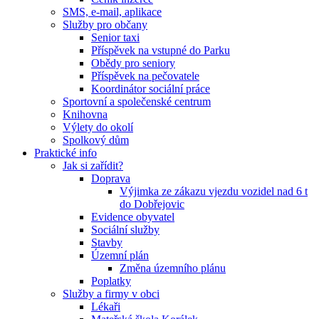
SMS, e-mail, aplikace
Služby pro občany
Senior taxi
Příspěvek na vstupné do Parku
Obědy pro seniory
Příspěvek na pečovatele
Koordinátor sociální práce
Sportovní a společenské centrum
Knihovna
Výlety do okolí
Spolkový dům
Praktické info
Jak si zařídit?
Doprava
Výjimka ze zákazu vjezdu vozidel nad 6 t
do Dobřejovic
Evidence obyvatel
Sociální služby
Stavby
Územní plán
Změna územního plánu
Poplatky
Služby a firmy v obci
Lékaři