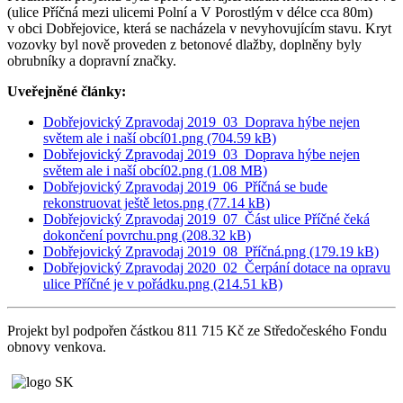
(ulice Příčná mezi ulicemi Polní a V Porostlým v délce cca 80m)
v obci Dobřejovice, která se nacházela v nevyhovujícím stavu. Kryt
vozovky byl nově proveden z betonové dlažby, doplněny byly
obrubníky a dopravní značky.
Uveřejněné články:
Dobřejovický Zpravodaj 2019_03_Doprava hýbe nejen
světem ale i naší obcí01.png (704.59 kB)
Dobřejovický Zpravodaj 2019_03_Doprava hýbe nejen
světem ale i naší obcí02.png (1.08 MB)
Dobřejovický Zpravodaj 2019_06_Příčná se bude
rekonstruovat ještě letos.png (77.14 kB)
Dobřejovický Zpravodaj 2019_07_Část ulice Příčné čeká
dokončení povrchu.png (208.32 kB)
Dobřejovický Zpravodaj 2019_08_Příčná.png (179.19 kB)
Dobřejovický Zpravodaj 2020_02_Čerpání dotace na opravu
ulice Příčné je v pořádku.png (214.51 kB)
Projekt byl podpořen částkou 811 715 Kč ze Středočeského Fondu
obnovy venkova.