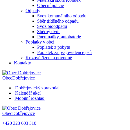
Mateřská škola Korálek
Obecní policie
Odpady
Svoz komunálního odpadu
Sběr tříděného odpadu
Svoz bioodpadu
Sběrný dvůr
Pneumatiky, autobaterie
Poplatky v obci
Poplatek z pobytu
Poplatek za psa, evidence psů
Krizové řízení a povodně
Kontakty
Obec
Dobřejovice
Dobřejovický zpravodaj
Kalendář akcí
Mobilní rozhlas
Obec
Dobřejovice
+420 323 603 310