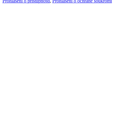
Prohlášení o přístupnosti
,
Prohlášení o ochraně soukromí