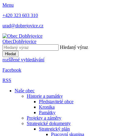
Menu
+420 323 603 310
urad@dobrejovice.cz
Obec
Dobřejovice
Hledaný výraz
Hledat
rozšířené vyhledávání
Facebook
RSS
Naše obec
Historie a památky
Představitelé obce
Kronika
Památky
Projekty a záměry
Strategické dokumenty
Strategický plán
Pracovní skupina