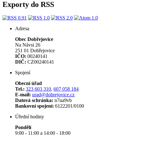
Exporty do RSS
Adresa
Obec Dobřejovice
Na Návsi 26
251 01 Dobřejovice
IČO:
00240141
DIČ:
CZ00240141
Spojení
Obecní úřad
Tel.:
323 603 310
,
607 058 184
E-mail:
urad@dobrejovice.cz
Datová schránka:
n7ua9vb
Bankovní spojení:
6122201/0100
Úřední hodiny
Pondělí
9:00 - 11:00 a 14:00 - 18:00