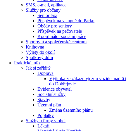
SMS, e-mail, aplikace
Služby pro občany
Senior taxi
Příspěvek na vstupné do Parku
Obědy pro seniory
Příspěvek na pečovatele
Koordinátor sociální práce
Sportovní a společenské centrum
Knihovna
Výlety do okolí
Spolkový dům
Praktické info
Jak si zařídit?
Doprava
Výjimka ze zákazu vjezdu vozidel nad 6 t
do Dobřejovic
Evidence obyvatel
Sociální služby
Stavby
Územní plán
Změna územního plánu
Poplatky
Služby a firmy v obci
Lékaři