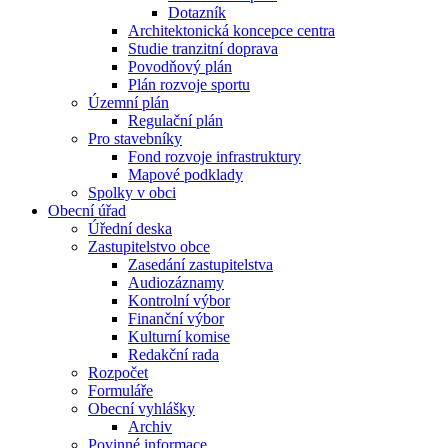
Dotazník
Architektonická koncepce centra
Studie tranzitní doprava
Povodňový plán
Plán rozvoje sportu
Územní plán
Regulační plán
Pro stavebníky
Fond rozvoje infrastruktury
Mapové podklady
Spolky v obci
Obecní úřad
Úřední deska
Zastupitelstvo obce
Zasedání zastupitelstva
Audiozáznamy
Kontrolní výbor
Finanční výbor
Kulturní komise
Redakční rada
Rozpočet
Formuláře
Obecní vyhlášky
Archiv
Povinné informace