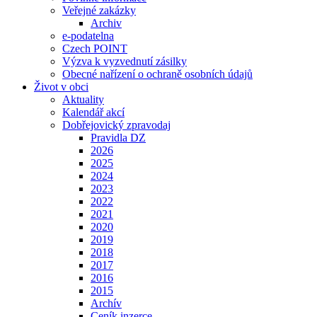
Veřejné zakázky
Archiv
e-podatelna
Czech POINT
Výzva k vyzvednutí zásilky
Obecné nařízení o ochraně osobních údajů
Život v obci
Aktuality
Kalendář akcí
Dobřejovický zpravodaj
Pravidla DZ
2026
2025
2024
2023
2022
2021
2020
2019
2018
2017
2016
2015
Archív
Ceník inzerce