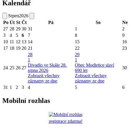
Kalendář
Srpen
2026
Po
Út
St
Čt
Pá
So
Ne
27
28
29
30
31
1
2
3
4
5
6
7
8
9
10
11
12
13
14
15
16
17
18
19
20
21
22
23
28
29
1
1
Divadlo ve Skále 28.
Obec Modletice slaví
24
25
26
27
30
srpna 2026
690 let
Zobrazit všechny
Zobrazit všechny
záznamy ze dne
záznamy ze dne
31
1
2
3
4
5
6
Mobilní rozhlas
registrace zdarma!