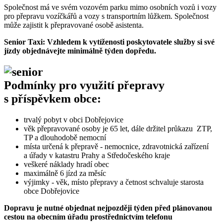
Společnost má ve svém vozovém parku mimo osobních vozů i vozy
pro přepravu vozíčkářů a vozy s transportním lůžkem. Společnost
může zajistit k přepravované osobě asistenta.
Senior Taxi: Vzhledem k vytíženosti poskytovatele služby si své
jízdy objednávejte minimálně týden dopředu.
Podmínky pro využití přepravy
s příspěvkem obce:
trvalý pobyt v obci Dobřejovice
věk přepravované osoby je 65 let, dále držitel průkazu ZTP,
TP a dlouhodobě nemocní
místa určená k přepravě - nemocnice, zdravotnická zařízení
a úřady v katastru Prahy a Středočeského kraje
veškeré náklady hradí obec
maximálně 6 jízd za měsíc
výjimky - věk, místo přepravy a četnost schvaluje starosta
obce Dobřejovice
Dopravu je nutné objednat nejpozději týden před plánovanou
cestou na obecním úřadu prostřednictvím telefonu