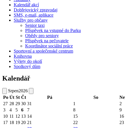
Kalendář akcí
Dobřejovický zpravodaj
SMS, e-mail, aplikace
Služby pro občany
Senior taxi
Příspěvek na vstupné do Parku
Obědy pro seniory
Příspěvek na pečovatele
Koordinátor sociální práce
Sportovní a společenské centrum
Knihovna
Výlety do okolí
Spolkový dům
Kalendář
Srpen
2026
Po
Út
St
Čt
Pá
So
Ne
27
28
29
30
31
1
2
3
4
5
6
7
8
9
10
11
12
13
14
15
16
17
18
19
20
21
22
23