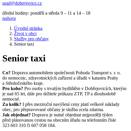
urad@dobrejovice.cz
úřední hodiny: pondělí a středa 9 – 11 a 14 – 18
nahoru
Úvodní stránka
Život v obci
Služby pro občany
Senior taxi
Senior taxi
Co?
Doprava automobilem společnosti Pohoda Transport s. r. o.
do nemocnic, zdravotnických zařízení a úřadů v katastru Prahy
a Středočeského kraje.
Pro koho?
Pro osoby s trvalým bydlištěm v Dobřejovicích, kterým
je nad 65 let, dále pro držitele průkazu ZTP, TP a dlouhodobě
nemocné.
Za kolik?
I přes meziroční navýšení ceny platí veškeré náklady
obec, pro přepravované občany je služba zcela zdarma.
Jak objednat?
Dopravu je nutné objednat nejpozději týden
před plánovanou cestou na obecním úřadu na telefonním čísle
323 603 310 či 607 058 184.