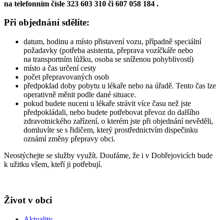
na telefonním čísle 323 603 310 či 607 058 184 .
Při objednání sdělíte:
datum, hodinu a místo přistavení vozu, případně speciální
požadavky (potřeba asistenta, přeprava vozíčkáře nebo
na transportním lůžku, osoba se sníženou pohyblivostí)
místo a čas určení cesty
počet přepravovaných osob
předpoklad doby pobytu u lékaře nebo na úřadě. Tento čas lze
operativně měnit podle dané situace.
pokud budete nuceni u lékaře strávit více času než jste
předpokládali, nebo budete potřebovat převoz do dalšího
zdravotnického zařízení, o kterém jste při objednání nevěděli,
domluvíte se s řidičem, který prostřednictvím dispečinku
oznámí změny přepravy obci.
Neostýchejte se služby využít. Doufáme, že i v Dobřejovicích bude
k užitku všem, kteří ji potřebují.
Život v obci
Aktuality