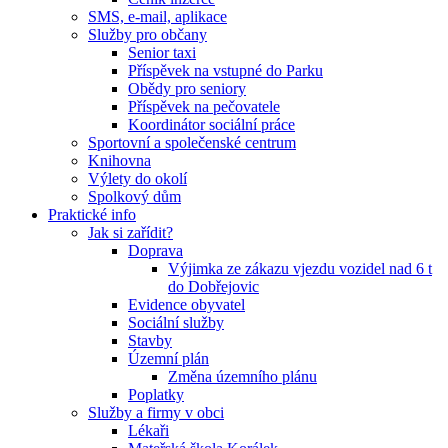
SMS, e-mail, aplikace
Služby pro občany
Senior taxi
Příspěvek na vstupné do Parku
Obědy pro seniory
Příspěvek na pečovatele
Koordinátor sociální práce
Sportovní a společenské centrum
Knihovna
Výlety do okolí
Spolkový dům
Praktické info
Jak si zařídit?
Doprava
Výjimka ze zákazu vjezdu vozidel nad 6 t
do Dobřejovic
Evidence obyvatel
Sociální služby
Stavby
Územní plán
Změna územního plánu
Poplatky
Služby a firmy v obci
Lékaři