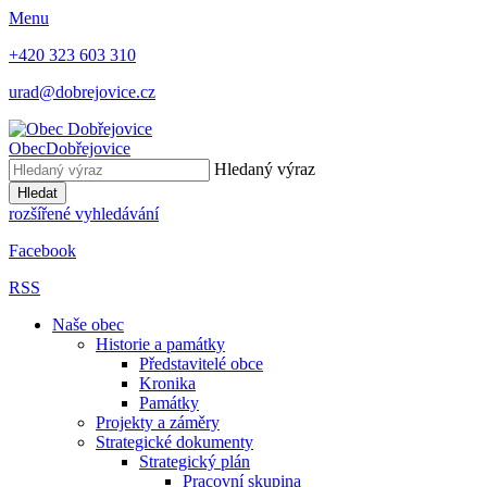
Menu
+420 323 603 310
urad@dobrejovice.cz
Obec
Dobřejovice
Hledaný výraz
Hledat
rozšířené vyhledávání
Facebook
RSS
Naše obec
Historie a památky
Představitelé obce
Kronika
Památky
Projekty a záměry
Strategické dokumenty
Strategický plán
Pracovní skupina