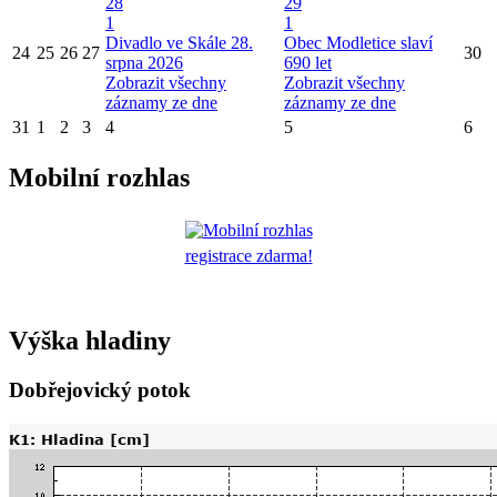
28
29
1
1
Divadlo ve Skále 28.
Obec Modletice slaví
24
25
26
27
30
srpna 2026
690 let
Zobrazit všechny
Zobrazit všechny
záznamy ze dne
záznamy ze dne
31
1
2
3
4
5
6
Mobilní rozhlas
registrace zdarma!
Výška hladiny
Dobřejovický potok