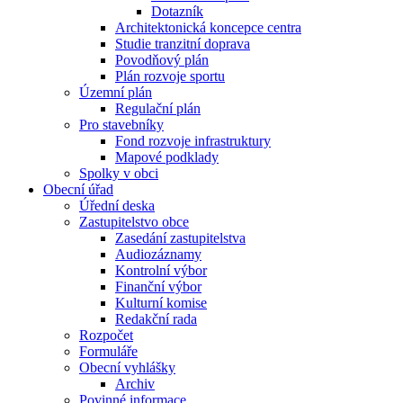
Dotazník
Architektonická koncepce centra
Studie tranzitní doprava
Povodňový plán
Plán rozvoje sportu
Územní plán
Regulační plán
Pro stavebníky
Fond rozvoje infrastruktury
Mapové podklady
Spolky v obci
Obecní úřad
Úřední deska
Zastupitelstvo obce
Zasedání zastupitelstva
Audiozáznamy
Kontrolní výbor
Finanční výbor
Kulturní komise
Redakční rada
Rozpočet
Formuláře
Obecní vyhlášky
Archiv
Povinné informace