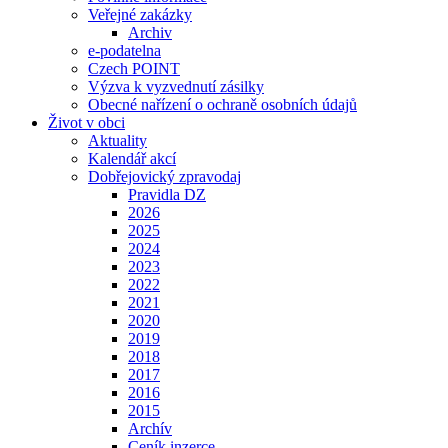
Veřejné zakázky
Archiv
e-podatelna
Czech POINT
Výzva k vyzvednutí zásilky
Obecné nařízení o ochraně osobních údajů
Život v obci
Aktuality
Kalendář akcí
Dobřejovický zpravodaj
Pravidla DZ
2026
2025
2024
2023
2022
2021
2020
2019
2018
2017
2016
2015
Archív
Ceník inzerce