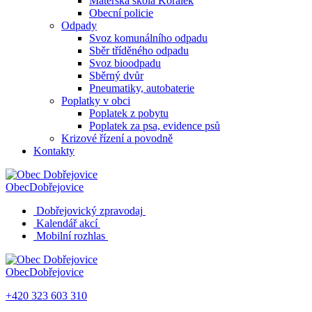
Mateřská škola Korálek
Obecní policie
Odpady
Svoz komunálního odpadu
Sběr tříděného odpadu
Svoz bioodpadu
Sběrný dvůr
Pneumatiky, autobaterie
Poplatky v obci
Poplatek z pobytu
Poplatek za psa, evidence psů
Krizové řízení a povodně
Kontakty
Obec
Dobřejovice
Dobřejovický zpravodaj
Kalendář akcí
Mobilní rozhlas
Obec
Dobřejovice
+420 323 603 310