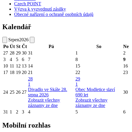
Czech POINT
Výzva k vyzvednutí zásilky
Obecné nařízení o ochraně osobních údajů
Kalendář
Srpen
2026
Po
Út
St
Čt
Pá
So
Ne
27
28
29
30
31
1
2
3
4
5
6
7
8
9
10
11
12
13
14
15
16
17
18
19
20
21
22
23
28
29
1
1
Divadlo ve Skále 28.
Obec Modletice slaví
24
25
26
27
30
srpna 2026
690 let
Zobrazit všechny
Zobrazit všechny
záznamy ze dne
záznamy ze dne
31
1
2
3
4
5
6
Mobilní rozhlas