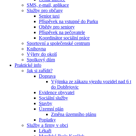
SMS, e-mail, aplikace
Služby pro občany
Senior taxi
Příspěvek na vstupné do Parku
Obědy pro seniory
Příspěvek na pečovatele
Koordinátor sociální práce
Sportovní a společenské centrum
Knihovna
Výlety do okolí
Spolkový dům
Praktické info
Jak si zařídit?
Doprava
Výjimka ze zákazu vjezdu vozidel nad 6 t
do Dobřejovic
Evidence obyvatel
Sociální služby
Stavby
Územní plán
Změna územního plánu
Poplatky
Služby a firmy v obci
Lékaři