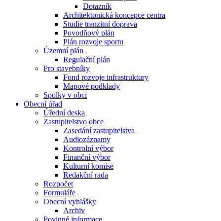
Dotazník
Architektonická koncepce centra
Studie tranzitní doprava
Povodňový plán
Plán rozvoje sportu
Územní plán
Regulační plán
Pro stavebníky
Fond rozvoje infrastruktury
Mapové podklady
Spolky v obci
Obecní úřad
Úřední deska
Zastupitelstvo obce
Zasedání zastupitelstva
Audiozáznamy
Kontrolní výbor
Finanční výbor
Kulturní komise
Redakční rada
Rozpočet
Formuláře
Obecní vyhlášky
Archiv
Povinné informace