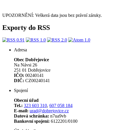
UPOZORNĚNÍ: Veškerá data jsou bez právní záruky.
Exporty do RSS
Adresa
Obec Dobřejovice
Na Návsi 26
251 01 Dobřejovice
IČO:
00240141
DIČ:
CZ00240141
Spojení
Obecní úřad
Tel.:
323 603 310
,
607 058 184
E-mail:
urad@dobrejovice.cz
Datová schránka:
n7ua9vb
Bankovní spojení:
6122201/0100