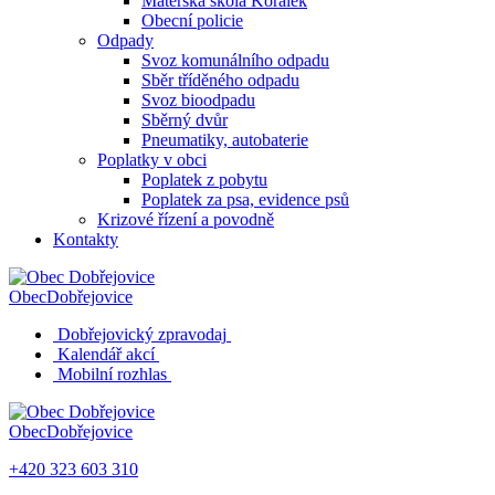
Mateřská škola Korálek
Obecní policie
Odpady
Svoz komunálního odpadu
Sběr tříděného odpadu
Svoz bioodpadu
Sběrný dvůr
Pneumatiky, autobaterie
Poplatky v obci
Poplatek z pobytu
Poplatek za psa, evidence psů
Krizové řízení a povodně
Kontakty
Obec
Dobřejovice
Dobřejovický zpravodaj
Kalendář akcí
Mobilní rozhlas
Obec
Dobřejovice
+420 323 603 310