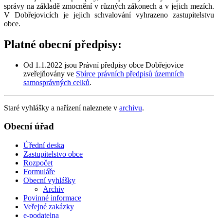
správy na základě zmocnění v různých zákonech a v jejich mezích.
V Dobřejovicích je jejich schvalování vyhrazeno zastupitelstvu
obce.
Platné obecní předpisy:
Od 1.1.2022 jsou Právní předpisy obce Dobřejovice
zveřejňovány ve
Sbírce právních předpisů územních
samosprávných celků
.
Staré vyhlášky a nařízení naleznete v
archivu
.
Obecní úřad
Úřední deska
Zastupitelstvo obce
Rozpočet
Formuláře
Obecní vyhlášky
Archiv
Povinné informace
Veřejné zakázky
e-podatelna