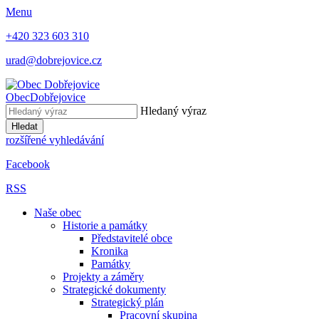
Menu
+420 323 603 310
urad@dobrejovice.cz
Obec
Dobřejovice
Hledaný výraz
Hledat
rozšířené vyhledávání
Facebook
RSS
Naše obec
Historie a památky
Představitelé obce
Kronika
Památky
Projekty a záměry
Strategické dokumenty
Strategický plán
Pracovní skupina