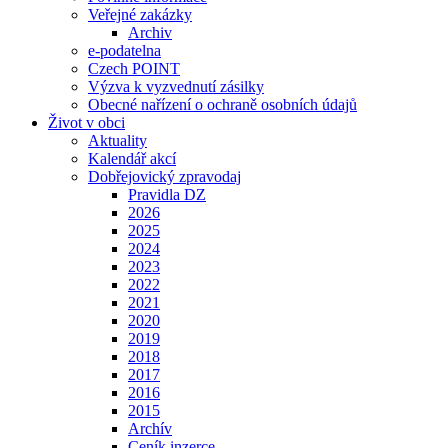
Veřejné zakázky
Archiv
e-podatelna
Czech POINT
Výzva k vyzvednutí zásilky
Obecné nařízení o ochraně osobních údajů
Život v obci
Aktuality
Kalendář akcí
Dobřejovický zpravodaj
Pravidla DZ
2026
2025
2024
2023
2022
2021
2020
2019
2018
2017
2016
2015
Archív
Ceník inzerce