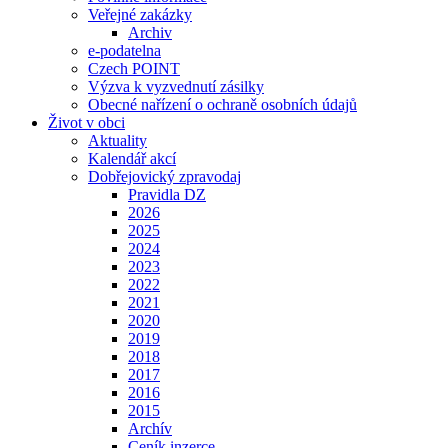
Veřejné zakázky
Archiv
e-podatelna
Czech POINT
Výzva k vyzvednutí zásilky
Obecné nařízení o ochraně osobních údajů
Život v obci
Aktuality
Kalendář akcí
Dobřejovický zpravodaj
Pravidla DZ
2026
2025
2024
2023
2022
2021
2020
2019
2018
2017
2016
2015
Archív
Ceník inzerce