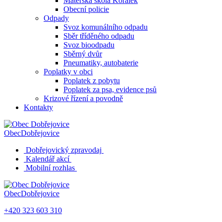
Mateřská škola Korálek
Obecní policie
Odpady
Svoz komunálního odpadu
Sběr tříděného odpadu
Svoz bioodpadu
Sběrný dvůr
Pneumatiky, autobaterie
Poplatky v obci
Poplatek z pobytu
Poplatek za psa, evidence psů
Krizové řízení a povodně
Kontakty
Obec
Dobřejovice
Dobřejovický zpravodaj
Kalendář akcí
Mobilní rozhlas
Obec
Dobřejovice
+420 323 603 310