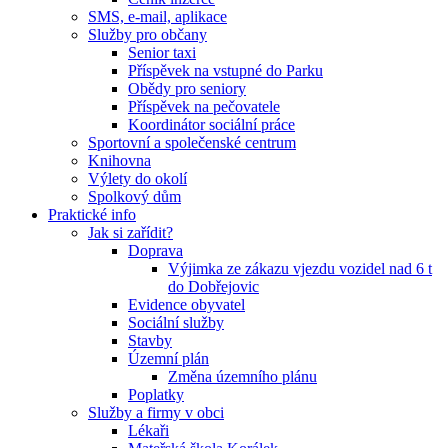
SMS, e-mail, aplikace
Služby pro občany
Senior taxi
Příspěvek na vstupné do Parku
Obědy pro seniory
Příspěvek na pečovatele
Koordinátor sociální práce
Sportovní a společenské centrum
Knihovna
Výlety do okolí
Spolkový dům
Praktické info
Jak si zařídit?
Doprava
Výjimka ze zákazu vjezdu vozidel nad 6 t
do Dobřejovic
Evidence obyvatel
Sociální služby
Stavby
Územní plán
Změna územního plánu
Poplatky
Služby a firmy v obci
Lékaři