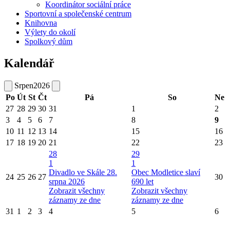
Koordinátor sociální práce
Sportovní a společenské centrum
Knihovna
Výlety do okolí
Spolkový dům
Kalendář
Srpen
2026
Po
Út
St
Čt
Pá
So
Ne
27
28
29
30
31
1
2
3
4
5
6
7
8
9
10
11
12
13
14
15
16
17
18
19
20
21
22
23
28
29
1
1
Divadlo ve Skále 28.
Obec Modletice slaví
24
25
26
27
30
srpna 2026
690 let
Zobrazit všechny
Zobrazit všechny
záznamy ze dne
záznamy ze dne
31
1
2
3
4
5
6