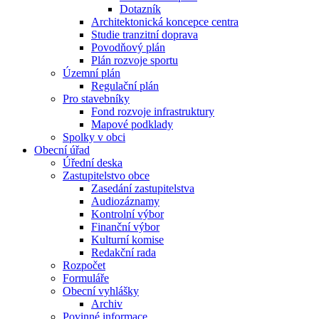
Dotazník
Architektonická koncepce centra
Studie tranzitní doprava
Povodňový plán
Plán rozvoje sportu
Územní plán
Regulační plán
Pro stavebníky
Fond rozvoje infrastruktury
Mapové podklady
Spolky v obci
Obecní úřad
Úřední deska
Zastupitelstvo obce
Zasedání zastupitelstva
Audiozáznamy
Kontrolní výbor
Finanční výbor
Kulturní komise
Redakční rada
Rozpočet
Formuláře
Obecní vyhlášky
Archiv
Povinné informace