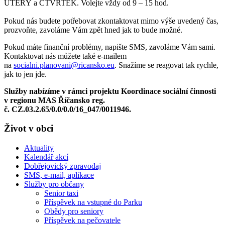
ÚTERÝ a ČTVRTEK. Volejte vždy od 9 – 15 hod.
Pokud nás budete potřebovat zkontaktovat mimo výše uvedený čas,
prozvoňte, zavoláme Vám zpět hned jak to bude možné.
Pokud máte finanční problémy, napište SMS, zavoláme Vám sami.
Kontaktovat nás můžete také e-mailem
na
socialni.planovani@ricansko.eu
. Snažíme se reagovat tak rychle,
jak to jen jde.
Služby nabízíme v rámci projektu Koordinace sociální činnosti
v regionu MAS Říčansko reg.
č. CZ.03.2.65/0.0/0.0/16_047/0011946.
Život v obci
Aktuality
Kalendář akcí
Dobřejovický zpravodaj
SMS, e-mail, aplikace
Služby pro občany
Senior taxi
Příspěvek na vstupné do Parku
Obědy pro seniory
Příspěvek na pečovatele