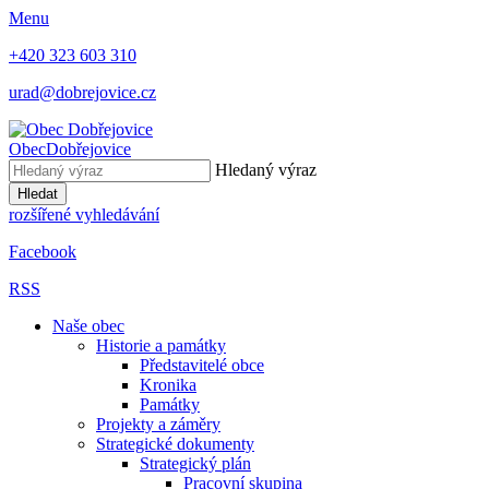
Menu
+420 323 603 310
urad@dobrejovice.cz
Obec
Dobřejovice
Hledaný výraz
Hledat
rozšířené vyhledávání
Facebook
RSS
Naše obec
Historie a památky
Představitelé obce
Kronika
Památky
Projekty a záměry
Strategické dokumenty
Strategický plán
Pracovní skupina