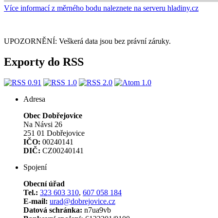
Více informací z měrného bodu naleznete na serveru hladiny.cz
UPOZORNĚNÍ: Veškerá data jsou bez právní záruky.
Exporty do RSS
Adresa
Obec Dobřejovice
Na Návsi 26
251 01 Dobřejovice
IČO:
00240141
DIČ:
CZ00240141
Spojení
Obecní úřad
Tel.:
323 603 310
,
607 058 184
E-mail:
urad@dobrejovice.cz
Datová schránka:
n7ua9vb