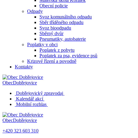
Mateřská škola Korálek
Obecní policie
Odpady
Svoz komunálního odpadu
Sběr tříděného odpadu
Svoz bioodpadu
Sběrný dvůr
Pneumatiky, autobaterie
Poplatky v obci
Poplatek z pobytu
Poplatek za psa, evidence psů
Krizové řízení a povodně
Kontakty
Obec
Dobřejovice
Dobřejovický zpravodaj
Kalendář akcí
Mobilní rozhlas
Obec
Dobřejovice
+420 323 603 310