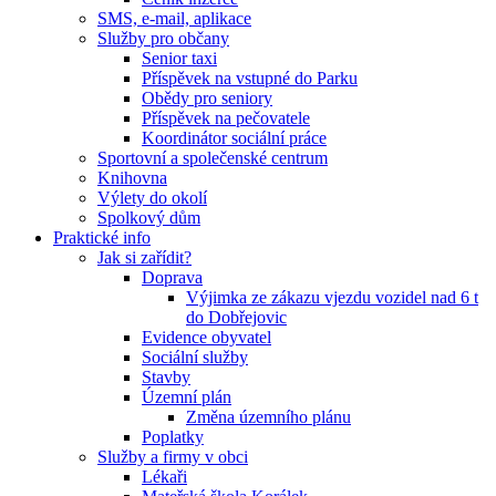
SMS, e-mail, aplikace
Služby pro občany
Senior taxi
Příspěvek na vstupné do Parku
Obědy pro seniory
Příspěvek na pečovatele
Koordinátor sociální práce
Sportovní a společenské centrum
Knihovna
Výlety do okolí
Spolkový dům
Praktické info
Jak si zařídit?
Doprava
Výjimka ze zákazu vjezdu vozidel nad 6 t
do Dobřejovic
Evidence obyvatel
Sociální služby
Stavby
Územní plán
Změna územního plánu
Poplatky
Služby a firmy v obci
Lékaři