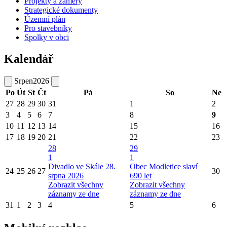
Projekty a záměry
Strategické dokumenty
Územní plán
Pro stavebníky
Spolky v obci
Kalendář
Srpen
2026
Po
Út
St
Čt
Pá
So
Ne
27
28
29
30
31
1
2
3
4
5
6
7
8
9
10
11
12
13
14
15
16
17
18
19
20
21
22
23
28
29
1
1
Divadlo ve Skále 28.
Obec Modletice slaví
24
25
26
27
30
srpna 2026
690 let
Zobrazit všechny
Zobrazit všechny
záznamy ze dne
záznamy ze dne
31
1
2
3
4
5
6