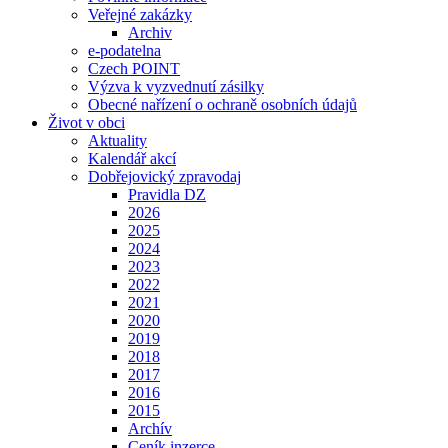
Veřejné zakázky
Archiv
e-podatelna
Czech POINT
Výzva k vyzvednutí zásilky
Obecné nařízení o ochraně osobních údajů
Život v obci
Aktuality
Kalendář akcí
Dobřejovický zpravodaj
Pravidla DZ
2026
2025
2024
2023
2022
2021
2020
2019
2018
2017
2016
2015
Archív
Ceník inzerce