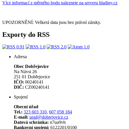
Více informací z měrného bodu naleznete na serveru hladiny.cz
UPOZORNĚNÍ: Veškerá data jsou bez právní záruky.
Exporty do RSS
Adresa
Obec Dobřejovice
Na Návsi 26
251 01 Dobřejovice
IČO:
00240141
DIČ:
CZ00240141
Spojení
Obecní úřad
Tel.:
323 603 310
,
607 058 184
E-mail:
urad@dobrejovice.cz
Datová schránka:
n7ua9vb
Bankovní spojení:
6122201/0100