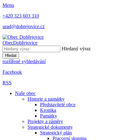
Menu
+420 323 603 310
urad@dobrejovice.cz
Obec
Dobřejovice
Hledaný výraz
Hledat
rozšířené vyhledávání
Facebook
RSS
Naše obec
Historie a památky
Představitelé obce
Kronika
Památky
Projekty a záměry
Strategické dokumenty
Strategický plán
Pracovní skupina