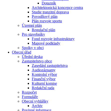
Dotazník
Architektonická koncepce centra
Studie tranzitní doprava
Povodňový plán
Plán rozvoje sportu
Územní plán
Regulační plán
Pro stavebníky
Fond rozvoje infrastruktury
Mapové podklady
Spolky v obci
Obecní úřad
Úřední deska
Zastupitelstvo obce
Zasedání zastupitelstva
Audiozáznamy
Kontrolní výbor
Finanční výbor
Kulturní komise
Redakční rada
Rozpočet
Formuláře
Obecní vyhlášky
Archiv
Povinné informace