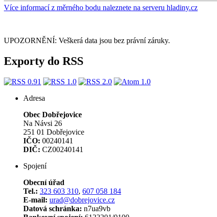
Více informací z měrného bodu naleznete na serveru hladiny.cz
UPOZORNĚNÍ: Veškerá data jsou bez právní záruky.
Exporty do RSS
Adresa
Obec Dobřejovice
Na Návsi 26
251 01 Dobřejovice
IČO:
00240141
DIČ:
CZ00240141
Spojení
Obecní úřad
Tel.:
323 603 310
,
607 058 184
E-mail:
urad@dobrejovice.cz
Datová schránka:
n7ua9vb