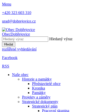
Menu
+420 323 603 310
urad@dobrejovice.cz
Obec
Dobřejovice
Hledaný výraz
Hledat
rozšířené vyhledávání
Facebook
RSS
Naše obec
Historie a památky
Představitelé obce
Kronika
Památky
Projekty a záměry
Strategické dokumenty
Strategický plán
Pracovní skupina