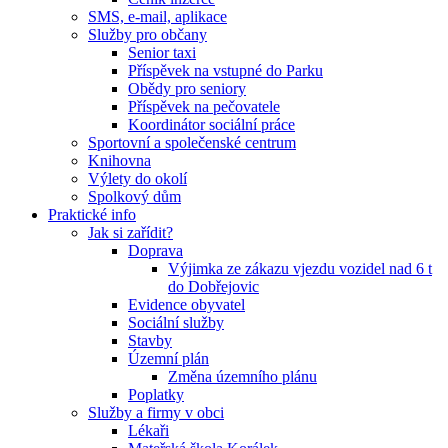
SMS, e-mail, aplikace
Služby pro občany
Senior taxi
Příspěvek na vstupné do Parku
Obědy pro seniory
Příspěvek na pečovatele
Koordinátor sociální práce
Sportovní a společenské centrum
Knihovna
Výlety do okolí
Spolkový dům
Praktické info
Jak si zařídit?
Doprava
Výjimka ze zákazu vjezdu vozidel nad 6 t
do Dobřejovic
Evidence obyvatel
Sociální služby
Stavby
Územní plán
Změna územního plánu
Poplatky
Služby a firmy v obci
Lékaři