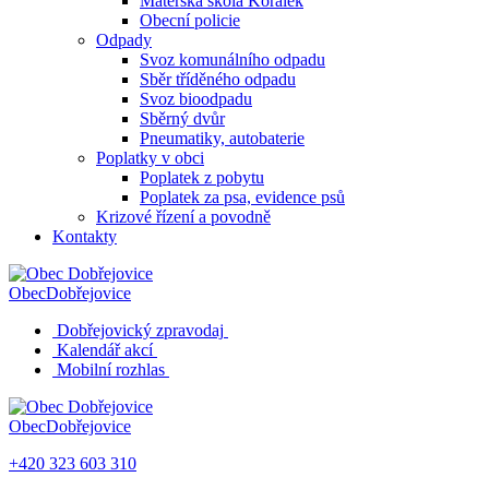
Mateřská škola Korálek
Obecní policie
Odpady
Svoz komunálního odpadu
Sběr tříděného odpadu
Svoz bioodpadu
Sběrný dvůr
Pneumatiky, autobaterie
Poplatky v obci
Poplatek z pobytu
Poplatek za psa, evidence psů
Krizové řízení a povodně
Kontakty
Obec
Dobřejovice
Dobřejovický zpravodaj
Kalendář akcí
Mobilní rozhlas
Obec
Dobřejovice
+420 323 603 310