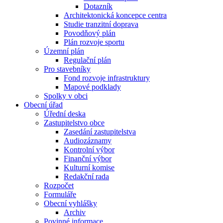
Dotazník
Architektonická koncepce centra
Studie tranzitní doprava
Povodňový plán
Plán rozvoje sportu
Územní plán
Regulační plán
Pro stavebníky
Fond rozvoje infrastruktury
Mapové podklady
Spolky v obci
Obecní úřad
Úřední deska
Zastupitelstvo obce
Zasedání zastupitelstva
Audiozáznamy
Kontrolní výbor
Finanční výbor
Kulturní komise
Redakční rada
Rozpočet
Formuláře
Obecní vyhlášky
Archiv
Povinné informace