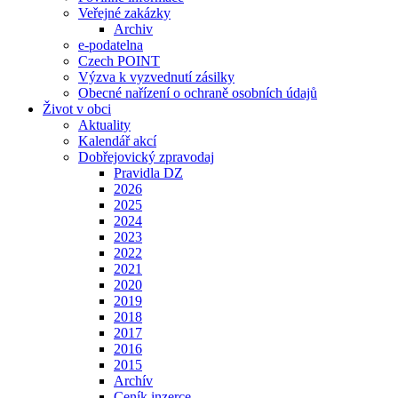
Veřejné zakázky
Archiv
e-podatelna
Czech POINT
Výzva k vyzvednutí zásilky
Obecné nařízení o ochraně osobních údajů
Život v obci
Aktuality
Kalendář akcí
Dobřejovický zpravodaj
Pravidla DZ
2026
2025
2024
2023
2022
2021
2020
2019
2018
2017
2016
2015
Archív
Ceník inzerce