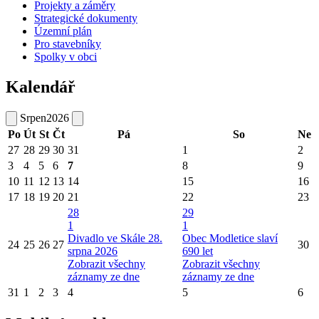
Projekty a záměry
Strategické dokumenty
Územní plán
Pro stavebníky
Spolky v obci
Kalendář
Srpen
2026
Po
Út
St
Čt
Pá
So
Ne
27
28
29
30
31
1
2
3
4
5
6
7
8
9
10
11
12
13
14
15
16
17
18
19
20
21
22
23
28
29
1
1
Divadlo ve Skále 28.
Obec Modletice slaví
24
25
26
27
30
srpna 2026
690 let
Zobrazit všechny
Zobrazit všechny
záznamy ze dne
záznamy ze dne
31
1
2
3
4
5
6