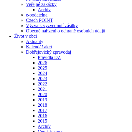
Veřejné zakázky
Archiv
e-podatelna
Czech POINT
Výzva k vyzvednutí zásilky
Obecné nařízení o ochraně osobních údajů
Život v obci
Aktuality
Kalendář akcí
Dobřejovický zpravodaj
Pravidla DZ
2026
2025
2024
2023
2022
2021
2020
2019
2018
2017
2016
2015
Archív
Ceník inzerce