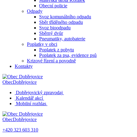
Mateřská škola Korálek
Obecní policie
Odpady
Svoz komunálního odpadu
Sběr tříděného odpadu
Svoz bioodpadu
Sběrný dvůr
Pneumatiky, autobaterie
Poplatky v obci
Poplatek z pobytu
Poplatek za psa, evidence psů
Krizové řízení a povodně
Kontakty
Obec
Dobřejovice
Dobřejovický zpravodaj
Kalendář akcí
Mobilní rozhlas
Obec
Dobřejovice
+420 323 603 310