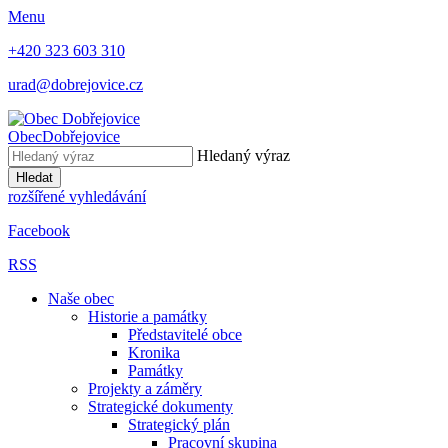
Menu
+420 323 603 310
urad@dobrejovice.cz
Obec
Dobřejovice
Hledaný výraz
Hledat
rozšířené vyhledávání
Facebook
RSS
Naše obec
Historie a památky
Představitelé obce
Kronika
Památky
Projekty a záměry
Strategické dokumenty
Strategický plán
Pracovní skupina