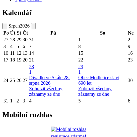
Kalendář
Srpen
2026
Po
Út
St
Čt
Pá
So
Ne
27
28
29
30
31
1
2
3
4
5
6
7
8
9
10
11
12
13
14
15
16
17
18
19
20
21
22
23
28
29
1
1
Divadlo ve Skále 28.
Obec Modletice slaví
24
25
26
27
30
srpna 2026
690 let
Zobrazit všechny
Zobrazit všechny
záznamy ze dne
záznamy ze dne
31
1
2
3
4
5
6
Mobilní rozhlas
registrace zdarma!