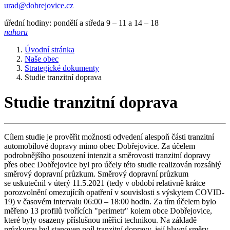
urad@dobrejovice.cz
úřední hodiny: pondělí a středa 9 – 11 a 14 – 18
nahoru
Úvodní stránka
Naše obec
Strategické dokumenty
Studie tranzitní doprava
Studie tranzitní doprava
Cílem studie je prověřit možnosti odvedení alespoň části tranzitní
automobilové dopravy mimo obec Dobřejovice. Za účelem
podrobnějšího posouzení intenzit a směrovosti tranzitní dopravy
přes obec Dobřejovice byl pro účely této studie realizován rozsáhlý
směrový dopravní průzkum. Směrový dopravní průzkum
se uskutečnil v úterý 11.5.2021 (tedy v období relativně krátce
porozvolnění omezujícíh opatření v souvislosti s výskytem COVID-
19) v časovém intervalu 06:00 – 18:00 hodin. Za tím účelem bylo
měřeno 13 profilů tvořících "perimetr" kolem obce Dobřejovice,
které byly osazeny příslušnou měřicí technikou. Na základě
průzkumu byl stanoven poíl tranzitní dopravy, její hlavní směry