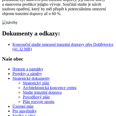
a stanovena predikce jejígho vývoje. Součástí studie je návrh
souboru opatření, který by měl přispět k potenciálnímu omezení
objemu tranzitní dopravy až o 60 %.
Dokumenty a odkazy:
Koncepční studie omezení tranzitní dopravy přes Dobřejovice
(41.32 MB)
Naše obec
Historie a památky
Projekty a záměry
Strategické dokumenty
Strategický plán
Architektonická koncepce centra
Studie tranzitní doprava
Povodňový plán
Plán rozvoje sportu
Územní plán
Pro stavebníky
Spolky v obci