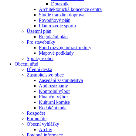
Dotazník
Architektonická koncepce centra
Studie tranzitní doprava
Povodňový plán
Plán rozvoje sportu
Územní plán
Regulační plán
Pro stavebníky
Fond rozvoje infrastruktury
Mapové podklady
Spolky v obci
Obecní úřad
Úřední deska
Zastupitelstvo obce
Zasedání zastupitelstva
Audiozáznamy
Kontrolní výbor
Finanční výbor
Kulturní komise
Redakční rada
Rozpočet
Formuláře
Obecní vyhlášky
Archiv
Povinné informace