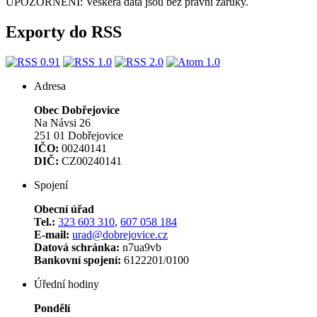
UPOZORNĚNÍ: Veškerá data jsou bez právní záruky.
Exporty do RSS
Adresa
Obec Dobřejovice
Na Návsi 26
251 01 Dobřejovice
IČO:
00240141
DIČ:
CZ00240141
Spojení
Obecní úřad
Tel.:
323 603 310
,
607 058 184
E-mail:
urad@dobrejovice.cz
Datová schránka:
n7ua9vb
Bankovní spojení:
6122201/0100
Úřední hodiny
Pondělí