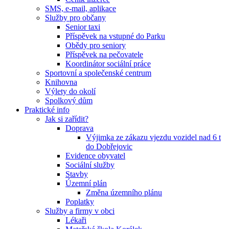
SMS, e-mail, aplikace
Služby pro občany
Senior taxi
Příspěvek na vstupné do Parku
Obědy pro seniory
Příspěvek na pečovatele
Koordinátor sociální práce
Sportovní a společenské centrum
Knihovna
Výlety do okolí
Spolkový dům
Praktické info
Jak si zařídit?
Doprava
Výjimka ze zákazu vjezdu vozidel nad 6 t
do Dobřejovic
Evidence obyvatel
Sociální služby
Stavby
Územní plán
Změna územního plánu
Poplatky
Služby a firmy v obci
Lékaři