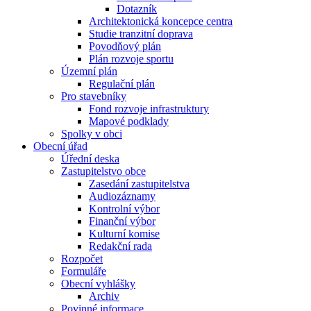
Dotazník
Architektonická koncepce centra
Studie tranzitní doprava
Povodňový plán
Plán rozvoje sportu
Územní plán
Regulační plán
Pro stavebníky
Fond rozvoje infrastruktury
Mapové podklady
Spolky v obci
Obecní úřad
Úřední deska
Zastupitelstvo obce
Zasedání zastupitelstva
Audiozáznamy
Kontrolní výbor
Finanční výbor
Kulturní komise
Redakční rada
Rozpočet
Formuláře
Obecní vyhlášky
Archiv
Povinné informace