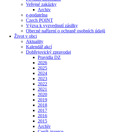
Veřejné zakázky
Archiv
e-podatelna
Czech POINT
Výzva k vyzvednutí zásilky
Obecné nařízení o ochraně osobních údajů
Život v obci
Aktuality
Kalendář akcí
Dobřejovický zpravodaj
Pravidla DZ
2026
2025
2024
2023
2022
2021
2020
2019
2018
2017
2016
2015
Archív
Ceník inzerce