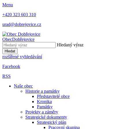
Menu
+420 323 603 310
urad@dobrejovice.cz
Obec
Dobřejovice
Hledaný výraz
Hledat
rozšířené vyhledávání
Facebook
RSS
Naše obec
Historie a památky
Představitelé obce
Kronika
Památky
Projekty a záměry
Strategické dokumenty
Strategický plán
Pracovní skupina