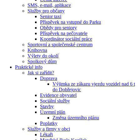
SMS, e-mail, aplikace
Služby pro občany
Senior taxi
Příspěvek na vstupné do Parku
Obědy pro seniory
Příspěvek na pečovatele
Koordinátor sociální práce
Sportovní a společenské centrum
Knihovna
Výlety do okolí
Spolkový dům
Praktické info
Jak si zařídit?
Doprava
Výjimka ze zákazu vjezdu vozidel nad 6 t
do Dobřejovic
Evidence obyvatel
Sociální služby
Stavby
Územní plán
Změna územního plánu
Poplatky
Služby a firmy v obci
Lékaři