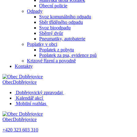
Mateřská škola Korálek
Obecní policie
Odpady
Svoz komunálního odpadu
Sběr tříděného odpadu
Svoz bioodpadu
Sběrný dvůr
Pneumatiky, autobaterie
Poplatky v obci
Poplatek z pobytu
Poplatek za psa, evidence psů
Krizové řízení a povodně
Kontakty
Obec
Dobřejovice
Dobřejovický zpravodaj
Kalendář akcí
Mobilní rozhlas
Obec
Dobřejovice
+420 323 603 310