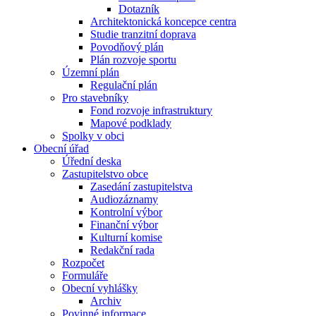
Dotazník
Architektonická koncepce centra
Studie tranzitní doprava
Povodňový plán
Plán rozvoje sportu
Územní plán
Regulační plán
Pro stavebníky
Fond rozvoje infrastruktury
Mapové podklady
Spolky v obci
Obecní úřad
Úřední deska
Zastupitelstvo obce
Zasedání zastupitelstva
Audiozáznamy
Kontrolní výbor
Finanční výbor
Kulturní komise
Redakční rada
Rozpočet
Formuláře
Obecní vyhlášky
Archiv
Povinné informace