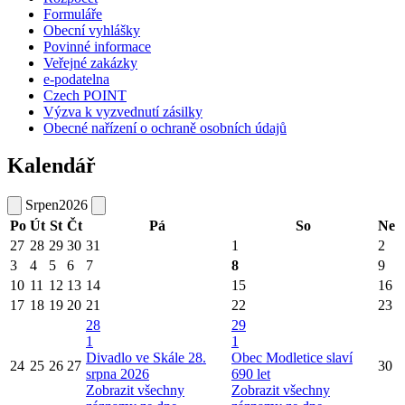
Formuláře
Obecní vyhlášky
Povinné informace
Veřejné zakázky
e-podatelna
Czech POINT
Výzva k vyzvednutí zásilky
Obecné nařízení o ochraně osobních údajů
Kalendář
Srpen
2026
Po
Út
St
Čt
Pá
So
Ne
27
28
29
30
31
1
2
3
4
5
6
7
8
9
10
11
12
13
14
15
16
17
18
19
20
21
22
23
28
29
1
1
Divadlo ve Skále 28.
Obec Modletice slaví
24
25
26
27
30
srpna 2026
690 let
Zobrazit všechny
Zobrazit všechny