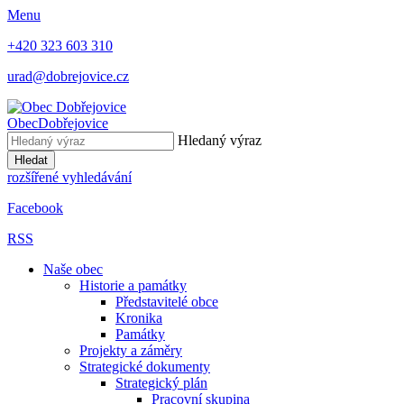
Menu
+420 323 603 310
urad@dobrejovice.cz
Obec
Dobřejovice
Hledaný výraz
Hledat
rozšířené vyhledávání
Facebook
RSS
Naše obec
Historie a památky
Představitelé obce
Kronika
Památky
Projekty a záměry
Strategické dokumenty
Strategický plán
Pracovní skupina