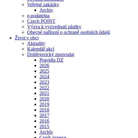
Veřejné zakázky
Archiv
e-podatelna
Czech POINT
Výzva k vyzvednutí zásilky
Obecné nařízení o ochraně osobních údajů
Život v obci
Aktuality
Kalendář akcí
Dobřejovický zpravodaj
Pravidla DZ
2026
2025
2024
2023
2022
2021
2020
2019
2018
2017
2016
2015
Archív
Ceník inzerce