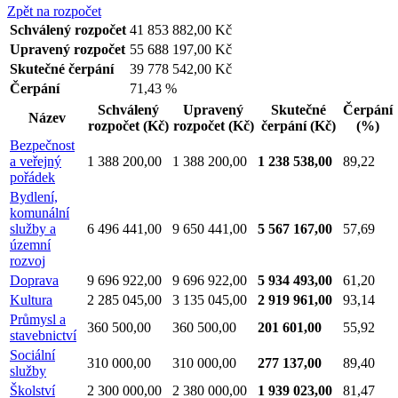
Zpět na rozpočet
Schválený rozpočet
41 853 882,00 Kč
Upravený rozpočet
55 688 197,00 Kč
Skutečné čerpání
39 778 542,00 Kč
Čerpání
71,43 %
Schválený
Upravený
Skutečné
Čerpání
Název
rozpočet
(Kč)
rozpočet
(Kč)
čerpání
(Kč)
(%)
Bezpečnost
a veřejný
1 388 200,00
1 388 200,00
1 238 538,00
89,22
pořádek
Bydlení,
komunální
služby a
6 496 441,00
9 650 441,00
5 567 167,00
57,69
územní
rozvoj
Doprava
9 696 922,00
9 696 922,00
5 934 493,00
61,20
Kultura
2 285 045,00
3 135 045,00
2 919 961,00
93,14
Průmysl a
360 500,00
360 500,00
201 601,00
55,92
stavebnictví
Sociální
310 000,00
310 000,00
277 137,00
89,40
služby
Školství
2 300 000,00
2 380 000,00
1 939 023,00
81,47