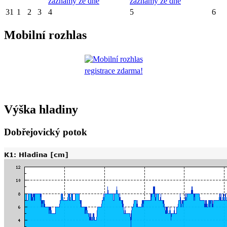
záznamy ze dne
záznamy ze dne
31
1
2
3
4
5
6
Mobilní rozhlas
registrace zdarma!
Výška hladiny
Dobřejovický potok