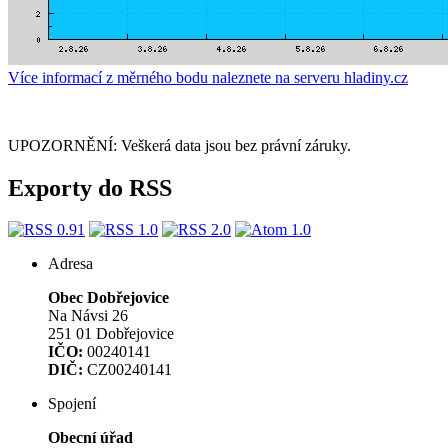
Více informací z měrného bodu naleznete na serveru hladiny.cz
UPOZORNĚNÍ: Veškerá data jsou bez právní záruky.
Exporty do RSS
Adresa
Obec Dobřejovice
Na Návsi 26
251 01 Dobřejovice
IČO:
00240141
DIČ:
CZ00240141
Spojení
Obecní úřad