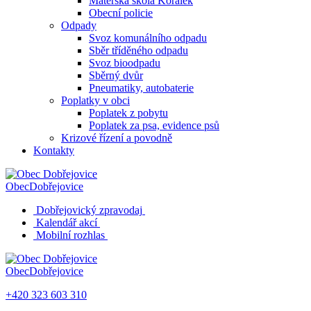
Mateřská škola Korálek
Obecní policie
Odpady
Svoz komunálního odpadu
Sběr tříděného odpadu
Svoz bioodpadu
Sběrný dvůr
Pneumatiky, autobaterie
Poplatky v obci
Poplatek z pobytu
Poplatek za psa, evidence psů
Krizové řízení a povodně
Kontakty
Obec
Dobřejovice
Dobřejovický zpravodaj
Kalendář akcí
Mobilní rozhlas
Obec
Dobřejovice
+420 323 603 310