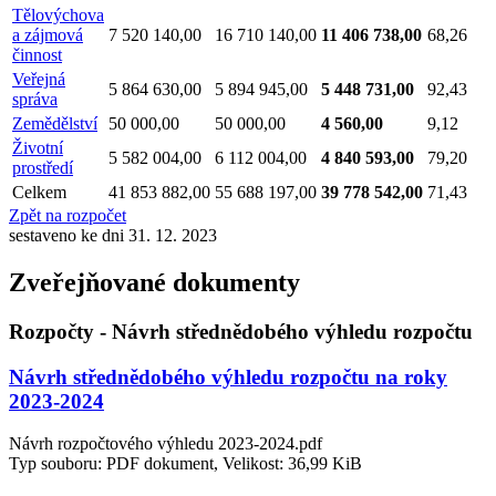
Tělovýchova
a zájmová
7 520 140,00
16 710 140,00
11 406 738,00
68,26
činnost
Veřejná
5 864 630,00
5 894 945,00
5 448 731,00
92,43
správa
Zemědělství
50 000,00
50 000,00
4 560,00
9,12
Životní
5 582 004,00
6 112 004,00
4 840 593,00
79,20
prostředí
Celkem
41 853 882,00
55 688 197,00
39 778 542,00
71,43
Zpět na rozpočet
sestaveno ke dni 31. 12. 2023
Zveřejňované dokumenty
Rozpočty - Návrh střednědobého výhledu rozpočtu
Návrh střednědobého výhledu rozpočtu na roky
2023-2024
Návrh rozpočtového výhledu 2023-2024.pdf
Typ souboru: PDF dokument, Velikost: 36,99 KiB