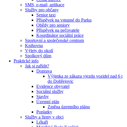
SMS, e-mail, aplikace
Služby pro občany
Senior taxi
Příspěvek na vstupné do Parku
Obědy pro seniory
Příspěvek na pečovatele
Koordinátor sociální práce
Sportovní a společenské centrum
Knihovna
Výlety do okolí
Spolkový dům
Praktické info
Jak si zařídit?
Doprava
Výjimka ze zákazu vjezdu vozidel nad 6 t
do Dobřejovic
Evidence obyvatel
Sociální služby
Stavby
Územní plán
Změna územního plánu
Poplatky
Služby a firmy v obci
Lékaři