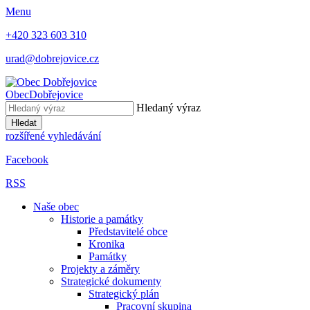
Menu
+420 323 603 310
urad@dobrejovice.cz
Obec
Dobřejovice
Hledaný výraz
Hledat
rozšířené vyhledávání
Facebook
RSS
Naše obec
Historie a památky
Představitelé obce
Kronika
Památky
Projekty a záměry
Strategické dokumenty
Strategický plán
Pracovní skupina