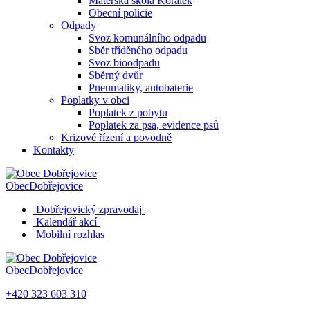
Mateřská škola Korálek
Obecní policie
Odpady
Svoz komunálního odpadu
Sběr tříděného odpadu
Svoz bioodpadu
Sběrný dvůr
Pneumatiky, autobaterie
Poplatky v obci
Poplatek z pobytu
Poplatek za psa, evidence psů
Krizové řízení a povodně
Kontakty
Obec
Dobřejovice
Dobřejovický zpravodaj
Kalendář akcí
Mobilní rozhlas
Obec
Dobřejovice
+420 323 603 310