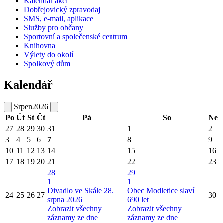
Kalendář akcí
Dobřejovický zpravodaj
SMS, e-mail, aplikace
Služby pro občany
Sportovní a společenské centrum
Knihovna
Výlety do okolí
Spolkový dům
Kalendář
Srpen
2026
Po
Út
St
Čt
Pá
So
Ne
27
28
29
30
31
1
2
3
4
5
6
7
8
9
10
11
12
13
14
15
16
17
18
19
20
21
22
23
28
29
1
1
Divadlo ve Skále 28.
Obec Modletice slaví
24
25
26
27
30
srpna 2026
690 let
Zobrazit všechny
Zobrazit všechny
záznamy ze dne
záznamy ze dne