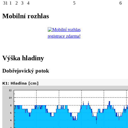
31
1
2
3
4
5
6
Mobilní rozhlas
registrace zdarma!
Výška hladiny
Dobřejovický potok