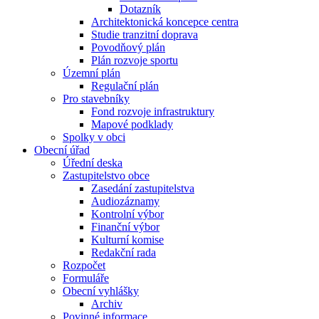
Dotazník
Architektonická koncepce centra
Studie tranzitní doprava
Povodňový plán
Plán rozvoje sportu
Územní plán
Regulační plán
Pro stavebníky
Fond rozvoje infrastruktury
Mapové podklady
Spolky v obci
Obecní úřad
Úřední deska
Zastupitelstvo obce
Zasedání zastupitelstva
Audiozáznamy
Kontrolní výbor
Finanční výbor
Kulturní komise
Redakční rada
Rozpočet
Formuláře
Obecní vyhlášky
Archiv
Povinné informace