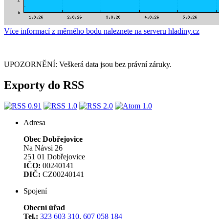
Více informací z měrného bodu naleznete na serveru hladiny.cz
UPOZORNĚNÍ: Veškerá data jsou bez právní záruky.
Exporty do RSS
Adresa
Obec Dobřejovice
Na Návsi 26
251 01 Dobřejovice
IČO:
00240141
DIČ:
CZ00240141
Spojení
Obecní úřad
Tel.:
323 603 310
,
607 058 184