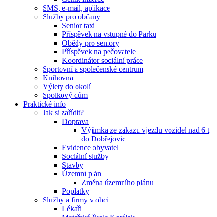
SMS, e-mail, aplikace
Služby pro občany
Senior taxi
Příspěvek na vstupné do Parku
Obědy pro seniory
Příspěvek na pečovatele
Koordinátor sociální práce
Sportovní a společenské centrum
Knihovna
Výlety do okolí
Spolkový dům
Praktické info
Jak si zařídit?
Doprava
Výjimka ze zákazu vjezdu vozidel nad 6 t
do Dobřejovic
Evidence obyvatel
Sociální služby
Stavby
Územní plán
Změna územního plánu
Poplatky
Služby a firmy v obci
Lékaři