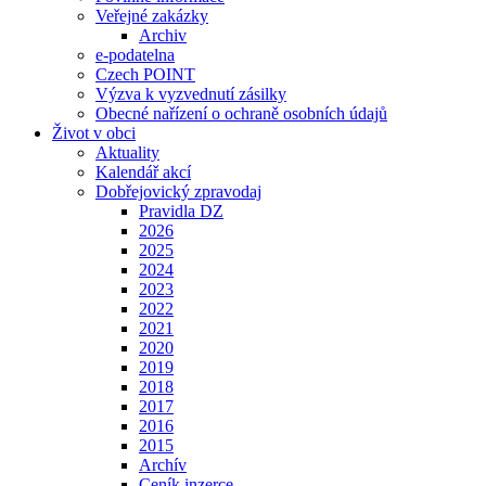
Veřejné zakázky
Archiv
e-podatelna
Czech POINT
Výzva k vyzvednutí zásilky
Obecné nařízení o ochraně osobních údajů
Život v obci
Aktuality
Kalendář akcí
Dobřejovický zpravodaj
Pravidla DZ
2026
2025
2024
2023
2022
2021
2020
2019
2018
2017
2016
2015
Archív
Ceník inzerce