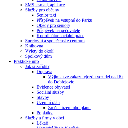
SMS, e-mail, aplikace
Služby pro občany
Senior taxi
Příspěvek na vstupné do Parku
Obědy pro seniory
Příspěvek na pečovatele
Koordinátor sociální práce
Sportovní a společenské centrum
Knihovna
Výlety do okolí
Spolkový dům
Praktické info
Jak si zařídit?
Doprava
Výjimka ze zákazu vjezdu vozidel nad 6 t
do Dobřejovic
Evidence obyvatel
Sociální služby
Stavby
Územní plán
Změna územního plánu
Poplatky
Služby a firmy v obci
Lékaři