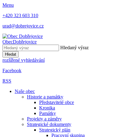
Menu
+420 323 603 310
urad@dobrejovice.cz
Obec
Dobřejovice
Hledaný výraz
Hledat
rozšířené vyhledávání
Facebook
RSS
Naše obec
Historie a památky
Představitelé obce
Kronika
Památky
Projekty a záměry
Strategické dokumenty
Strategický plán
Pracovní skupina