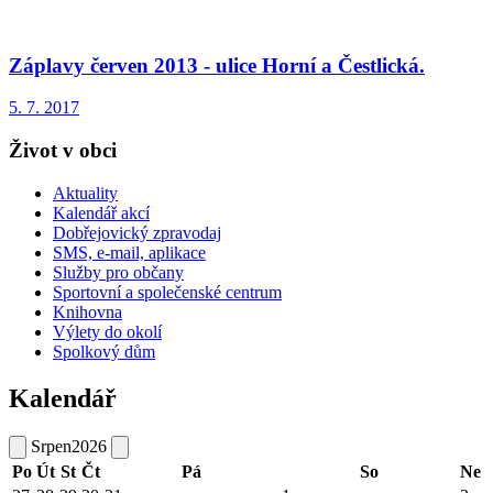
Záplavy červen 2013 - ulice Horní a Čestlická.
5. 7. 2017
Život v obci
Aktuality
Kalendář akcí
Dobřejovický zpravodaj
SMS, e-mail, aplikace
Služby pro občany
Sportovní a společenské centrum
Knihovna
Výlety do okolí
Spolkový dům
Kalendář
Srpen
2026
Po
Út
St
Čt
Pá
So
Ne