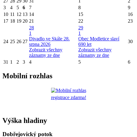
27
28
29
30
31
1
2
3
4
5
6
7
8
9
10
11
12
13
14
15
16
17
18
19
20
21
22
23
28
29
1
1
Divadlo ve Skále 28.
Obec Modletice slaví
24
25
26
27
30
srpna 2026
690 let
Zobrazit všechny
Zobrazit všechny
záznamy ze dne
záznamy ze dne
31
1
2
3
4
5
6
Mobilní rozhlas
registrace zdarma!
Výška hladiny
Dobřejovický potok