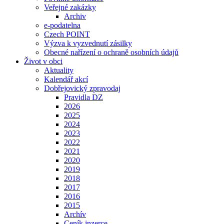
Veřejné zakázky
Archiv
e-podatelna
Czech POINT
Výzva k vyzvednutí zásilky
Obecné nařízení o ochraně osobních údajů
Život v obci
Aktuality
Kalendář akcí
Dobřejovický zpravodaj
Pravidla DZ
2026
2025
2024
2023
2022
2021
2020
2019
2018
2017
2016
2015
Archív
Ceník inzerce