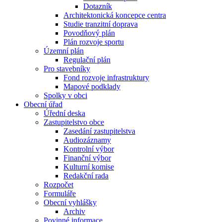
Dotazník
Architektonická koncepce centra
Studie tranzitní doprava
Povodňový plán
Plán rozvoje sportu
Územní plán
Regulační plán
Pro stavebníky
Fond rozvoje infrastruktury
Mapové podklady
Spolky v obci
Obecní úřad
Úřední deska
Zastupitelstvo obce
Zasedání zastupitelstva
Audiozáznamy
Kontrolní výbor
Finanční výbor
Kulturní komise
Redakční rada
Rozpočet
Formuláře
Obecní vyhlášky
Archiv
Povinné informace