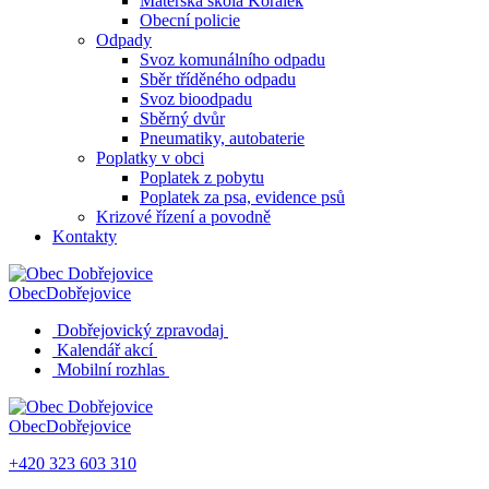
Mateřská škola Korálek
Obecní policie
Odpady
Svoz komunálního odpadu
Sběr tříděného odpadu
Svoz bioodpadu
Sběrný dvůr
Pneumatiky, autobaterie
Poplatky v obci
Poplatek z pobytu
Poplatek za psa, evidence psů
Krizové řízení a povodně
Kontakty
Obec
Dobřejovice
Dobřejovický zpravodaj
Kalendář akcí
Mobilní rozhlas
Obec
Dobřejovice
+420 323 603 310