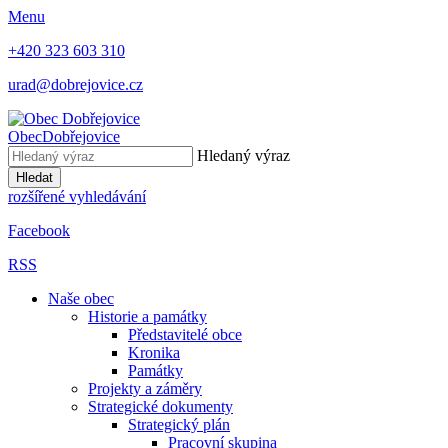
Menu
+420 323 603 310
urad@dobrejovice.cz
Obec
Dobřejovice
Hledaný výraz
Hledat
rozšířené vyhledávání
Facebook
RSS
Naše obec
Historie a památky
Představitelé obce
Kronika
Památky
Projekty a záměry
Strategické dokumenty
Strategický plán
Pracovní skupina