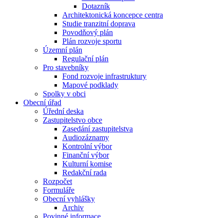
Dotazník
Architektonická koncepce centra
Studie tranzitní doprava
Povodňový plán
Plán rozvoje sportu
Územní plán
Regulační plán
Pro stavebníky
Fond rozvoje infrastruktury
Mapové podklady
Spolky v obci
Obecní úřad
Úřední deska
Zastupitelstvo obce
Zasedání zastupitelstva
Audiozáznamy
Kontrolní výbor
Finanční výbor
Kulturní komise
Redakční rada
Rozpočet
Formuláře
Obecní vyhlášky
Archiv
Povinné informace