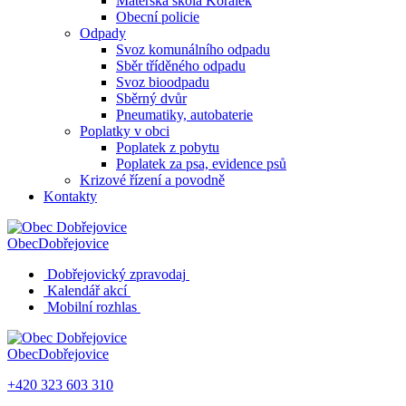
Mateřská škola Korálek
Obecní policie
Odpady
Svoz komunálního odpadu
Sběr tříděného odpadu
Svoz bioodpadu
Sběrný dvůr
Pneumatiky, autobaterie
Poplatky v obci
Poplatek z pobytu
Poplatek za psa, evidence psů
Krizové řízení a povodně
Kontakty
Obec
Dobřejovice
Dobřejovický zpravodaj
Kalendář akcí
Mobilní rozhlas
Obec
Dobřejovice
+420 323 603 310