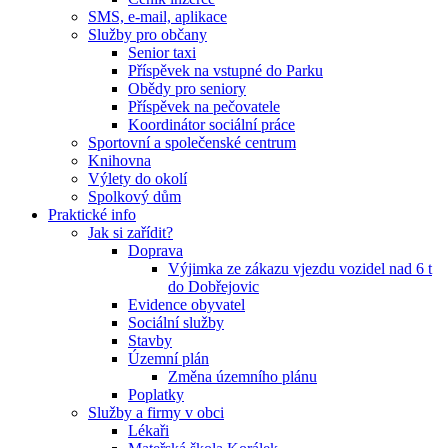
SMS, e-mail, aplikace
Služby pro občany
Senior taxi
Příspěvek na vstupné do Parku
Obědy pro seniory
Příspěvek na pečovatele
Koordinátor sociální práce
Sportovní a společenské centrum
Knihovna
Výlety do okolí
Spolkový dům
Praktické info
Jak si zařídit?
Doprava
Výjimka ze zákazu vjezdu vozidel nad 6 t
do Dobřejovic
Evidence obyvatel
Sociální služby
Stavby
Územní plán
Změna územního plánu
Poplatky
Služby a firmy v obci
Lékaři