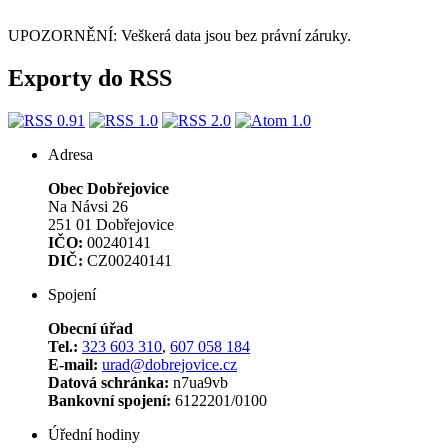
UPOZORNĚNÍ: Veškerá data jsou bez právní záruky.
Exporty do RSS
Adresa
Obec Dobřejovice
Na Návsi 26
251 01 Dobřejovice
IČO:
00240141
DIČ:
CZ00240141
Spojení
Obecní úřad
Tel.:
323 603 310
,
607 058 184
E-mail:
urad@dobrejovice.cz
Datová schránka:
n7ua9vb
Bankovní spojení:
6122201/0100
Úřední hodiny