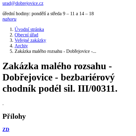
urad@dobrejovice.cz
úřední hodiny: pondělí a středa 9 – 11 a 14 – 18
nahoru
Úvodní stránka
Obecní úřad
Veřejné zakázky
Archiv
Zakázka malého rozsahu - Dobřejovice -...
Zakázka malého rozsahu -
Dobřejovice - bezbariérový
chodník podél sil. III/00311.
.
Přílohy
ZD