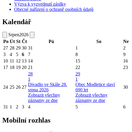
Výzva k vyzvednutí zásilky
Obecné nařízení o ochraně osobních údajů
Kalendář
Srpen
2026
Po
Út
St
Čt
Pá
So
Ne
27
28
29
30
31
1
2
3
4
5
6
7
8
9
10
11
12
13
14
15
16
17
18
19
20
21
22
23
28
29
1
1
Divadlo ve Skále 28.
Obec Modletice slaví
24
25
26
27
30
srpna 2026
690 let
Zobrazit všechny
Zobrazit všechny
záznamy ze dne
záznamy ze dne
31
1
2
3
4
5
6
Mobilní rozhlas