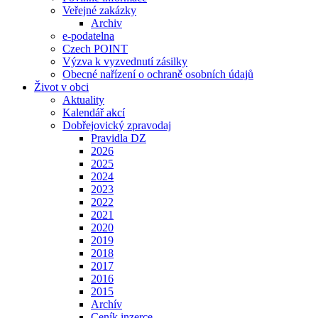
Veřejné zakázky
Archiv
e-podatelna
Czech POINT
Výzva k vyzvednutí zásilky
Obecné nařízení o ochraně osobních údajů
Život v obci
Aktuality
Kalendář akcí
Dobřejovický zpravodaj
Pravidla DZ
2026
2025
2024
2023
2022
2021
2020
2019
2018
2017
2016
2015
Archív
Ceník inzerce