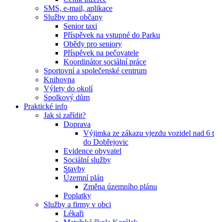
SMS, e-mail, aplikace
Služby pro občany
Senior taxi
Příspěvek na vstupné do Parku
Obědy pro seniory
Příspěvek na pečovatele
Koordinátor sociální práce
Sportovní a společenské centrum
Knihovna
Výlety do okolí
Spolkový dům
Praktické info
Jak si zařídit?
Doprava
Výjimka ze zákazu vjezdu vozidel nad 6 t
do Dobřejovic
Evidence obyvatel
Sociální služby
Stavby
Územní plán
Změna územního plánu
Poplatky
Služby a firmy v obci
Lékaři