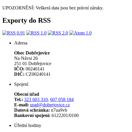
UPOZORNĚNÍ: Veškerá data jsou bez právní záruky.
Exporty do RSS
Adresa
Obec Dobřejovice
Na Návsi 26
251 01 Dobřejovice
IČO:
00240141
DIČ:
CZ00240141
Spojení
Obecní úřad
Tel.:
323 603 310
,
607 058 184
E-mail:
urad@dobrejovice.cz
Datová schránka:
n7ua9vb
Bankovní spojení:
6122201/0100
Úřední hodiny