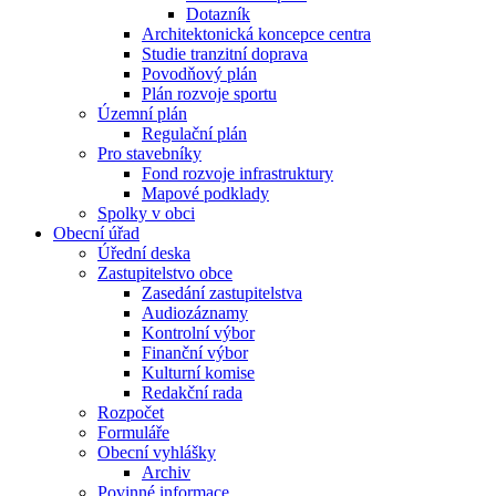
Dotazník
Architektonická koncepce centra
Studie tranzitní doprava
Povodňový plán
Plán rozvoje sportu
Územní plán
Regulační plán
Pro stavebníky
Fond rozvoje infrastruktury
Mapové podklady
Spolky v obci
Obecní úřad
Úřední deska
Zastupitelstvo obce
Zasedání zastupitelstva
Audiozáznamy
Kontrolní výbor
Finanční výbor
Kulturní komise
Redakční rada
Rozpočet
Formuláře
Obecní vyhlášky
Archiv
Povinné informace