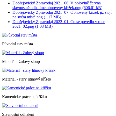
Dobřejovický Zpravodaj 2021_06_V polovině června
slavnostně odhalíme obnovený křížek.png (606.61 kB)
Dobřejovický Zpravodaj 2021_07_Obnovený křížek již stojí
na svém místě.png (1.17 MB)
Dobřejovický Zpravodaj 2022_01_Co se povedlo v roce
2021_02.png (1.03 MB)
Původní stav místa
Materiál - žulový sloup
Materiál - starý litinový křížek
Kamenické práce na křížku
Slavnostní odhalení