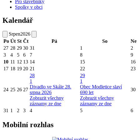
Pro stavebníky
Spolky v obci
Kalendář
Srpen
2026
Po
Út
St
Čt
Pá
So
Ne
27
28
29
30
31
1
2
3
4
5
6
7
8
9
10
11
12
13
14
15
16
17
18
19
20
21
22
23
28
29
1
1
Divadlo ve Skále 28.
Obec Modletice slaví
24
25
26
27
30
srpna 2026
690 let
Zobrazit všechny
Zobrazit všechny
záznamy ze dne
záznamy ze dne
31
1
2
3
4
5
6
Mobilní rozhlas