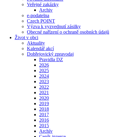
Veřejné zakázky
Archiv
e-podatelna
Czech POINT
Výzva k vyzvednutí zásilky
Obecné nařízení o ochraně osobních údajů
Život v obci
Aktuality
Kalendář akcí
Dobřejovický zpravodaj
Pravidla DZ
2026
2025
2024
2023
2022
2021
2020
2019
2018
2017
2016
2015
Archív
Ceník inzerce