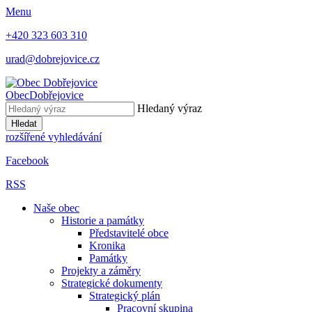
Menu
+420 323 603 310
urad@dobrejovice.cz
Obec
Dobřejovice
Hledaný výraz
Hledat
rozšířené vyhledávání
Facebook
RSS
Naše obec
Historie a památky
Představitelé obce
Kronika
Památky
Projekty a záměry
Strategické dokumenty
Strategický plán
Pracovní skupina