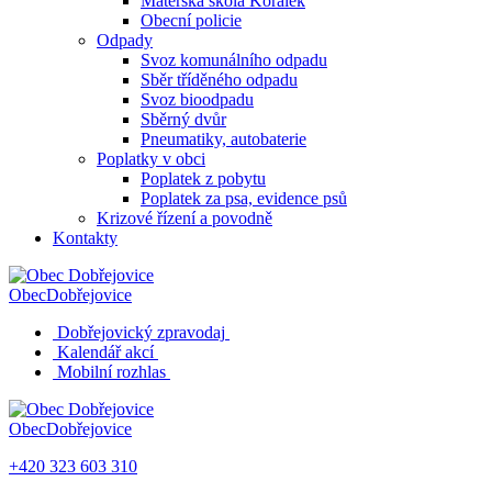
Mateřská škola Korálek
Obecní policie
Odpady
Svoz komunálního odpadu
Sběr tříděného odpadu
Svoz bioodpadu
Sběrný dvůr
Pneumatiky, autobaterie
Poplatky v obci
Poplatek z pobytu
Poplatek za psa, evidence psů
Krizové řízení a povodně
Kontakty
Obec
Dobřejovice
Dobřejovický zpravodaj
Kalendář akcí
Mobilní rozhlas
Obec
Dobřejovice
+420 323 603 310