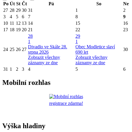
Po
Út
St
Čt
Pá
So
Ne
27
28
29
30
31
1
2
3
4
5
6
7
8
9
10
11
12
13
14
15
16
17
18
19
20
21
22
23
28
29
1
1
Divadlo ve Skále 28.
Obec Modletice slaví
24
25
26
27
30
srpna 2026
690 let
Zobrazit všechny
Zobrazit všechny
záznamy ze dne
záznamy ze dne
31
1
2
3
4
5
6
Mobilní rozhlas
registrace zdarma!
Výška hladiny