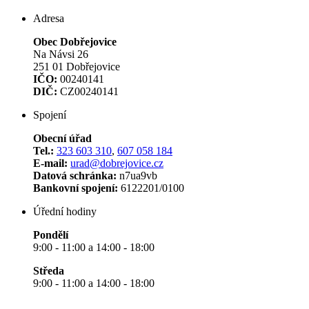
Adresa
Obec Dobřejovice
Na Návsi 26
251 01 Dobřejovice
IČO:
00240141
DIČ:
CZ00240141
Spojení
Obecní úřad
Tel.:
323 603 310
,
607 058 184
E-mail:
urad@dobrejovice.cz
Datová schránka:
n7ua9vb
Bankovní spojení:
6122201/0100
Úřední hodiny
Pondělí
9:00 - 11:00 a 14:00 - 18:00
Středa
9:00 - 11:00 a 14:00 - 18:00