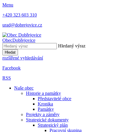
Menu
+420 323 603 310
urad@dobrejovice.cz
Obec
Dobřejovice
Hledaný výraz
Hledat
rozšířené vyhledávání
Facebook
RSS
Naše obec
Historie a památky
Představitelé obce
Kronika
Památky
Projekty a záměry
Strategické dokumenty
Strategický plán
Pracovní skupina