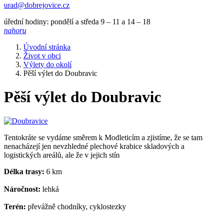
urad@dobrejovice.cz
úřední hodiny: pondělí a středa 9 – 11 a 14 – 18
nahoru
Úvodní stránka
Život v obci
Výlety do okolí
Pěší výlet do Doubravic
Pěší výlet do Doubravic
Tentokráte se vydáme směrem k Modleticím a zjistíme, že se tam
nenacházejí jen nevzhledné plechové krabice skladových a
logistických areálů, ale že v jejich stín
Délka trasy:
6 km
Náročnost:
lehká
Terén:
převážně chodníky, cyklostezky