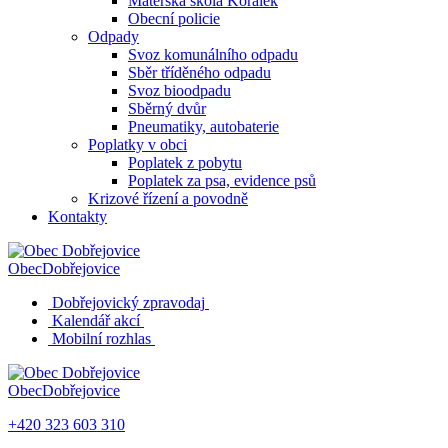
Mateřská škola Korálek
Obecní policie
Odpady
Svoz komunálního odpadu
Sběr tříděného odpadu
Svoz bioodpadu
Sběrný dvůr
Pneumatiky, autobaterie
Poplatky v obci
Poplatek z pobytu
Poplatek za psa, evidence psů
Krizové řízení a povodně
Kontakty
Obec
Dobřejovice
Dobřejovický zpravodaj
Kalendář akcí
Mobilní rozhlas
Obec
Dobřejovice
+420 323 603 310