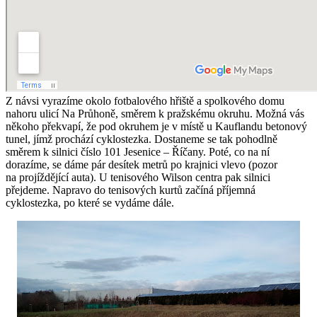
Z návsi vyrazíme okolo fotbalového hřiště a spolkového domu
nahoru ulicí Na Průhoně, směrem k pražskému okruhu. Možná vás
někoho překvapí, že pod okruhem je v místě u Kauflandu betonový
tunel, jímž prochází cyklostezka. Dostaneme se tak pohodlně
směrem k silnici číslo 101 Jesenice – Říčany. Poté, co na ní
dorazíme, se dáme pár desítek metrů po krajnici vlevo (pozor
na projíždějící auta). U tenisového Wilson centra pak silnici
přejdeme. Napravo do tenisových kurtů začíná příjemná
cyklostezka, po které se vydáme dále.