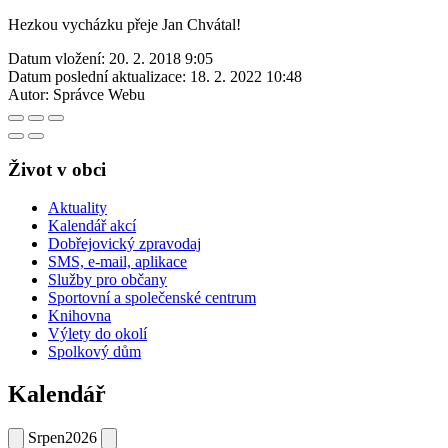
Hezkou vycházku přeje Jan Chvátal!
Datum vložení:
20. 2. 2018 9:05
Datum poslední aktualizace:
18. 2. 2022 10:48
Autor:
Správce Webu
Život v obci
Aktuality
Kalendář akcí
Dobřejovický zpravodaj
SMS, e-mail, aplikace
Služby pro občany
Sportovní a společenské centrum
Knihovna
Výlety do okolí
Spolkový dům
Kalendář
Srpen
2026