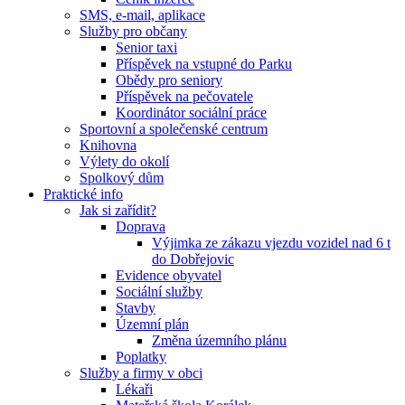
SMS, e-mail, aplikace
Služby pro občany
Senior taxi
Příspěvek na vstupné do Parku
Obědy pro seniory
Příspěvek na pečovatele
Koordinátor sociální práce
Sportovní a společenské centrum
Knihovna
Výlety do okolí
Spolkový dům
Praktické info
Jak si zařídit?
Doprava
Výjimka ze zákazu vjezdu vozidel nad 6 t
do Dobřejovic
Evidence obyvatel
Sociální služby
Stavby
Územní plán
Změna územního plánu
Poplatky
Služby a firmy v obci
Lékaři