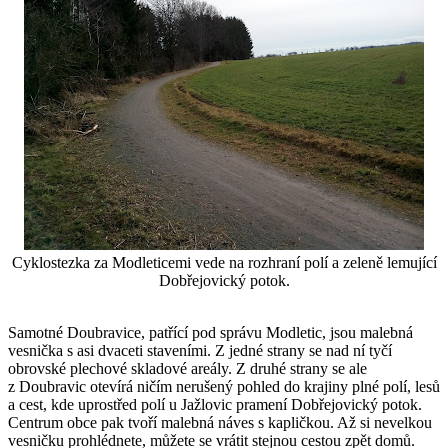
Cyklostezka za Modleticemi vede na rozhraní polí a zeleně lemující
Dobřejovický potok.
Samotné Doubravice, patřící pod správu Modletic, jsou malebná
vesnička s asi dvaceti staveními. Z jedné strany se nad ní tyčí
obrovské plechové skladové areály. Z druhé strany se ale
z Doubravic otevírá ničím nerušený pohled do krajiny plné polí, lesů
a cest, kde uprostřed polí u Jažlovic pramení Dobřejovický potok.
Centrum obce pak tvoří malebná náves s kapličkou. Až si nevelkou
vesničku prohlédnete, můžete se vrátit stejnou cestou zpět domů.