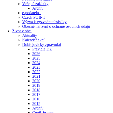
Veřejné zakázky
Archiv
e-podatelna
Czech POINT
Výzva k vyzvednutí zásilky
Obecné nařízení o ochraně osobních údajů
Život v obci
Aktuality
Kalendář akcí
Dobřejovický zpravodaj
Pravidla DZ
2026
2025
2024
2023
2022
2021
2020
2019
2018
2017
2016
2015
Archív
Ceník inzerce