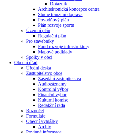
Dotazník
Architektonická koncepce centra
Studie tranzitní doprava
Povodňový plán
Plán rozvoje sportu
Územní plán
Regulační plán
Pro stavebníky
Fond rozvoje infrastruktury
Mapové podklady
Spolky v obci
Obecní úřad
Úřední deska
Zastupitelstvo obce
Zasedání zastupitelstva
Audiozáznamy
Kontrolní výbor
Finanční výbor
Kulturní komise
Redakční rada
Rozpočet
Formuláře
Obecní vyhlášky
Archiv
Povinné informace