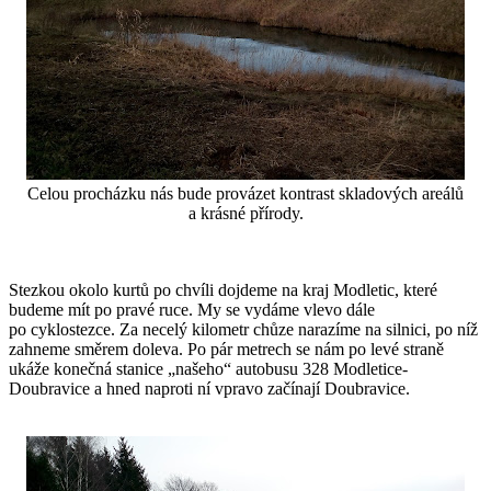
Celou procházku nás bude provázet kontrast skladových areálů
a krásné přírody.
Stezkou okolo kurtů po chvíli dojdeme na kraj Modletic, které
budeme mít po pravé ruce. My se vydáme vlevo dále
po cyklostezce. Za necelý kilometr chůze narazíme na silnici, po níž
zahneme směrem doleva. Po pár metrech se nám po levé straně
ukáže konečná stanice „našeho“ autobusu 328 Modletice-
Doubravice a hned naproti ní vpravo začínají Doubravice.