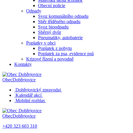
Mateřská škola Korálek
Obecní policie
Odpady
Svoz komunálního odpadu
Sběr tříděného odpadu
Svoz bioodpadu
Sběrný dvůr
Pneumatiky, autobaterie
Poplatky v obci
Poplatek z pobytu
Poplatek za psa, evidence psů
Krizové řízení a povodně
Kontakty
Obec
Dobřejovice
Dobřejovický zpravodaj
Kalendář akcí
Mobilní rozhlas
Obec
Dobřejovice
+420 323 603 310