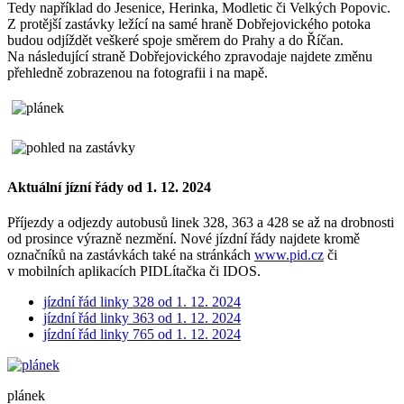
Tedy například do Jesenice, Herinka, Modletic či Velkých Popovic.
Z protější zastávky ležící na samé hraně Dobřejovického potoka
budou odjíždět veškeré spoje směrem do Prahy a do Říčan.
Na následující straně Dobřejovického zpravodaje najdete změnu
přehledně zobrazenou na fotografii i na mapě.
Aktuální jízní řády od 1. 12. 2024
Příjezdy a odjezdy autobusů linek 328, 363 a 428 se až na drobnosti
od prosince výrazně nezmění. Nové jízdní řády najdete kromě
označníků na zastávkách také na stránkách
www.pid.cz
či
v mobilních aplikacích PIDLítačka či IDOS.
jízdní řád linky 328 od 1. 12. 2024
jízdní řád linky 363 od 1. 12. 2024
jízdní řád linky 765 od 1. 12. 2024
plánek