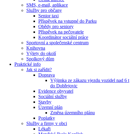
SMS, e-mail, aplikace
Služby pro občany
Senior taxi
Příspěvek na vstupné do Parku
Obědy pro seniory
Příspěvek na pečovatele
Koordinátor sociální práce
Sportovní a společenské centrum
Knihovna
Výlety do okolí
Spolkový dům
Praktické info
Jak si zařídit?
Doprava
Výjimka ze zákazu vjezdu vozidel nad 6 t
do Dobřejovic
Evidence obyvatel
Sociální služby
Stavby
Územní plán
Změna územního plánu
Poplatky
Služby a firmy v obci
Lékaři