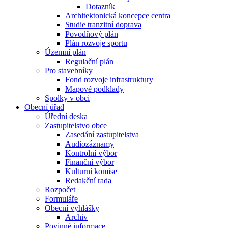
Dotazník
Architektonická koncepce centra
Studie tranzitní doprava
Povodňový plán
Plán rozvoje sportu
Územní plán
Regulační plán
Pro stavebníky
Fond rozvoje infrastruktury
Mapové podklady
Spolky v obci
Obecní úřad
Úřední deska
Zastupitelstvo obce
Zasedání zastupitelstva
Audiozáznamy
Kontrolní výbor
Finanční výbor
Kulturní komise
Redakční rada
Rozpočet
Formuláře
Obecní vyhlášky
Archiv
Povinné informace