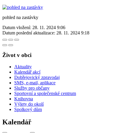
pohled na zastávky
Datum vložení:
28. 11. 2024 9:06
Datum poslední aktualizace:
28. 11. 2024 9:18
Život v obci
Aktuality
Kalendář akcí
Dobřejovický zpravodaj
SMS, e-mail, aplikace
Služby pro občany
Sportovní a společenské centrum
Knihovna
Výlety do okolí
Spolkový dům
Kalendář