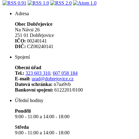
Adresa
Obec Dobřejovice
Na Návsi 26
251 01 Dobřejovice
IČO:
00240141
DIČ:
CZ00240141
Spojení
Obecní úřad
Tel.:
323 603 310
,
607 058 184
E-mail:
urad@dobrejovice.cz
Datová schránka:
n7ua9vb
Bankovní spojení:
6122201/0100
Úřední hodiny
Pondělí
9:00 - 11:00 a 14:00 - 18:00
Středa
9:00 - 11:00 a 14:00 - 18:00