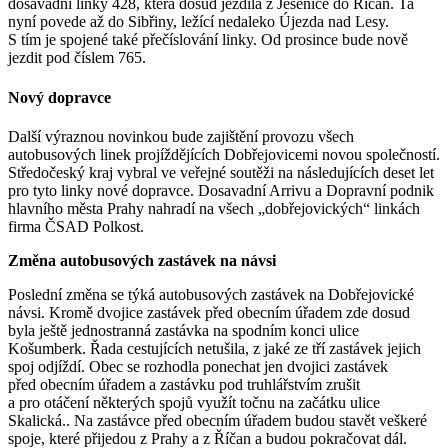
dosavadní linky 428, která dosud jezdila z Jesenice do Říčan. Ta
nyní povede až do Sibřiny, ležící nedaleko Újezda nad Lesy.
S tím je spojené také přečíslování linky. Od prosince bude nově
jezdit pod číslem 765.
Nový dopravce
Další výraznou novinkou bude zajištění provozu všech
autobusových linek projíždějících Dobřejovicemi novou společností.
Středočeský kraj vybral ve veřejné soutěži na následujících deset let
pro tyto linky nové dopravce. Dosavadní Arrivu a Dopravní podnik
hlavního města Prahy nahradí na všech „dobřejovických“ linkách
firma ČSAD Polkost.
Změna autobusových zastávek na návsi
Poslední změna se týká autobusových zastávek na Dobřejovické
návsi. Kromě dvojice zastávek před obecním úřadem zde dosud
byla ještě jednostranná zastávka na spodním konci ulice
Košumberk. Řada cestujících netušila, z jaké ze tří zastávek jejich
spoj odjíždí. Obec se rozhodla ponechat jen dvojici zastávek
před obecním úřadem a zastávku pod truhlářstvím zrušit
a pro otáčení některých spojů využít točnu na začátku ulice
Skalická.. Na zastávce před obecním úřadem budou stavět veškeré
spoje, které přijedou z Prahy a z Říčan a budou pokračovat dál.