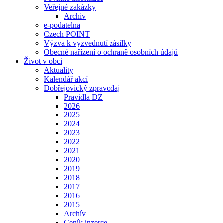
Veřejné zakázky
Archiv
e-podatelna
Czech POINT
Výzva k vyzvednutí zásilky
Obecné nařízení o ochraně osobních údajů
Život v obci
Aktuality
Kalendář akcí
Dobřejovický zpravodaj
Pravidla DZ
2026
2025
2024
2023
2022
2021
2020
2019
2018
2017
2016
2015
Archív
Ceník inzerce