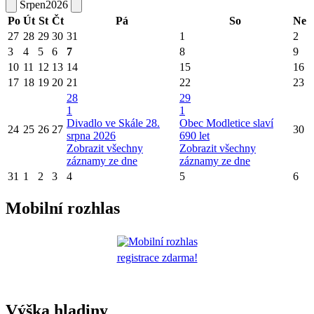
Srpen
2026
Po
Út
St
Čt
Pá
So
Ne
27
28
29
30
31
1
2
3
4
5
6
7
8
9
10
11
12
13
14
15
16
17
18
19
20
21
22
23
28
29
1
1
Divadlo ve Skále 28.
Obec Modletice slaví
24
25
26
27
30
srpna 2026
690 let
Zobrazit všechny
Zobrazit všechny
záznamy ze dne
záznamy ze dne
31
1
2
3
4
5
6
Mobilní rozhlas
registrace zdarma!
Výška hladiny