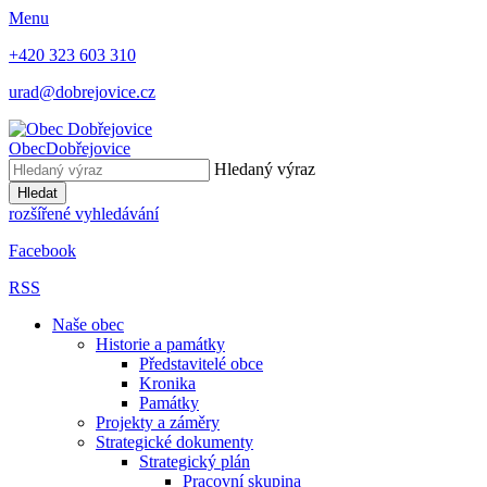
Menu
+420 323 603 310
urad@dobrejovice.cz
Obec
Dobřejovice
Hledaný výraz
Hledat
rozšířené vyhledávání
Facebook
RSS
Naše obec
Historie a památky
Představitelé obce
Kronika
Památky
Projekty a záměry
Strategické dokumenty
Strategický plán
Pracovní skupina