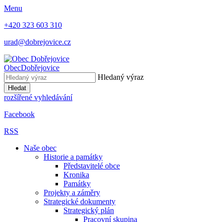
Menu
+420 323 603 310
urad@dobrejovice.cz
Obec
Dobřejovice
Hledaný výraz
Hledat
rozšířené vyhledávání
Facebook
RSS
Naše obec
Historie a památky
Představitelé obce
Kronika
Památky
Projekty a záměry
Strategické dokumenty
Strategický plán
Pracovní skupina