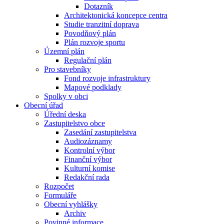
Dotazník
Architektonická koncepce centra
Studie tranzitní doprava
Povodňový plán
Plán rozvoje sportu
Územní plán
Regulační plán
Pro stavebníky
Fond rozvoje infrastruktury
Mapové podklady
Spolky v obci
Obecní úřad
Úřední deska
Zastupitelstvo obce
Zasedání zastupitelstva
Audiozáznamy
Kontrolní výbor
Finanční výbor
Kulturní komise
Redakční rada
Rozpočet
Formuláře
Obecní vyhlášky
Archiv
Povinné informace