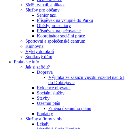
SMS, e-mail, aplikace
Služby pro občany
Senior taxi
Příspěvek na vstupné do Parku
Obědy pro seniory
Příspěvek na pečovatele
Koordinátor sociální práce
Sportovní a společenské centrum
Knihovna
Výlety do okolí
Spolkový dům
Praktické info
Jak si zařídit?
Doprava
Výjimka ze zákazu vjezdu vozidel nad 6 t
do Dobřejovic
Evidence obyvatel
Sociální služby
Stavby
Územní plán
Změna územního plánu
Poplatky
Služby a firmy v obci
Lékaři