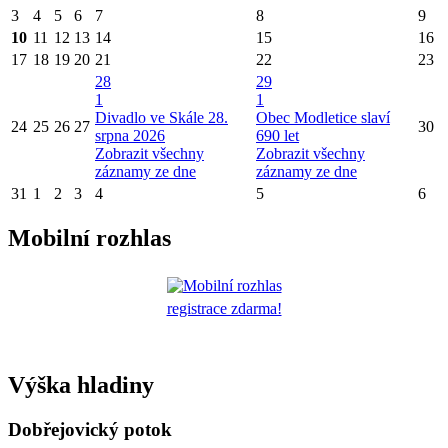
3
4
5
6
7
8
9
10
11
12
13
14
15
16
17
18
19
20
21
22
23
28
29
1
1
Divadlo ve Skále 28.
Obec Modletice slaví
24
25
26
27
30
srpna 2026
690 let
Zobrazit všechny
Zobrazit všechny
záznamy ze dne
záznamy ze dne
31
1
2
3
4
5
6
Mobilní rozhlas
registrace zdarma!
Výška hladiny
Dobřejovický potok