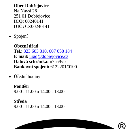
Obec Dobřejovice
Na Návsi 26
251 01 Dobřejovice
IČO:
00240141
DIČ:
CZ00240141
Spojení
Obecní úřad
Tel.:
323 603 310
,
607 058 184
E-mail:
urad@dobrejovice.cz
Datová schránka:
n7ua9vb
Bankovní spojení:
6122201/0100
Úřední hodiny
Pondělí
9:00 - 11:00 a 14:00 - 18:00
Středa
9:00 - 11:00 a 14:00 - 18:00