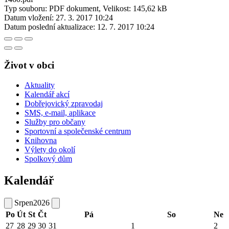
Typ souboru: PDF dokument, Velikost: 145,62 kB
Datum vložení:
27. 3. 2017 10:24
Datum poslední aktualizace:
12. 7. 2017 10:24
Život v obci
Aktuality
Kalendář akcí
Dobřejovický zpravodaj
SMS, e-mail, aplikace
Služby pro občany
Sportovní a společenské centrum
Knihovna
Výlety do okolí
Spolkový dům
Kalendář
Srpen
2026
Po
Út
St
Čt
Pá
So
Ne
27
28
29
30
31
1
2