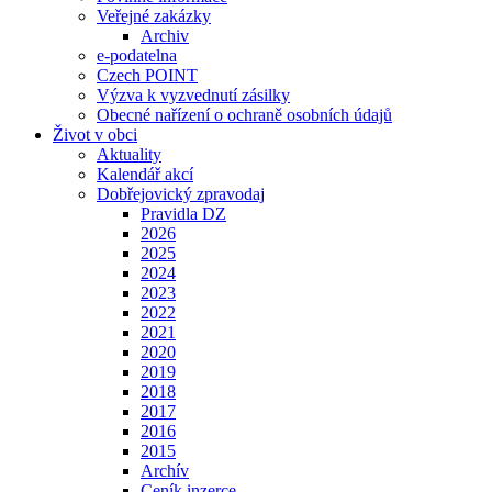
Veřejné zakázky
Archiv
e-podatelna
Czech POINT
Výzva k vyzvednutí zásilky
Obecné nařízení o ochraně osobních údajů
Život v obci
Aktuality
Kalendář akcí
Dobřejovický zpravodaj
Pravidla DZ
2026
2025
2024
2023
2022
2021
2020
2019
2018
2017
2016
2015
Archív
Ceník inzerce