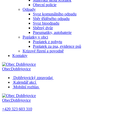
Mateřská škola Korálek
Obecní policie
Odpady
Svoz komunálního odpadu
Sběr tříděného odpadu
Svoz bioodpadu
Sběrný dvůr
Pneumatiky, autobaterie
Poplatky v obci
Poplatek z pobytu
Poplatek za psa, evidence psů
Krizové řízení a povodně
Kontakty
Obec
Dobřejovice
Dobřejovický zpravodaj
Kalendář akcí
Mobilní rozhlas
Obec
Dobřejovice
+420 323 603 310