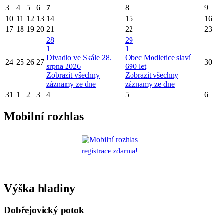
3
4
5
6
7
8
9
10
11
12
13
14
15
16
17
18
19
20
21
22
23
28
29
1
1
Divadlo ve Skále 28.
Obec Modletice slaví
24
25
26
27
30
srpna 2026
690 let
Zobrazit všechny
Zobrazit všechny
záznamy ze dne
záznamy ze dne
31
1
2
3
4
5
6
Mobilní rozhlas
registrace zdarma!
Výška hladiny
Dobřejovický potok