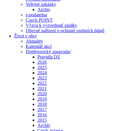
Veřejné zakázky
Archiv
e-podatelna
Czech POINT
Výzva k vyzvednutí zásilky
Obecné nařízení o ochraně osobních údajů
Život v obci
Aktuality
Kalendář akcí
Dobřejovický zpravodaj
Pravidla DZ
2026
2025
2024
2023
2022
2021
2020
2019
2018
2017
2016
2015
Archív
Ceník inzerce