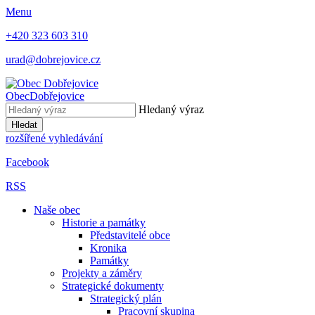
Menu
+420 323 603 310
urad@dobrejovice.cz
Obec
Dobřejovice
Hledaný výraz
Hledat
rozšířené vyhledávání
Facebook
RSS
Naše obec
Historie a památky
Představitelé obce
Kronika
Památky
Projekty a záměry
Strategické dokumenty
Strategický plán
Pracovní skupina