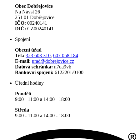
Obec Dobřejovice
Na Návsi 26
251 01 Dobřejovice
IČO:
00240141
DIČ:
CZ00240141
Spojení
Obecní úřad
Tel.:
323 603 310
,
607 058 184
E-mail:
urad@dobrejovice.cz
Datová schránka:
n7ua9vb
Bankovní spojení:
6122201/0100
Úřední hodiny
Pondělí
9:00 - 11:00 a 14:00 - 18:00
Středa
9:00 - 11:00 a 14:00 - 18:00