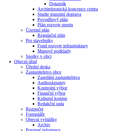
Dotazník
Architektonická koncepce centra
Studie tranzitní doprava
Povodňový plán
Plán rozvoje sportu
Územní plán
Regulační plán
Pro stavebníky
Fond rozvoje infrastruktury
Mapové podklady
Spolky v obci
Obecní úřad
Úřední deska
Zastupitelstvo obce
Zasedání zastupitelstva
Audiozáznamy
Kontrolní výbor
Finanční výbor
Kulturní komise
Redakční rada
Rozpočet
Formuláře
Obecní vyhlášky
Archiv
Povinné informace