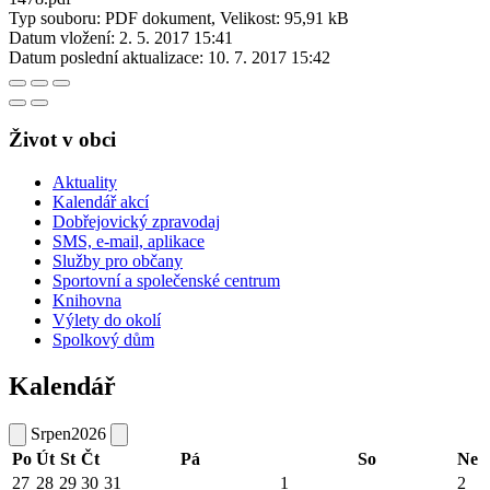
Typ souboru: PDF dokument, Velikost: 95,91 kB
Datum vložení:
2. 5. 2017 15:41
Datum poslední aktualizace:
10. 7. 2017 15:42
Život v obci
Aktuality
Kalendář akcí
Dobřejovický zpravodaj
SMS, e-mail, aplikace
Služby pro občany
Sportovní a společenské centrum
Knihovna
Výlety do okolí
Spolkový dům
Kalendář
Srpen
2026
Po
Út
St
Čt
Pá
So
Ne
27
28
29
30
31
1
2