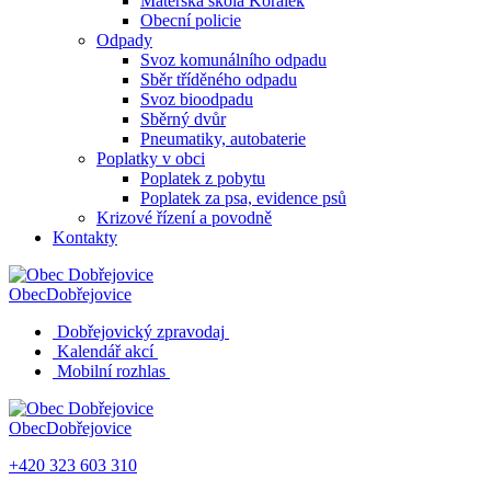
Mateřská škola Korálek
Obecní policie
Odpady
Svoz komunálního odpadu
Sběr tříděného odpadu
Svoz bioodpadu
Sběrný dvůr
Pneumatiky, autobaterie
Poplatky v obci
Poplatek z pobytu
Poplatek za psa, evidence psů
Krizové řízení a povodně
Kontakty
Obec
Dobřejovice
Dobřejovický zpravodaj
Kalendář akcí
Mobilní rozhlas
Obec
Dobřejovice
+420 323 603 310