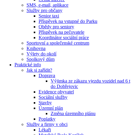
SMS, e-mail, aplikace
Služby pro občany
Senior taxi
Příspěvek na vstupné do Parku
Obědy pro seniory
Příspěvek na pečovatele
Koordinátor sociální práce
Sportovní a společenské centrum
Knihovna
Výlety do okolí
Spolkový dům
Praktické info
Jak si zařídit?
Doprava
Výjimka ze zákazu vjezdu vozidel nad 6 t
do Dobřejovic
Evidence obyvatel
Sociální služby
Stavby
Územní plán
Změna územního plánu
Poplatky
Služby a firmy v obci
Lékaři