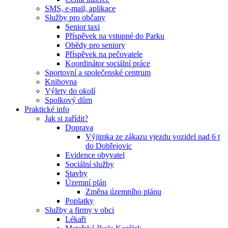
SMS, e-mail, aplikace
Služby pro občany
Senior taxi
Příspěvek na vstupné do Parku
Obědy pro seniory
Příspěvek na pečovatele
Koordinátor sociální práce
Sportovní a společenské centrum
Knihovna
Výlety do okolí
Spolkový dům
Praktické info
Jak si zařídit?
Doprava
Výjimka ze zákazu vjezdu vozidel nad 6 t
do Dobřejovic
Evidence obyvatel
Sociální služby
Stavby
Územní plán
Změna územního plánu
Poplatky
Služby a firmy v obci
Lékaři