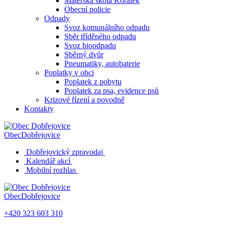
Mateřská škola Korálek
Obecní policie
Odpady
Svoz komunálního odpadu
Sběr tříděného odpadu
Svoz bioodpadu
Sběrný dvůr
Pneumatiky, autobaterie
Poplatky v obci
Poplatek z pobytu
Poplatek za psa, evidence psů
Krizové řízení a povodně
Kontakty
Obec
Dobřejovice
Dobřejovický zpravodaj
Kalendář akcí
Mobilní rozhlas
Obec
Dobřejovice
+420 323 603 310