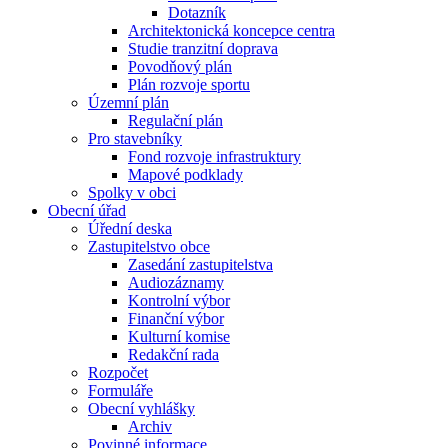
Dotazník
Architektonická koncepce centra
Studie tranzitní doprava
Povodňový plán
Plán rozvoje sportu
Územní plán
Regulační plán
Pro stavebníky
Fond rozvoje infrastruktury
Mapové podklady
Spolky v obci
Obecní úřad
Úřední deska
Zastupitelstvo obce
Zasedání zastupitelstva
Audiozáznamy
Kontrolní výbor
Finanční výbor
Kulturní komise
Redakční rada
Rozpočet
Formuláře
Obecní vyhlášky
Archiv
Povinné informace