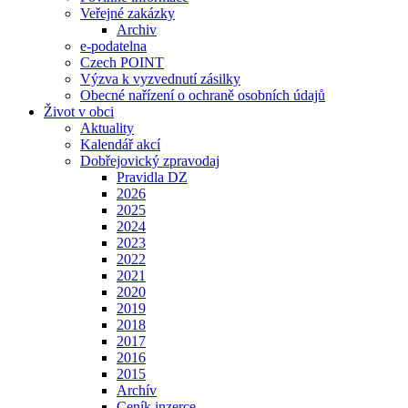
Veřejné zakázky
Archiv
e-podatelna
Czech POINT
Výzva k vyzvednutí zásilky
Obecné nařízení o ochraně osobních údajů
Život v obci
Aktuality
Kalendář akcí
Dobřejovický zpravodaj
Pravidla DZ
2026
2025
2024
2023
2022
2021
2020
2019
2018
2017
2016
2015
Archív
Ceník inzerce