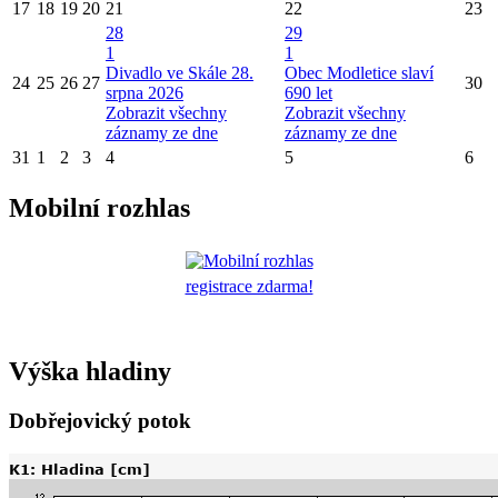
17
18
19
20
21
22
23
28
29
1
1
Divadlo ve Skále 28.
Obec Modletice slaví
24
25
26
27
30
srpna 2026
690 let
Zobrazit všechny
Zobrazit všechny
záznamy ze dne
záznamy ze dne
31
1
2
3
4
5
6
Mobilní rozhlas
registrace zdarma!
Výška hladiny
Dobřejovický potok