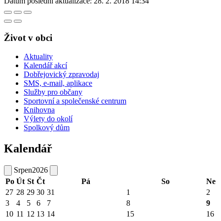
Datum poslední aktualizace:
28. 2. 2018 14:34
Život v obci
Aktuality
Kalendář akcí
Dobřejovický zpravodaj
SMS, e-mail, aplikace
Služby pro občany
Sportovní a společenské centrum
Knihovna
Výlety do okolí
Spolkový dům
Kalendář
Srpen
2026
Po
Út
St
Čt
Pá
So
Ne
27
28
29
30
31
1
2
3
4
5
6
7
8
9
10
11
12
13
14
15
16