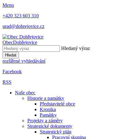
Menu
+420 323 603 310
urad@dobrejovice.cz
Obec
Dobřejovice
Hledaný výraz
Hledat
rozšířené vyhledávání
Facebook
RSS
Naše obec
Historie a památky
Představitelé obce
Kronika
Památky
Projekty a záměry
Strategické dokumenty
Strategický plán
Pracovní skupina