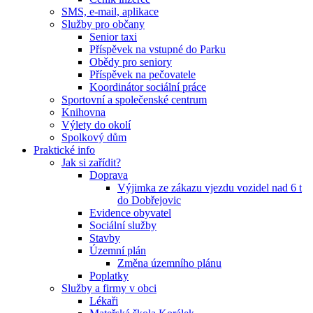
SMS, e-mail, aplikace
Služby pro občany
Senior taxi
Příspěvek na vstupné do Parku
Obědy pro seniory
Příspěvek na pečovatele
Koordinátor sociální práce
Sportovní a společenské centrum
Knihovna
Výlety do okolí
Spolkový dům
Praktické info
Jak si zařídit?
Doprava
Výjimka ze zákazu vjezdu vozidel nad 6 t
do Dobřejovic
Evidence obyvatel
Sociální služby
Stavby
Územní plán
Změna územního plánu
Poplatky
Služby a firmy v obci
Lékaři