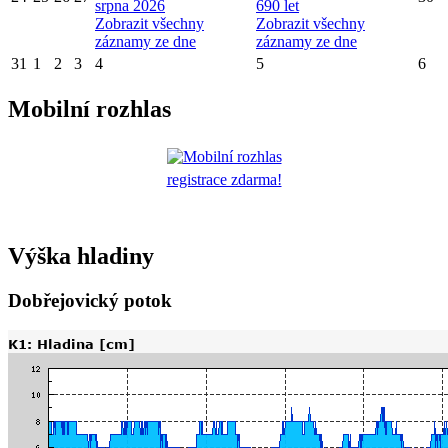
srpna 2026
690 let
Zobrazit všechny
Zobrazit všechny
záznamy ze dne
záznamy ze dne
31
1
2
3
4
5
6
Mobilní rozhlas
registrace zdarma!
Výška hladiny
Dobřejovický potok