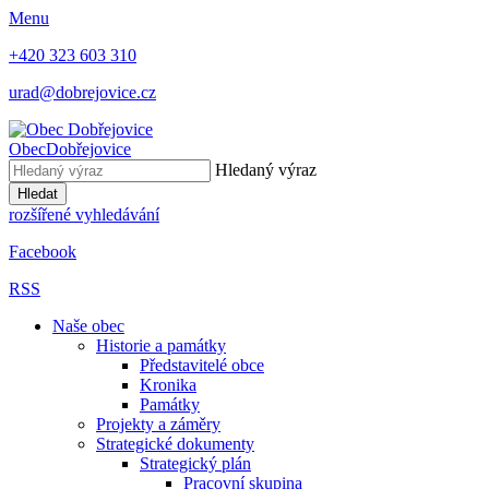
Menu
+420 323 603 310
urad@dobrejovice.cz
Obec
Dobřejovice
Hledaný výraz
Hledat
rozšířené vyhledávání
Facebook
RSS
Naše obec
Historie a památky
Představitelé obce
Kronika
Památky
Projekty a záměry
Strategické dokumenty
Strategický plán
Pracovní skupina