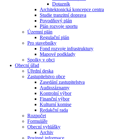
Dotazník
Architektonická koncepce centra
Studie tranzitní doprava
Povodňový plán
Plán rozvoje sportu
Územní plán
Regulační plán
Pro stavebníky
Fond rozvoje infrastruktury
Mapové podklady
Spolky v obci
Obecní úřad
Úřední deska
Zastupitelstvo obce
Zasedání zastupitelstva
Audiozáznamy
Kontrolní výbor
Finanční výbor
Kulturní komise
Redakční rada
Rozpočet
Formuláře
Obecní vyhlášky
Archiv
Povinné informace