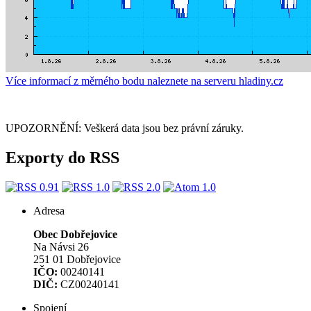
Více informací z měrného bodu naleznete na serveru hladiny.cz
UPOZORNĚNÍ: Veškerá data jsou bez právní záruky.
Exporty do RSS
Adresa
Obec Dobřejovice
Na Návsi 26
251 01 Dobřejovice
IČO:
00240141
DIČ:
CZ00240141
Spojení