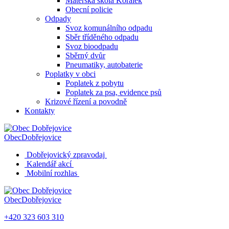
Mateřská škola Korálek
Obecní policie
Odpady
Svoz komunálního odpadu
Sběr tříděného odpadu
Svoz bioodpadu
Sběrný dvůr
Pneumatiky, autobaterie
Poplatky v obci
Poplatek z pobytu
Poplatek za psa, evidence psů
Krizové řízení a povodně
Kontakty
Obec
Dobřejovice
Dobřejovický zpravodaj
Kalendář akcí
Mobilní rozhlas
Obec
Dobřejovice
+420 323 603 310