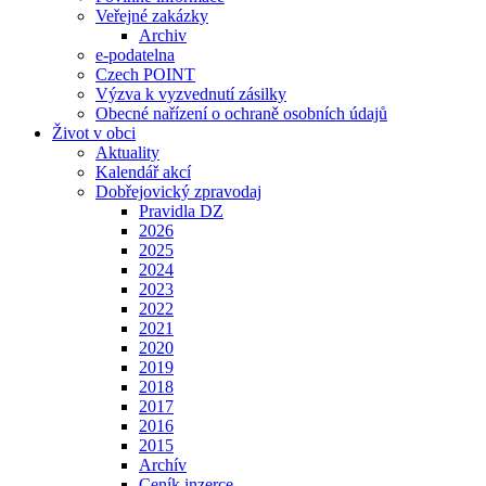
Veřejné zakázky
Archiv
e-podatelna
Czech POINT
Výzva k vyzvednutí zásilky
Obecné nařízení o ochraně osobních údajů
Život v obci
Aktuality
Kalendář akcí
Dobřejovický zpravodaj
Pravidla DZ
2026
2025
2024
2023
2022
2021
2020
2019
2018
2017
2016
2015
Archív
Ceník inzerce