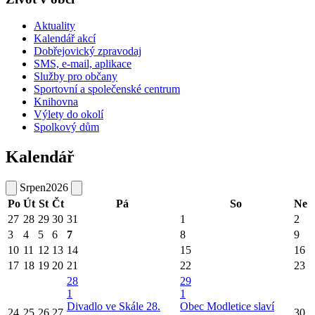
Aktuality
Kalendář akcí
Dobřejovický zpravodaj
SMS, e-mail, aplikace
Služby pro občany
Sportovní a společenské centrum
Knihovna
Výlety do okolí
Spolkový dům
Kalendář
Srpen
2026
Po
Út
St
Čt
Pá
So
Ne
27
28
29
30
31
1
2
3
4
5
6
7
8
9
10
11
12
13
14
15
16
17
18
19
20
21
22
23
28
29
1
1
Divadlo ve Skále 28.
Obec Modletice slaví
24
25
26
27
30