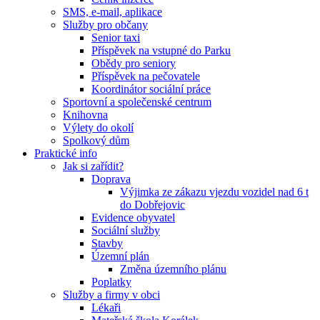
SMS, e-mail, aplikace
Služby pro občany
Senior taxi
Příspěvek na vstupné do Parku
Obědy pro seniory
Příspěvek na pečovatele
Koordinátor sociální práce
Sportovní a společenské centrum
Knihovna
Výlety do okolí
Spolkový dům
Praktické info
Jak si zařídit?
Doprava
Výjimka ze zákazu vjezdu vozidel nad 6 t
do Dobřejovic
Evidence obyvatel
Sociální služby
Stavby
Územní plán
Změna územního plánu
Poplatky
Služby a firmy v obci
Lékaři