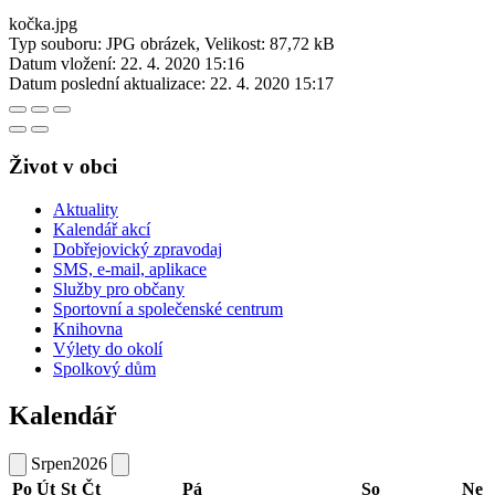
kočka.jpg
Typ souboru: JPG obrázek, Velikost: 87,72 kB
Datum vložení:
22. 4. 2020 15:16
Datum poslední aktualizace:
22. 4. 2020 15:17
Život v obci
Aktuality
Kalendář akcí
Dobřejovický zpravodaj
SMS, e-mail, aplikace
Služby pro občany
Sportovní a společenské centrum
Knihovna
Výlety do okolí
Spolkový dům
Kalendář
Srpen
2026
Po
Út
St
Čt
Pá
So
Ne