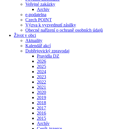
Veřejné zakázky
Archiv
e-podatelna
Czech POINT
Výzva k vyzvednutí zásilky
Obecné nařízení o ochraně osobních údajů
Život v obci
Aktuality
Kalendář akcí
Dobřejovický zpravodaj
Pravidla DZ
2026
2025
2024
2023
2022
2021
2020
2019
2018
2017
2016
2015
Archív
Ceník inzerce