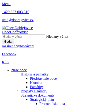
Menu
+420 323 603 310
urad@dobrejovice.cz
Obec
Dobřejovice
Hledaný výraz
Hledat
rozšířené vyhledávání
Facebook
RSS
Naše obec
Historie a památky
Představitelé obce
Kronika
Památky
Projekty a záměry
Strategické dokumenty
Strategický plán
Pracovní skupina