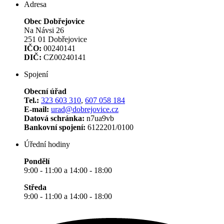
Adresa
Obec Dobřejovice
Na Návsi 26
251 01 Dobřejovice
IČO:
00240141
DIČ:
CZ00240141
Spojení
Obecní úřad
Tel.:
323 603 310
,
607 058 184
E-mail:
urad@dobrejovice.cz
Datová schránka:
n7ua9vb
Bankovní spojení:
6122201/0100
Úřední hodiny
Pondělí
9:00 - 11:00 a 14:00 - 18:00
Středa
9:00 - 11:00 a 14:00 - 18:00