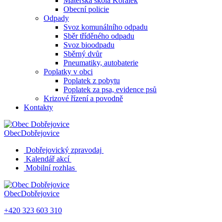
Mateřská škola Korálek
Obecní policie
Odpady
Svoz komunálního odpadu
Sběr tříděného odpadu
Svoz bioodpadu
Sběrný dvůr
Pneumatiky, autobaterie
Poplatky v obci
Poplatek z pobytu
Poplatek za psa, evidence psů
Krizové řízení a povodně
Kontakty
Obec
Dobřejovice
Dobřejovický zpravodaj
Kalendář akcí
Mobilní rozhlas
Obec
Dobřejovice
+420 323 603 310