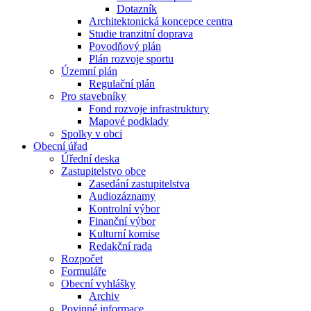
Dotazník
Architektonická koncepce centra
Studie tranzitní doprava
Povodňový plán
Plán rozvoje sportu
Územní plán
Regulační plán
Pro stavebníky
Fond rozvoje infrastruktury
Mapové podklady
Spolky v obci
Obecní úřad
Úřední deska
Zastupitelstvo obce
Zasedání zastupitelstva
Audiozáznamy
Kontrolní výbor
Finanční výbor
Kulturní komise
Redakční rada
Rozpočet
Formuláře
Obecní vyhlášky
Archiv
Povinné informace