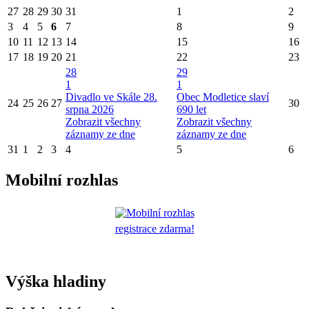
27
28
29
30
31
1
2
3
4
5
6
7
8
9
10
11
12
13
14
15
16
17
18
19
20
21
22
23
28
29
1
1
Divadlo ve Skále 28.
Obec Modletice slaví
24
25
26
27
30
srpna 2026
690 let
Zobrazit všechny
Zobrazit všechny
záznamy ze dne
záznamy ze dne
31
1
2
3
4
5
6
Mobilní rozhlas
registrace zdarma!
Výška hladiny