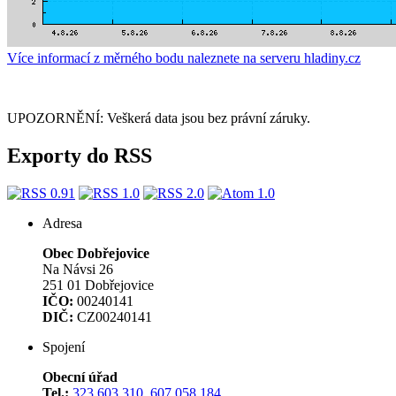
Více informací z měrného bodu naleznete na serveru hladiny.cz
UPOZORNĚNÍ: Veškerá data jsou bez právní záruky.
Exporty do RSS
Adresa
Obec Dobřejovice
Na Návsi 26
251 01 Dobřejovice
IČO:
00240141
DIČ:
CZ00240141
Spojení
Obecní úřad
Tel.:
323 603 310
,
607 058 184