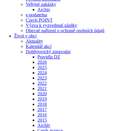
Veřejné zakázky
Archiv
e-podatelna
Czech POINT
Výzva k vyzvednutí zásilky
Obecné nařízení o ochraně osobních údajů
Život v obci
Aktuality
Kalendář akcí
Dobřejovický zpravodaj
Pravidla DZ
2026
2025
2024
2023
2022
2021
2020
2019
2018
2017
2016
2015
Archív
Ceník inzerce