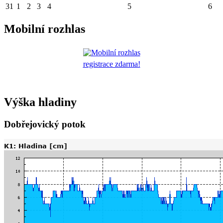
31
1
2
3
4
5
6
Mobilní rozhlas
registrace zdarma!
Výška hladiny
Dobřejovický potok