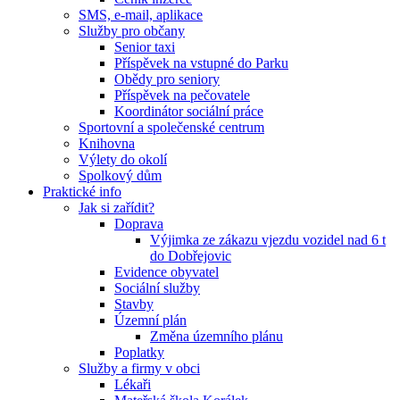
SMS, e-mail, aplikace
Služby pro občany
Senior taxi
Příspěvek na vstupné do Parku
Obědy pro seniory
Příspěvek na pečovatele
Koordinátor sociální práce
Sportovní a společenské centrum
Knihovna
Výlety do okolí
Spolkový dům
Praktické info
Jak si zařídit?
Doprava
Výjimka ze zákazu vjezdu vozidel nad 6 t
do Dobřejovic
Evidence obyvatel
Sociální služby
Stavby
Územní plán
Změna územního plánu
Poplatky
Služby a firmy v obci
Lékaři