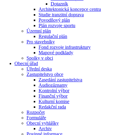
Dotazník
Architektonická koncepce centra
Studie tranzitní doprava
Povodňový plán
Plán rozvoje sportu
Územní plán
Regulační plán
Pro stavebníky
Fond rozvoje infrastruktury
Mapové podklady
Spolky v obci
Obecní úřad
Úřední deska
Zastupitelstvo obce
Zasedání zastupitelstva
Audiozáznamy
Kontrolní výbor
Finanční výbor
Kulturní komise
Redakční rada
Rozpočet
Formuláře
Obecní vyhlášky
Archiv
Povinné informace