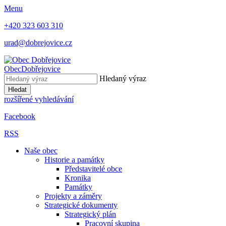
Menu
+420 323 603 310
urad@dobrejovice.cz
Obec
Dobřejovice
Hledaný výraz
Hledat
rozšířené vyhledávání
Facebook
RSS
Naše obec
Historie a památky
Představitelé obce
Kronika
Památky
Projekty a záměry
Strategické dokumenty
Strategický plán
Pracovní skupina