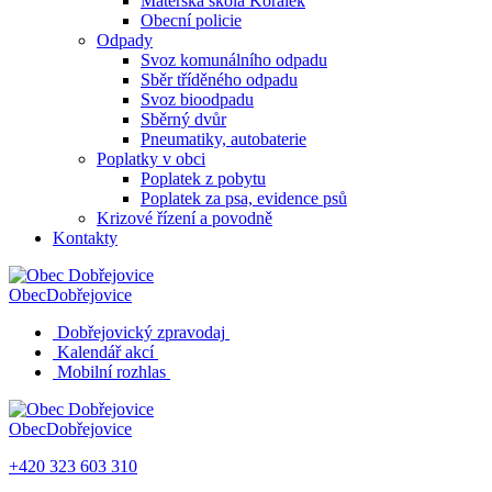
Mateřská škola Korálek
Obecní policie
Odpady
Svoz komunálního odpadu
Sběr tříděného odpadu
Svoz bioodpadu
Sběrný dvůr
Pneumatiky, autobaterie
Poplatky v obci
Poplatek z pobytu
Poplatek za psa, evidence psů
Krizové řízení a povodně
Kontakty
Obec
Dobřejovice
Dobřejovický zpravodaj
Kalendář akcí
Mobilní rozhlas
Obec
Dobřejovice
+420 323 603 310