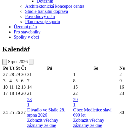
Dotazník
Architektonická koncepce centra
Studie tranzitní doprava
Povodňový plán
Plán rozvoje sportu
Územní plán
Pro stavebníky
Spolky v obci
Kalendář
Srpen
2026
Po
Út
St
Čt
Pá
So
Ne
27
28
29
30
31
1
2
3
4
5
6
7
8
9
10
11
12
13
14
15
16
17
18
19
20
21
22
23
28
29
1
1
Divadlo ve Skále 28.
Obec Modletice slaví
24
25
26
27
30
srpna 2026
690 let
Zobrazit všechny
Zobrazit všechny
záznamy ze dne
záznamy ze dne