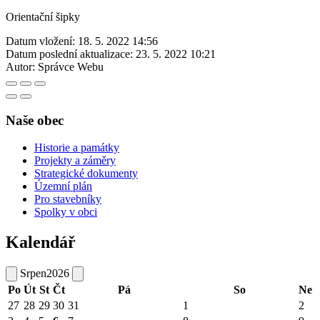
Orientační šipky
Datum vložení:
18. 5. 2022 14:56
Datum poslední aktualizace:
23. 5. 2022 10:21
Autor:
Správce Webu
Naše obec
Historie a památky
Projekty a záměry
Strategické dokumenty
Územní plán
Pro stavebníky
Spolky v obci
Kalendář
Srpen
2026
Po
Út
St
Čt
Pá
So
Ne
27
28
29
30
31
1
2