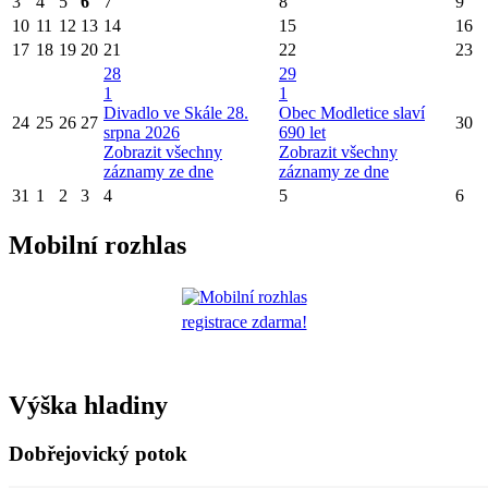
3
4
5
6
7
8
9
10
11
12
13
14
15
16
17
18
19
20
21
22
23
28
29
1
1
Divadlo ve Skále 28.
Obec Modletice slaví
24
25
26
27
30
srpna 2026
690 let
Zobrazit všechny
Zobrazit všechny
záznamy ze dne
záznamy ze dne
31
1
2
3
4
5
6
Mobilní rozhlas
registrace zdarma!
Výška hladiny
Dobřejovický potok