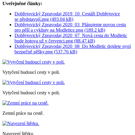
Uveřejněné články:
Dobřejovický Zpravodaj 2019_10_Cestáři Dobřejovice
se představují.png (493.04 kB)
Dobřejovický Zpravodaj 2020_03_Plánujeme novou cestu
pro pěší a cyklisty na Modletice.png (189.2 kB)
Dobřejovický Zpravodaj 2020_07_Nová cesta do Modletic
bude hotova už v červenci.png (88.47 kB)
Dobřejovický Zpravodaj 2020_08_Do Modletic dojdete nyní
bezpečně pěšky.png (537.76 kB)
Vytyčení budoucí cesty v poli.
Vytyčení budoucí cesty v poli.
Zemní práce na cestě.
Navezení štěrku.