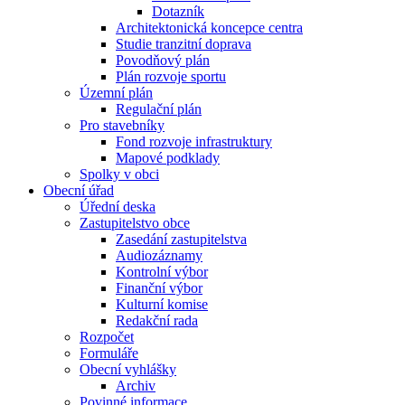
Dotazník
Architektonická koncepce centra
Studie tranzitní doprava
Povodňový plán
Plán rozvoje sportu
Územní plán
Regulační plán
Pro stavebníky
Fond rozvoje infrastruktury
Mapové podklady
Spolky v obci
Obecní úřad
Úřední deska
Zastupitelstvo obce
Zasedání zastupitelstva
Audiozáznamy
Kontrolní výbor
Finanční výbor
Kulturní komise
Redakční rada
Rozpočet
Formuláře
Obecní vyhlášky
Archiv
Povinné informace