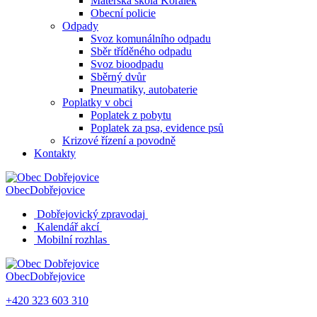
Mateřská škola Korálek
Obecní policie
Odpady
Svoz komunálního odpadu
Sběr tříděného odpadu
Svoz bioodpadu
Sběrný dvůr
Pneumatiky, autobaterie
Poplatky v obci
Poplatek z pobytu
Poplatek za psa, evidence psů
Krizové řízení a povodně
Kontakty
Obec
Dobřejovice
Dobřejovický zpravodaj
Kalendář akcí
Mobilní rozhlas
Obec
Dobřejovice
+420 323 603 310