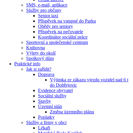
SMS, e-mail, aplikace
Služby pro občany
Senior taxi
Příspěvek na vstupné do Parku
Obědy pro seniory
Příspěvek na pečovatele
Koordinátor sociální práce
Sportovní a společenské centrum
Knihovna
Výlety do okolí
Spolkový dům
Praktické info
Jak si zařídit?
Doprava
Výjimka ze zákazu vjezdu vozidel nad 6 t
do Dobřejovic
Evidence obyvatel
Sociální služby
Stavby
Územní plán
Změna územního plánu
Poplatky
Služby a firmy v obci
Lékaři