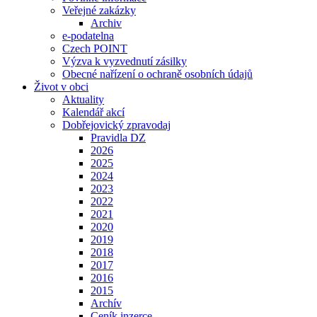
Veřejné zakázky
Archiv
e-podatelna
Czech POINT
Výzva k vyzvednutí zásilky
Obecné nařízení o ochraně osobních údajů
Život v obci
Aktuality
Kalendář akcí
Dobřejovický zpravodaj
Pravidla DZ
2026
2025
2024
2023
2022
2021
2020
2019
2018
2017
2016
2015
Archív
Ceník inzerce