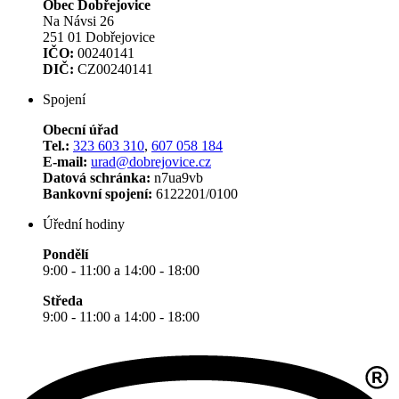
Obec Dobřejovice
Na Návsi 26
251 01 Dobřejovice
IČO:
00240141
DIČ:
CZ00240141
Spojení
Obecní úřad
Tel.:
323 603 310
,
607 058 184
E-mail:
urad@dobrejovice.cz
Datová schránka:
n7ua9vb
Bankovní spojení:
6122201/0100
Úřední hodiny
Pondělí
9:00 - 11:00 a 14:00 - 18:00
Středa
9:00 - 11:00 a 14:00 - 18:00