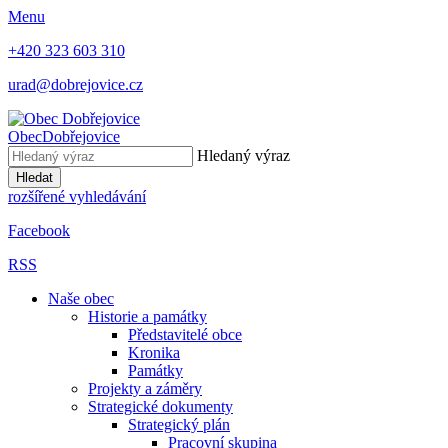
Menu
+420 323 603 310
urad@dobrejovice.cz
Obec
Dobřejovice
Hledaný výraz
Hledat
rozšířené vyhledávání
Facebook
RSS
Naše obec
Historie a památky
Představitelé obce
Kronika
Památky
Projekty a záměry
Strategické dokumenty
Strategický plán
Pracovní skupina