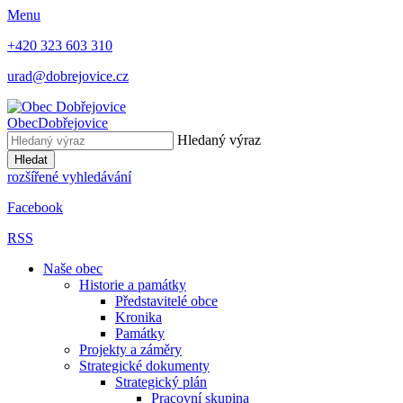
Menu
+420 323 603 310
urad@dobrejovice.cz
Obec
Dobřejovice
Hledaný výraz
Hledat
rozšířené vyhledávání
Facebook
RSS
Naše obec
Historie a památky
Představitelé obce
Kronika
Památky
Projekty a záměry
Strategické dokumenty
Strategický plán
Pracovní skupina