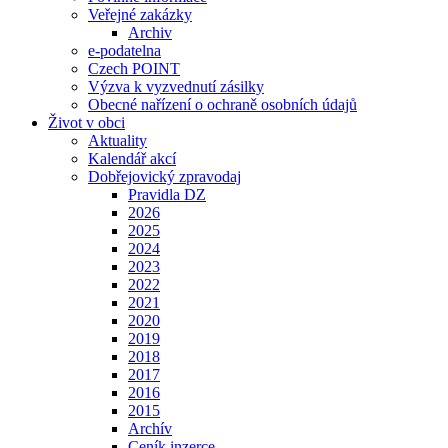
Veřejné zakázky
Archiv
e-podatelna
Czech POINT
Výzva k vyzvednutí zásilky
Obecné nařízení o ochraně osobních údajů
Život v obci
Aktuality
Kalendář akcí
Dobřejovický zpravodaj
Pravidla DZ
2026
2025
2024
2023
2022
2021
2020
2019
2018
2017
2016
2015
Archív
Ceník inzerce