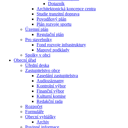
Dotazník
Architektonická koncepce centra
Studie tranzitní doprava
Povodňový plán
Plán rozvoje sportu
Územní plán
Regulační plán
Pro stavebníky
Fond rozvoje infrastruktury
Mapové podklady
Spolky v obci
Obecní úřad
Úřední deska
Zastupitelstvo obce
Zasedání zastupitelstva
Audiozáznamy
Kontrolní výbor
Finanční výbor
Kulturní komise
Redakční rada
Rozpočet
Formuláře
Obecní vyhlášky
Archiv
Povinné informace