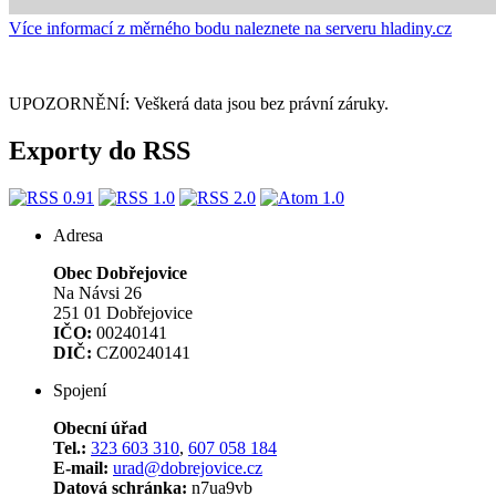
Více informací z měrného bodu naleznete na serveru hladiny.cz
UPOZORNĚNÍ: Veškerá data jsou bez právní záruky.
Exporty do RSS
Adresa
Obec Dobřejovice
Na Návsi 26
251 01 Dobřejovice
IČO:
00240141
DIČ:
CZ00240141
Spojení
Obecní úřad
Tel.:
323 603 310
,
607 058 184
E-mail:
urad@dobrejovice.cz
Datová schránka:
n7ua9vb