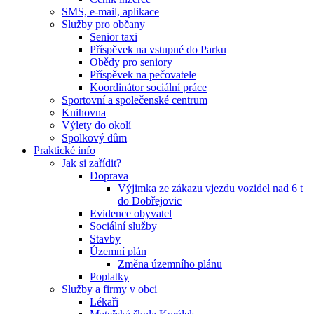
SMS, e-mail, aplikace
Služby pro občany
Senior taxi
Příspěvek na vstupné do Parku
Obědy pro seniory
Příspěvek na pečovatele
Koordinátor sociální práce
Sportovní a společenské centrum
Knihovna
Výlety do okolí
Spolkový dům
Praktické info
Jak si zařídit?
Doprava
Výjimka ze zákazu vjezdu vozidel nad 6 t
do Dobřejovic
Evidence obyvatel
Sociální služby
Stavby
Územní plán
Změna územního plánu
Poplatky
Služby a firmy v obci
Lékaři