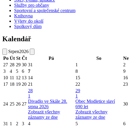
Služby pro občany
Sportovní a společenské centrum
Knihovna
Výlety do okolí
Spolkový dům
Kalendář
Srpen
2026
Po
Út
St
Čt
Pá
So
Ne
27
28
29
30
31
1
2
3
4
5
6
7
8
9
10
11
12
13
14
15
16
17
18
19
20
21
22
23
28
29
1
1
Divadlo ve Skále 28.
Obec Modletice slaví
24
25
26
27
30
srpna 2026
690 let
Zobrazit všechny
Zobrazit všechny
záznamy ze dne
záznamy ze dne
31
1
2
3
4
5
6