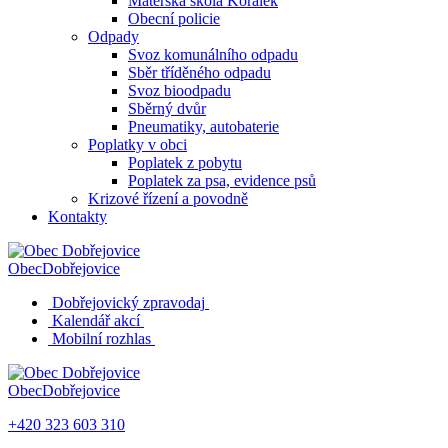
Mateřská škola Korálek
Obecní policie
Odpady
Svoz komunálního odpadu
Sběr tříděného odpadu
Svoz bioodpadu
Sběrný dvůr
Pneumatiky, autobaterie
Poplatky v obci
Poplatek z pobytu
Poplatek za psa, evidence psů
Krizové řízení a povodně
Kontakty
Obec
Dobřejovice
Dobřejovický zpravodaj
Kalendář akcí
Mobilní rozhlas
Obec
Dobřejovice
+420 323 603 310