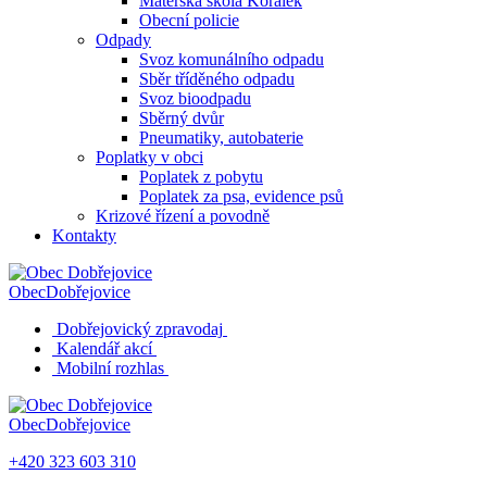
Mateřská škola Korálek
Obecní policie
Odpady
Svoz komunálního odpadu
Sběr tříděného odpadu
Svoz bioodpadu
Sběrný dvůr
Pneumatiky, autobaterie
Poplatky v obci
Poplatek z pobytu
Poplatek za psa, evidence psů
Krizové řízení a povodně
Kontakty
Obec
Dobřejovice
Dobřejovický zpravodaj
Kalendář akcí
Mobilní rozhlas
Obec
Dobřejovice
+420 323 603 310