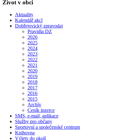
Život v obci
Aktuality
Kalendář akcí
Dobřejovický zpravodaj
Pravidla DZ
2026
2025
2024
2023
2022
2021
2020
2019
2018
2017
2016
2015
Archív
Ceník inzerce
SMS, e-mail, aplikace
Služby pro občany
Sportovní a společenské centrum
Knihovna
Výlety do okolí