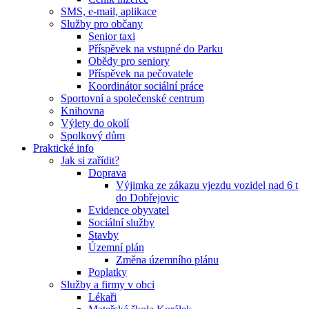
SMS, e-mail, aplikace
Služby pro občany
Senior taxi
Příspěvek na vstupné do Parku
Obědy pro seniory
Příspěvek na pečovatele
Koordinátor sociální práce
Sportovní a společenské centrum
Knihovna
Výlety do okolí
Spolkový dům
Praktické info
Jak si zařídit?
Doprava
Výjimka ze zákazu vjezdu vozidel nad 6 t
do Dobřejovic
Evidence obyvatel
Sociální služby
Stavby
Územní plán
Změna územního plánu
Poplatky
Služby a firmy v obci
Lékaři