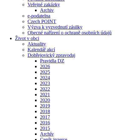
Veřejné zakázky
Archiv
e-podatelna
Czech POINT
Výzva k vyzvednutí zásilky
Obecné nařízení o ochraně osobních údajů
Život v obci
Aktuality
Kalendář akcí
Dobřejovický zpravodaj
Pravidla DZ
2026
2025
2024
2023
2022
2021
2020
2019
2018
2017
2016
2015
Archív
Ceník inzerce