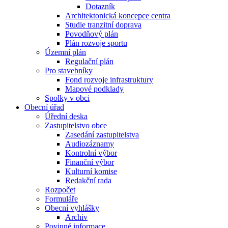
Dotazník
Architektonická koncepce centra
Studie tranzitní doprava
Povodňový plán
Plán rozvoje sportu
Územní plán
Regulační plán
Pro stavebníky
Fond rozvoje infrastruktury
Mapové podklady
Spolky v obci
Obecní úřad
Úřední deska
Zastupitelstvo obce
Zasedání zastupitelstva
Audiozáznamy
Kontrolní výbor
Finanční výbor
Kulturní komise
Redakční rada
Rozpočet
Formuláře
Obecní vyhlášky
Archiv
Povinné informace