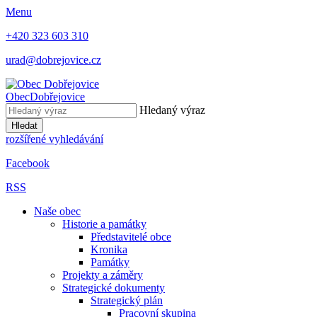
Menu
+420 323 603 310
urad@dobrejovice.cz
Obec
Dobřejovice
Hledaný výraz
Hledat
rozšířené vyhledávání
Facebook
RSS
Naše obec
Historie a památky
Představitelé obce
Kronika
Památky
Projekty a záměry
Strategické dokumenty
Strategický plán
Pracovní skupina