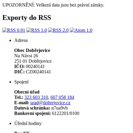
UPOZORNĚNÍ: Veškerá data jsou bez právní záruky.
Exporty do RSS
Adresa
Obec Dobřejovice
Na Návsi 26
251 01 Dobřejovice
IČO:
00240141
DIČ:
CZ00240141
Spojení
Obecní úřad
Tel.:
323 603 310
,
607 058 184
E-mail:
urad@dobrejovice.cz
Datová schránka:
n7ua9vb
Bankovní spojení:
6122201/0100
Úřední hodiny