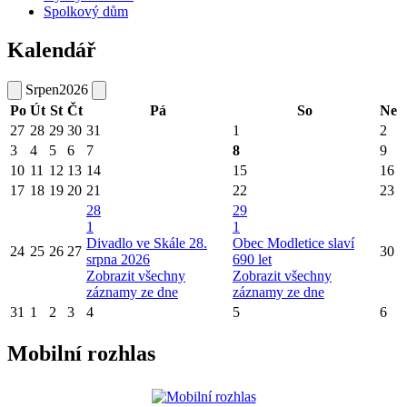
Spolkový dům
Kalendář
Srpen
2026
Po
Út
St
Čt
Pá
So
Ne
27
28
29
30
31
1
2
3
4
5
6
7
8
9
10
11
12
13
14
15
16
17
18
19
20
21
22
23
28
29
1
1
Divadlo ve Skále 28.
Obec Modletice slaví
24
25
26
27
30
srpna 2026
690 let
Zobrazit všechny
Zobrazit všechny
záznamy ze dne
záznamy ze dne
31
1
2
3
4
5
6
Mobilní rozhlas