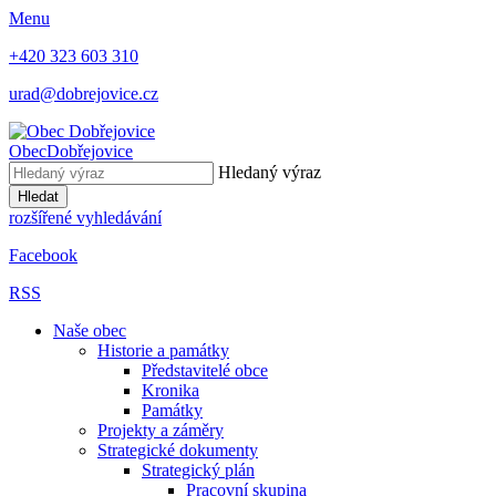
Menu
+420 323 603 310
urad@dobrejovice.cz
Obec
Dobřejovice
Hledaný výraz
Hledat
rozšířené vyhledávání
Facebook
RSS
Naše obec
Historie a památky
Představitelé obce
Kronika
Památky
Projekty a záměry
Strategické dokumenty
Strategický plán
Pracovní skupina