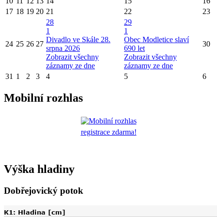
10
11
12
13
14
15
16
17
18
19
20
21
22
23
28
29
1
1
Divadlo ve Skále 28.
Obec Modletice slaví
24
25
26
27
30
srpna 2026
690 let
Zobrazit všechny
Zobrazit všechny
záznamy ze dne
záznamy ze dne
31
1
2
3
4
5
6
Mobilní rozhlas
registrace zdarma!
Výška hladiny
Dobřejovický potok