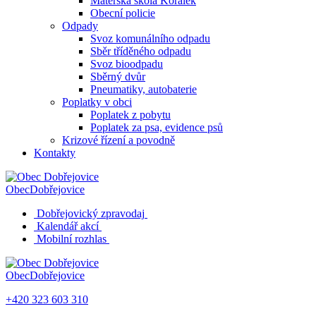
Mateřská škola Korálek
Obecní policie
Odpady
Svoz komunálního odpadu
Sběr tříděného odpadu
Svoz bioodpadu
Sběrný dvůr
Pneumatiky, autobaterie
Poplatky v obci
Poplatek z pobytu
Poplatek za psa, evidence psů
Krizové řízení a povodně
Kontakty
Obec
Dobřejovice
Dobřejovický zpravodaj
Kalendář akcí
Mobilní rozhlas
Obec
Dobřejovice
+420 323 603 310