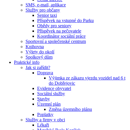
SMS, e-mail, aplikace
Služby pro občany
Senior taxi
Příspěvek na vstupné do Parku
Obědy pro seniory
Příspěvek na pečovatele
Koordinátor sociální práce
Sportovní a společenské centrum
Knihovna
Výlety do okolí
Spolkový dům
Praktické info
Jak si zařídit?
Doprava
Výjimka ze zákazu vjezdu vozidel nad 6 t
do Dobřejovic
Evidence obyvatel
Sociální služby
Stavby
Územní plán
Změna územního plánu
Poplatky
Služby a firmy v obci
Lékaři