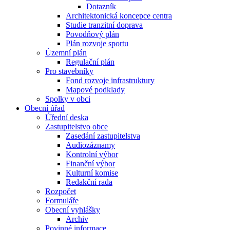
Dotazník
Architektonická koncepce centra
Studie tranzitní doprava
Povodňový plán
Plán rozvoje sportu
Územní plán
Regulační plán
Pro stavebníky
Fond rozvoje infrastruktury
Mapové podklady
Spolky v obci
Obecní úřad
Úřední deska
Zastupitelstvo obce
Zasedání zastupitelstva
Audiozáznamy
Kontrolní výbor
Finanční výbor
Kulturní komise
Redakční rada
Rozpočet
Formuláře
Obecní vyhlášky
Archiv
Povinné informace