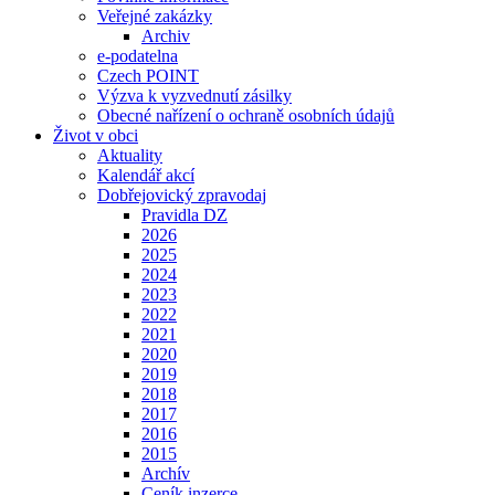
Veřejné zakázky
Archiv
e-podatelna
Czech POINT
Výzva k vyzvednutí zásilky
Obecné nařízení o ochraně osobních údajů
Život v obci
Aktuality
Kalendář akcí
Dobřejovický zpravodaj
Pravidla DZ
2026
2025
2024
2023
2022
2021
2020
2019
2018
2017
2016
2015
Archív
Ceník inzerce