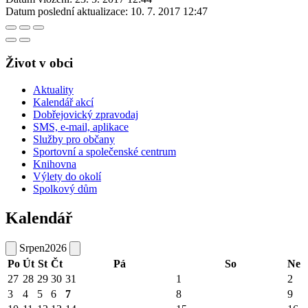
Datum poslední aktualizace:
10. 7. 2017 12:47
Život v obci
Aktuality
Kalendář akcí
Dobřejovický zpravodaj
SMS, e-mail, aplikace
Služby pro občany
Sportovní a společenské centrum
Knihovna
Výlety do okolí
Spolkový dům
Kalendář
Srpen
2026
Po
Út
St
Čt
Pá
So
Ne
27
28
29
30
31
1
2
3
4
5
6
7
8
9