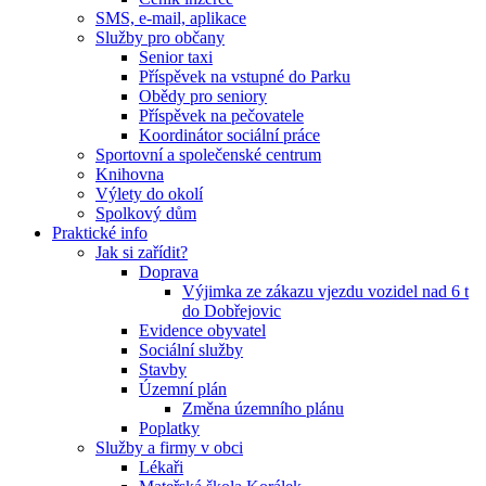
SMS, e-mail, aplikace
Služby pro občany
Senior taxi
Příspěvek na vstupné do Parku
Obědy pro seniory
Příspěvek na pečovatele
Koordinátor sociální práce
Sportovní a společenské centrum
Knihovna
Výlety do okolí
Spolkový dům
Praktické info
Jak si zařídit?
Doprava
Výjimka ze zákazu vjezdu vozidel nad 6 t
do Dobřejovic
Evidence obyvatel
Sociální služby
Stavby
Územní plán
Změna územního plánu
Poplatky
Služby a firmy v obci
Lékaři