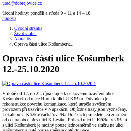
urad@dobrejovice.cz
úřední hodiny: pondělí a středa 9 – 11 a 14 – 18
nahoru
Úvodní stránka
Život v obci
Aktuality
Oprava části ulice Košumberk...
Oprava části ulice Košumberk
12.-25.10.2020
V době od 12. do 25. října dojde k celkovému uzavření ulice
Košumberk od ulice Horní k ulici U Křížku. Důvodem je
rekonstrukce povrchu komunikace, která utrpěla zvýšeným
provozem při uzavírce v Nupakách. Objízdné trasy jsou vyznačeny.
Lokalitou U Křížku/Vačkářova/Na Draškách projedete jen ze směru
od centra obce přes ulici K Lesíku. Průjezd ulicí U Křížku v křížení
s ulicí Košumberk je možný pouze jednosměrně ve směru na ulici
Košumberk a poté pouze směrem dolů do obce.