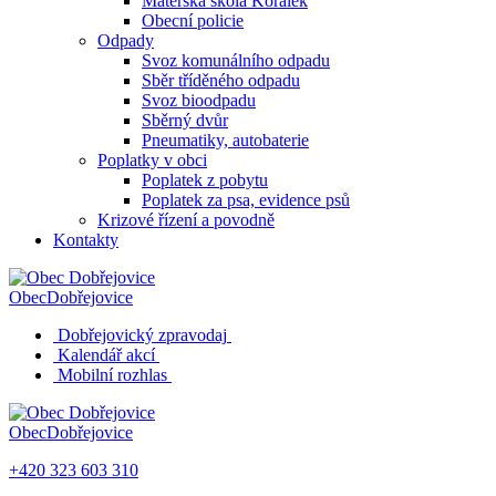
Mateřská škola Korálek
Obecní policie
Odpady
Svoz komunálního odpadu
Sběr tříděného odpadu
Svoz bioodpadu
Sběrný dvůr
Pneumatiky, autobaterie
Poplatky v obci
Poplatek z pobytu
Poplatek za psa, evidence psů
Krizové řízení a povodně
Kontakty
Obec
Dobřejovice
Dobřejovický zpravodaj
Kalendář akcí
Mobilní rozhlas
Obec
Dobřejovice
+420 323 603 310