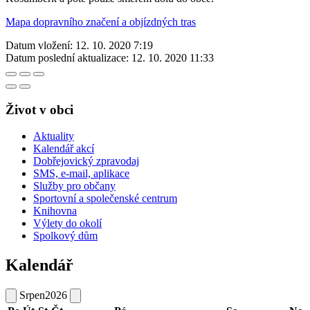
Mapa dopravního značení a objízdných tras
Datum vložení:
12. 10. 2020 7:19
Datum poslední aktualizace:
12. 10. 2020 11:33
Život v obci
Aktuality
Kalendář akcí
Dobřejovický zpravodaj
SMS, e-mail, aplikace
Služby pro občany
Sportovní a společenské centrum
Knihovna
Výlety do okolí
Spolkový dům
Kalendář
Srpen
2026