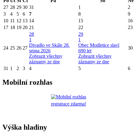
Po
Út
St
Čt
Pá
So
Ne
27
28
29
30
31
1
2
3
4
5
6
7
8
9
10
11
12
13
14
15
16
17
18
19
20
21
22
23
28
29
1
1
Divadlo ve Skále 28.
Obec Modletice slaví
24
25
26
27
30
srpna 2026
690 let
Zobrazit všechny
Zobrazit všechny
záznamy ze dne
záznamy ze dne
31
1
2
3
4
5
6
Mobilní rozhlas
registrace zdarma!
Výška hladiny