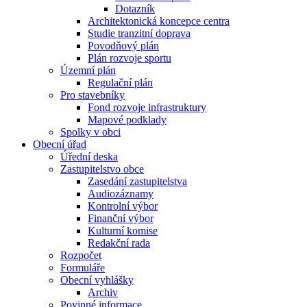
Dotazník
Architektonická koncepce centra
Studie tranzitní doprava
Povodňový plán
Plán rozvoje sportu
Územní plán
Regulační plán
Pro stavebníky
Fond rozvoje infrastruktury
Mapové podklady
Spolky v obci
Obecní úřad
Úřední deska
Zastupitelstvo obce
Zasedání zastupitelstva
Audiozáznamy
Kontrolní výbor
Finanční výbor
Kulturní komise
Redakční rada
Rozpočet
Formuláře
Obecní vyhlášky
Archiv
Povinné informace