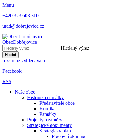
Menu
+420 323 603 310
urad@dobrejovice.cz
Obec
Dobřejovice
Hledaný výraz
Hledat
rozšířené vyhledávání
Facebook
RSS
Naše obec
Historie a památky
Představitelé obce
Kronika
Památky
Projekty a záměry
Strategické dokumenty
Strategický plán
Pracovní skupina