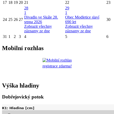
17
18
19
20
21
22
23
28
29
1
1
Divadlo ve Skále 28.
Obec Modletice slaví
24
25
26
27
30
srpna 2026
690 let
Zobrazit všechny
Zobrazit všechny
záznamy ze dne
záznamy ze dne
31
1
2
3
4
5
6
Mobilní rozhlas
registrace zdarma!
Výška hladiny
Dobřejovický potok