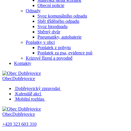
Mateřská škola Korálek
Obecní policie
Odpady
Svoz komunálního odpadu
Sběr tříděného odpadu
Svoz bioodpadu
Sběrný dvůr
Pneumatiky, autobaterie
Poplatky v obci
Poplatek z pobytu
Poplatek za psa, evidence psů
Krizové řízení a povodně
Kontakty
Obec
Dobřejovice
Dobřejovický zpravodaj
Kalendář akcí
Mobilní rozhlas
Obec
Dobřejovice
+420 323 603 310