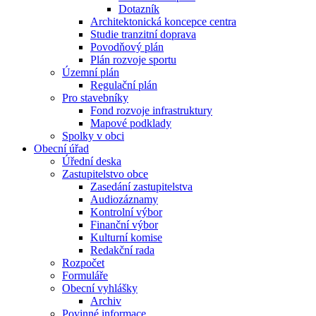
Dotazník
Architektonická koncepce centra
Studie tranzitní doprava
Povodňový plán
Plán rozvoje sportu
Územní plán
Regulační plán
Pro stavebníky
Fond rozvoje infrastruktury
Mapové podklady
Spolky v obci
Obecní úřad
Úřední deska
Zastupitelstvo obce
Zasedání zastupitelstva
Audiozáznamy
Kontrolní výbor
Finanční výbor
Kulturní komise
Redakční rada
Rozpočet
Formuláře
Obecní vyhlášky
Archiv
Povinné informace