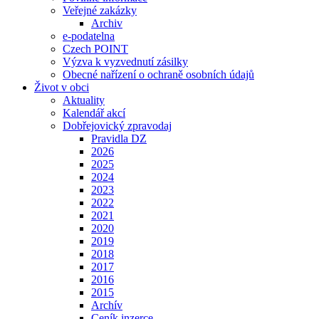
Veřejné zakázky
Archiv
e-podatelna
Czech POINT
Výzva k vyzvednutí zásilky
Obecné nařízení o ochraně osobních údajů
Život v obci
Aktuality
Kalendář akcí
Dobřejovický zpravodaj
Pravidla DZ
2026
2025
2024
2023
2022
2021
2020
2019
2018
2017
2016
2015
Archív
Ceník inzerce