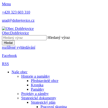
Menu
+420 323 603 310
urad@dobrejovice.cz
Obec
Dobřejovice
Hledaný výraz
Hledat
rozšířené vyhledávání
Facebook
RSS
Naše obec
Historie a památky
Představitelé obce
Kronika
Památky
Projekty a záměry
Strategické dokumenty
Strategický plán
Pracovní skupina