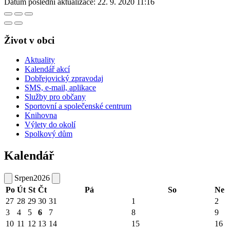
Datum poslední aktualizace:
22. 9. 2020 11:16
Život v obci
Aktuality
Kalendář akcí
Dobřejovický zpravodaj
SMS, e-mail, aplikace
Služby pro občany
Sportovní a společenské centrum
Knihovna
Výlety do okolí
Spolkový dům
Kalendář
Srpen
2026
Po
Út
St
Čt
Pá
So
Ne
27
28
29
30
31
1
2
3
4
5
6
7
8
9
10
11
12
13
14
15
16