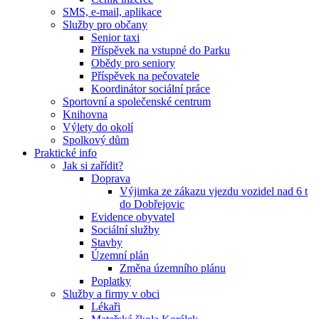
SMS, e-mail, aplikace
Služby pro občany
Senior taxi
Příspěvek na vstupné do Parku
Obědy pro seniory
Příspěvek na pečovatele
Koordinátor sociální práce
Sportovní a společenské centrum
Knihovna
Výlety do okolí
Spolkový dům
Praktické info
Jak si zařídit?
Doprava
Výjimka ze zákazu vjezdu vozidel nad 6 t
do Dobřejovic
Evidence obyvatel
Sociální služby
Stavby
Územní plán
Změna územního plánu
Poplatky
Služby a firmy v obci
Lékaři