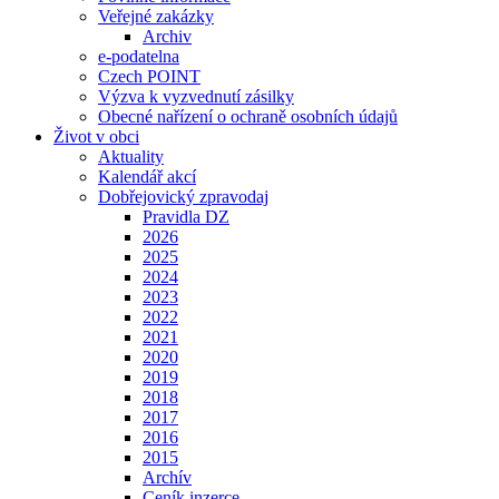
Veřejné zakázky
Archiv
e-podatelna
Czech POINT
Výzva k vyzvednutí zásilky
Obecné nařízení o ochraně osobních údajů
Život v obci
Aktuality
Kalendář akcí
Dobřejovický zpravodaj
Pravidla DZ
2026
2025
2024
2023
2022
2021
2020
2019
2018
2017
2016
2015
Archív
Ceník inzerce