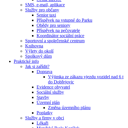
SMS, e-mail, aplikace
Služby pro občany
Senior taxi
Příspěvek na vstupné do Parku
Obědy pro seniory
Příspěvek na pečovatele
Koordinátor sociální práce
Sportovní a společenské centrum
Knihovna
Výlety do okolí
Spolkový dům
Praktické info
Jak si zařídit?
Doprava
Výjimka ze zákazu vjezdu vozidel nad 6 t
do Dobřejovic
Evidence obyvatel
Sociální služby
Stavby
Územní plán
Změna územního plánu
Poplatky
Služby a firmy v obci
Lékaři