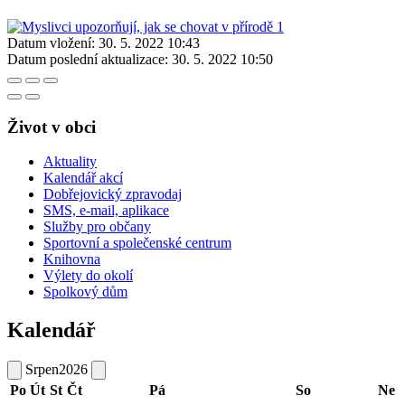
Datum vložení:
30. 5. 2022 10:43
Datum poslední aktualizace:
30. 5. 2022 10:50
Život v obci
Aktuality
Kalendář akcí
Dobřejovický zpravodaj
SMS, e-mail, aplikace
Služby pro občany
Sportovní a společenské centrum
Knihovna
Výlety do okolí
Spolkový dům
Kalendář
Srpen
2026
Po
Út
St
Čt
Pá
So
Ne