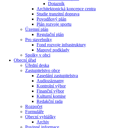
Dotazník
Architektonická koncepce centra
Studie tranzitní doprava
Povodňový plán
Plán rozvoje sportu
Územní plán
Regulační plán
Pro stavebníky
Fond rozvoje infrastruktury
Mapové podklady
Spolky v obci
Obecní úřad
Úřední deska
Zastupitelstvo obce
Zasedání zastupitelstva
Audiozáznamy
Kontrolní výbor
Finanční výbor
Kulturní komise
Redakční rada
Rozpočet
Formuláře
Obecní vyhlášky
Archiv
Povinné informace