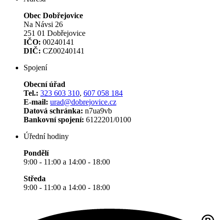
Obec Dobřejovice
Na Návsi 26
251 01 Dobřejovice
IČO:
00240141
DIČ:
CZ00240141
Spojení
Obecní úřad
Tel.:
323 603 310
,
607 058 184
E-mail:
urad@dobrejovice.cz
Datová schránka:
n7ua9vb
Bankovní spojení:
6122201/0100
Úřední hodiny
Pondělí
9:00 - 11:00 a 14:00 - 18:00
Středa
9:00 - 11:00 a 14:00 - 18:00