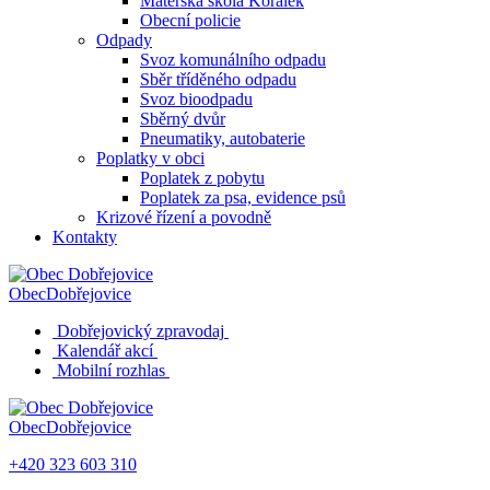
Mateřská škola Korálek
Obecní policie
Odpady
Svoz komunálního odpadu
Sběr tříděného odpadu
Svoz bioodpadu
Sběrný dvůr
Pneumatiky, autobaterie
Poplatky v obci
Poplatek z pobytu
Poplatek za psa, evidence psů
Krizové řízení a povodně
Kontakty
Obec
Dobřejovice
Dobřejovický zpravodaj
Kalendář akcí
Mobilní rozhlas
Obec
Dobřejovice
+420 323 603 310