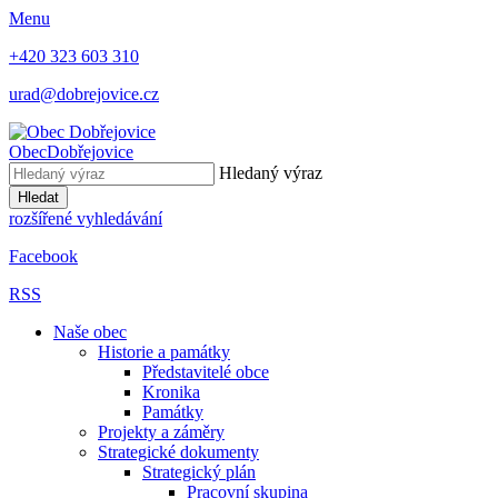
Menu
+420 323 603 310
urad@dobrejovice.cz
Obec
Dobřejovice
Hledaný výraz
Hledat
rozšířené vyhledávání
Facebook
RSS
Naše obec
Historie a památky
Představitelé obce
Kronika
Památky
Projekty a záměry
Strategické dokumenty
Strategický plán
Pracovní skupina