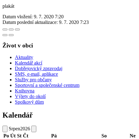
plakát
Datum vložení:
9. 7. 2020 7:20
Datum poslední aktualizace:
9. 7. 2020 7:23
Život v obci
Aktuality
Kalendář akcí
Dobřejovický zpravodaj
SMS, e-mail, aplikace
Služby pro občany
Sportovní a společenské centrum
Knihovna
Výlety do okolí
Spolkový dům
Kalendář
Srpen
2026
Po
Út
St
Čt
Pá
So
Ne