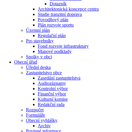
Dotazník
Architektonická koncepce centra
Studie tranzitní doprava
Povodňový plán
Plán rozvoje sportu
Územní plán
Regulační plán
Pro stavebníky
Fond rozvoje infrastruktury
Mapové podklady
Spolky v obci
Obecní úřad
Úřední deska
Zastupitelstvo obce
Zasedání zastupitelstva
Audiozáznamy
Kontrolní výbor
Finanční výbor
Kulturní komise
Redakční rada
Rozpočet
Formuláře
Obecní vyhlášky
Archiv
Povinné informace