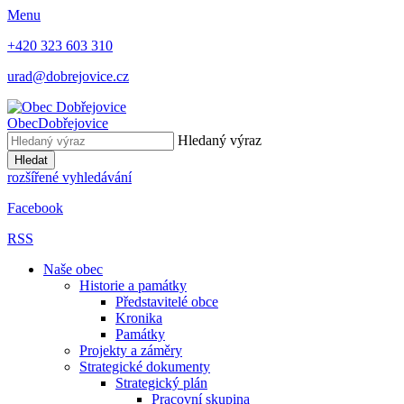
Menu
+420 323 603 310
urad@dobrejovice.cz
Obec
Dobřejovice
Hledaný výraz
Hledat
rozšířené vyhledávání
Facebook
RSS
Naše obec
Historie a památky
Představitelé obce
Kronika
Památky
Projekty a záměry
Strategické dokumenty
Strategický plán
Pracovní skupina