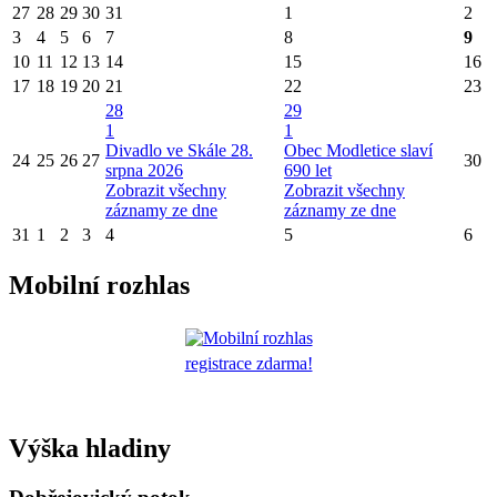
27
28
29
30
31
1
2
3
4
5
6
7
8
9
10
11
12
13
14
15
16
17
18
19
20
21
22
23
28
29
1
1
Divadlo ve Skále 28.
Obec Modletice slaví
24
25
26
27
30
srpna 2026
690 let
Zobrazit všechny
Zobrazit všechny
záznamy ze dne
záznamy ze dne
31
1
2
3
4
5
6
Mobilní rozhlas
registrace zdarma!
Výška hladiny