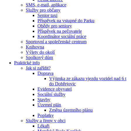
SMS, e-mail, aplikace
Služby pro občany
Senior taxi
Příspěvek na vstupné do Parku
Obědy pro seniory
Příspěvek na pečovatele
Koordinátor sociální práce
Sportovní a společenské centrum
Knihovna
Výlety do okolí
Spolkový dům
Praktické info
Jak si zařídit?
Doprava
Výjimka ze zákazu vjezdu vozidel nad 6 t
do Dobřejovic
Evidence obyvatel
Sociální služby
Stavby
Územní plán
Změna územního plánu
Poplatky
Služby a firmy v obci
Lékaři