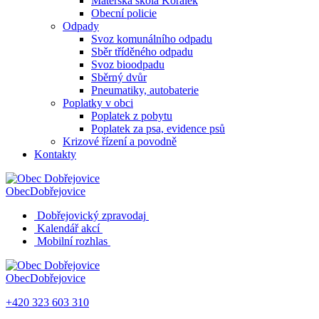
Mateřská škola Korálek
Obecní policie
Odpady
Svoz komunálního odpadu
Sběr tříděného odpadu
Svoz bioodpadu
Sběrný dvůr
Pneumatiky, autobaterie
Poplatky v obci
Poplatek z pobytu
Poplatek za psa, evidence psů
Krizové řízení a povodně
Kontakty
Obec
Dobřejovice
Dobřejovický zpravodaj
Kalendář akcí
Mobilní rozhlas
Obec
Dobřejovice
+420 323 603 310