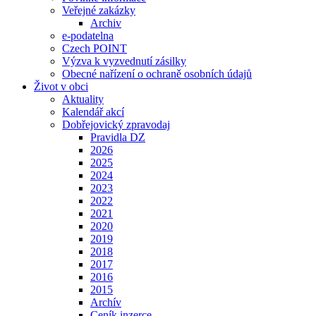
Veřejné zakázky
Archiv
e-podatelna
Czech POINT
Výzva k vyzvednutí zásilky
Obecné nařízení o ochraně osobních údajů
Život v obci
Aktuality
Kalendář akcí
Dobřejovický zpravodaj
Pravidla DZ
2026
2025
2024
2023
2022
2021
2020
2019
2018
2017
2016
2015
Archív
Ceník inzerce