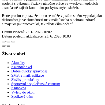
spojená s výkonem fyzicky náročné práce ve vysokých teplotách
a současně zajistit kontinuitu poskytovaných služeb.
Berte prosím v potaz, že to, co se může v jistém směru vypadat jako
diskomfort je ve skutečnosti maximální snaha o ochranu zdraví
a majetku jak pracovníků, tak především občanů.
Datum vložení:
23. 6. 2026 10:02
Datum poslední aktualizace:
23. 6. 2026 10:03
Život v obci
Aktuality
Kalendář akcí
Dobřejovický zpravodaj
SMS, e-mail, aplikace
Služby pro občany
Sportovní a společenské centrum
Knihovna
Výlety do okolí
Spolkový dům