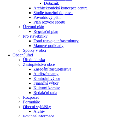
Dotazník
Architektonická koncepce centra
Studie tranzitní doprava
Povodňový plán
Plán rozvoje sportu
Územní plán
Regulační plán
Pro stavebníky
Fond rozvoje infrastruktury
Mapové podklady
Spolky v obci
Obecní úřad
Úřední deska
Zastupitelstvo obce
Zasedání zastupitelstva
Audiozáznamy
Kontrolní výbor
Finanční výbor
Kulturní komise
Redakční rada
Rozpočet
Formuláře
Obecní vyhlášky
Archiv
Povinné informace