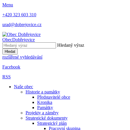
Menu
+420 323 603 310
urad@dobrejovice.cz
Obec
Dobřejovice
Hledaný výraz
Hledat
rozšířené vyhledávání
Facebook
RSS
Naše obec
Historie a památky
Představitelé obce
Kronika
Památky
Projekty a záměry
Strategické dokumenty
Strategický plán
Pracovní skupina