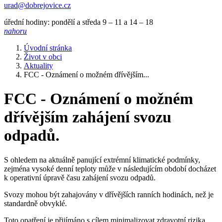
urad@dobrejovice.cz
úřední hodiny: pondělí a středa 9 – 11 a 14 – 18
nahoru
Úvodní stránka
Život v obci
Aktuality
FCC - Oznámení o možném dřívějším...
FCC - Oznámení o možném
dřívějším zahájení svozu
odpadů.
S ohledem na aktuálně panující extrémní klimatické podmínky,
zejména vysoké denní teploty může v následujícím období docházet
k operativní úpravě času zahájení svozu odpadů.
Svozy mohou být zahajovány v dřívějších ranních hodinách, než je
standardně obvyklé.
Toto opatření je přijímáno s cílem minimalizovat zdravotní rizika