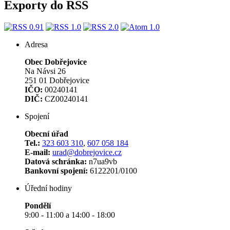
Exporty do RSS
Adresa
Obec Dobřejovice
Na Návsi 26
251 01 Dobřejovice
IČO:
00240141
DIČ:
CZ00240141
Spojení
Obecní úřad
Tel.:
323 603 310
,
607 058 184
E-mail:
urad@dobrejovice.cz
Datová schránka:
n7ua9vb
Bankovní spojení:
6122201/0100
Úřední hodiny
Pondělí
9:00 - 11:00 a 14:00 - 18:00