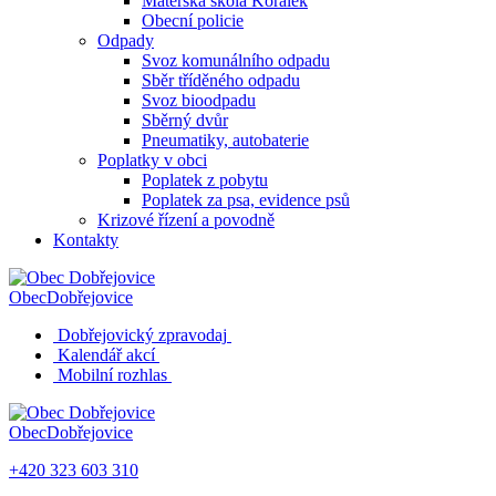
Mateřská škola Korálek
Obecní policie
Odpady
Svoz komunálního odpadu
Sběr tříděného odpadu
Svoz bioodpadu
Sběrný dvůr
Pneumatiky, autobaterie
Poplatky v obci
Poplatek z pobytu
Poplatek za psa, evidence psů
Krizové řízení a povodně
Kontakty
Obec
Dobřejovice
Dobřejovický zpravodaj
Kalendář akcí
Mobilní rozhlas
Obec
Dobřejovice
+420 323 603 310