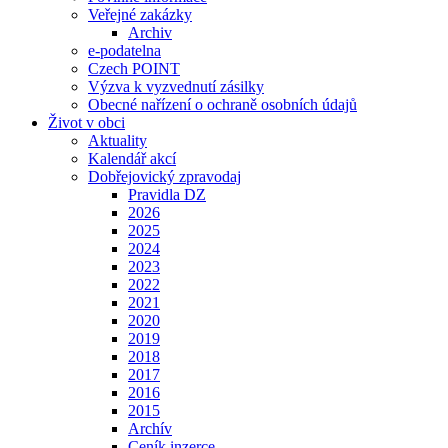
Veřejné zakázky
Archiv
e-podatelna
Czech POINT
Výzva k vyzvednutí zásilky
Obecné nařízení o ochraně osobních údajů
Život v obci
Aktuality
Kalendář akcí
Dobřejovický zpravodaj
Pravidla DZ
2026
2025
2024
2023
2022
2021
2020
2019
2018
2017
2016
2015
Archív
Ceník inzerce