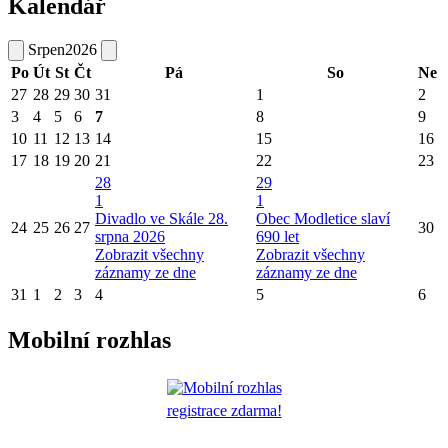
Kalendář
Srpen
2026
Po
Út
St
Čt
Pá
So
Ne
27
28
29
30
31
1
2
3
4
5
6
7
8
9
10
11
12
13
14
15
16
17
18
19
20
21
22
23
28
29
1
1
Divadlo ve Skále 28.
Obec Modletice slaví
24
25
26
27
30
srpna 2026
690 let
Zobrazit všechny
Zobrazit všechny
záznamy ze dne
záznamy ze dne
31
1
2
3
4
5
6
Mobilní rozhlas
registrace zdarma!