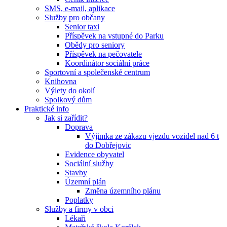
SMS, e-mail, aplikace
Služby pro občany
Senior taxi
Příspěvek na vstupné do Parku
Obědy pro seniory
Příspěvek na pečovatele
Koordinátor sociální práce
Sportovní a společenské centrum
Knihovna
Výlety do okolí
Spolkový dům
Praktické info
Jak si zařídit?
Doprava
Výjimka ze zákazu vjezdu vozidel nad 6 t
do Dobřejovic
Evidence obyvatel
Sociální služby
Stavby
Územní plán
Změna územního plánu
Poplatky
Služby a firmy v obci
Lékaři