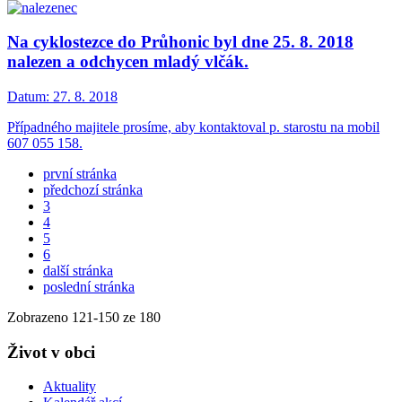
Na cyklostezce do Průhonic byl dne 25. 8. 2018
nalezen a odchycen mladý vlčák.
Datum:
27. 8. 2018
Případného majitele prosíme, aby kontaktoval p. starostu na mobil
607 055 158.
první stránka
předchozí stránka
3
4
5
6
další stránka
poslední stránka
Zobrazeno
121
-
150
ze 180
Život v obci
Aktuality