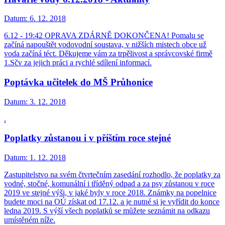
Datum:
6. 12. 2018
6.12 - 19:42 OPRAVA ZDÁRNĚ DOKONČENA! Pomalu se
začíná napouštět vodovodní soustava, v nižších mistech obce už
voda začíná téct. Děkujeme vám za trpělivost a správcovské firmě
1.Sčv za jejich práci a rychlé sdílení informací.
Poptávka učitelek do MŠ Průhonice
Datum:
3. 12. 2018
.
Poplatky zůstanou i v příštím roce stejné
Datum:
1. 12. 2018
Zastupitelstvo na svém čtvrtečním zasedání rozhodlo, že poplatky za
vodné, stočné, komunální i tříděný odpad a za psy zůstanou v roce
2019 ve stejné výši, v jaké byly v roce 2018. Známky na popelnice
budete moci na OÚ získat od 17.12. a je nutné si je vyřídit do konce
ledna 2019. S výší všech poplatků se můžete seznámit na odkazu
umístěném níže.