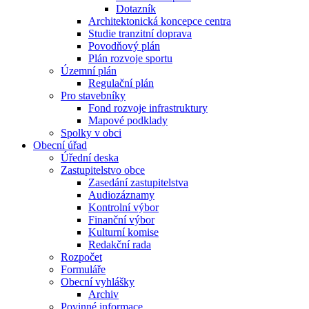
Dotazník
Architektonická koncepce centra
Studie tranzitní doprava
Povodňový plán
Plán rozvoje sportu
Územní plán
Regulační plán
Pro stavebníky
Fond rozvoje infrastruktury
Mapové podklady
Spolky v obci
Obecní úřad
Úřední deska
Zastupitelstvo obce
Zasedání zastupitelstva
Audiozáznamy
Kontrolní výbor
Finanční výbor
Kulturní komise
Redakční rada
Rozpočet
Formuláře
Obecní vyhlášky
Archiv
Povinné informace