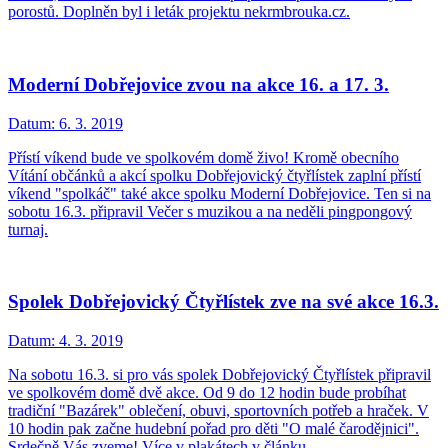
porostů. Doplněn byl i leták projektu nekrmbrouka.cz.
Moderní Dobřejovice zvou na akce 16. a 17. 3.
Datum:
6. 3. 2019
Přístí víkend bude ve spolkovém domě živo! Kromě obecního
Vítání občánků a akcí spolku Dobřejovický čtyřlístek zaplní přístí
víkend "spolkáč" také akce spolku Moderní Dobřejovice. Ten si na
sobotu 16.3. připravil Večer s muzikou a na neděli pingpongový
turnaj.
Spolek Dobřejovický Čtyřlístek zve na své akce 16.3.
Datum:
4. 3. 2019
Na sobotu 16.3. si pro vás spolek Dobřejovický Čtyřlístek připravil
ve spolkovém domě dvě akce. Od 9 do 12 hodin bude probíhat
tradiční "Bazárek" oblečení, obuvi, sportovních potřeb a hraček. V
10 hodin pak začne hudební pořad pro děti "O malé čarodějnici".
Srdečně Vás zveme! Více v plakátech v článku.