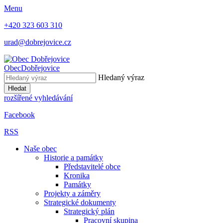
Menu
+420 323 603 310
urad@dobrejovice.cz
Obec
Dobřejovice
Hledaný výraz
Hledat
rozšířené vyhledávání
Facebook
RSS
Naše obec
Historie a památky
Představitelé obce
Kronika
Památky
Projekty a záměry
Strategické dokumenty
Strategický plán
Pracovní skupina