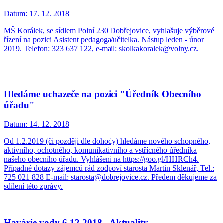
Datum:
17. 12. 2018
MŠ Korálek, se sídlem Polní 230 Dobřejovice, vyhlašuje výběrové
řízení na pozici Asistent pedagoga/učitelka. Nástup leden - únor
2019. Telefon: 323 637 122, e-mail: skolkakoralek@volny.cz.
Hledáme uchazeče na pozici "Úředník Obecního
úřadu"
Datum:
14. 12. 2018
Od 1.2.2019 (či později dle dohody) hledáme nového schopného,
aktivního, ochotného, komunikativního a vstřícného úředníka
našeho obecního úřadu. Vyhlášení na https://goo.gl/HHRCh4.
Případné dotazy zájemců rád zodpoví starosta Martin Sklenář, Tel.:
725 021 828 E-mail: starosta@dobrejovice.cz. Předem děkujeme za
sdílení této zprávy.
Havárie vody 6.12.2018 - Aktuality