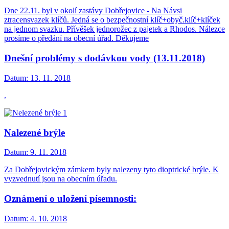
Dne 22.11. byl v okolí zastávy Dobřejovice - Na Návsi
ztracensvazek klíčů. Jedná se o bezpečnostní klíč+obyč.klíč+klíček
na jednom svazku. Přívěšek jednorožec z pajetek a Rhodos. Nálezce
prosíme o předání na obecní úřad. Děkujeme
Dnešní problémy s dodávkou vody (13.11.2018)
Datum:
13. 11. 2018
.
Nalezené brýle
Datum:
9. 11. 2018
Za Dobřejovickým zámkem byly nalezeny tyto dioptrické brýle. K
vyzvednutí jsou na obecním úřadu.
Oznámení o uložení písemnosti:
Datum:
4. 10. 2018