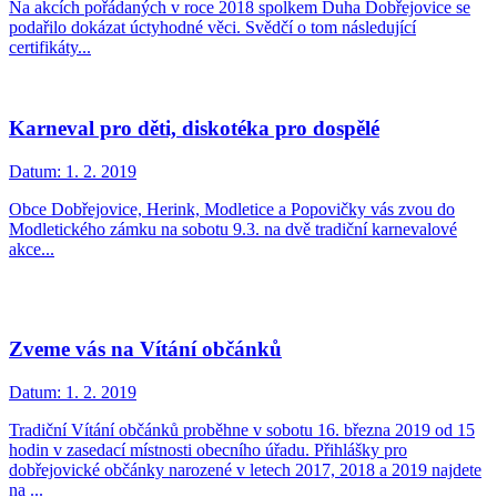
Na akcích pořádaných v roce 2018 spolkem Duha Dobřejovice se
podařilo dokázat úctyhodné věci. Svědčí o tom následující
certifikáty...
Karneval pro děti, diskotéka pro dospělé
Datum:
1. 2. 2019
Obce Dobřejovice, Herink, Modletice a Popovičky vás zvou do
Modletického zámku na sobotu 9.3. na dvě tradiční karnevalové
akce...
Zveme vás na Vítání občánků
Datum:
1. 2. 2019
Tradiční Vítání občánků proběhne v sobotu 16. března 2019 od 15
hodin v zasedací místnosti obecního úřadu. Přihlášky pro
dobřejovické občánky narozené v letech 2017, 2018 a 2019 najdete
na ...