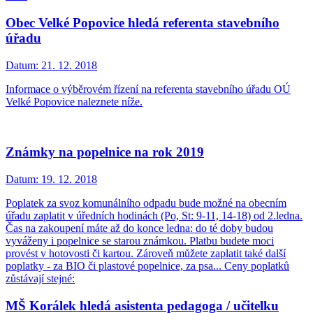
Obec Velké Popovice hledá referenta stavebního
úřadu
Datum:
21. 12. 2018
Informace o výběrovém řízení na referenta stavebního úřadu OÚ
Velké Popovice naleznete níže.
Známky na popelnice na rok 2019
Datum:
19. 12. 2018
Poplatek za svoz komunálního odpadu bude možné na obecním
úřadu zaplatit v úředních hodinách (Po, St: 9-11, 14-18) od 2.ledna.
Čas na zakoupení máte až do konce ledna: do té doby budou
vyváženy i popelnice se starou známkou. Platbu budete moci
provést v hotovosti či kartou. Zároveň můžete zaplatit také další
poplatky - za BIO či plastové popelnice, za psa... Ceny poplatků
zůstávají stejné:
MŠ Korálek hledá asistenta pedagoga / učitelku