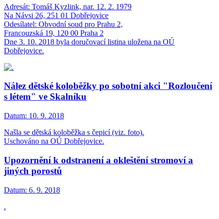
Adresát: Tomáš Kyzlink, nar. 12. 2. 1979
Na Návsi 26, 251 01 Dobřejovice
Odesílatel: Obvodní soud pro Prahu 2,
Francouzská 19, 120 00 Praha 2
Dne 3. 10. 2018 byla doručovací listina uložena na OÚ
Dobřejovice.
Nález dětské koloběžky po sobotní akci "Rozloučení
s létem" ve Skalníku
Datum:
10. 9. 2018
Našla se dětská koloběžka s čepicí (viz. foto).
Uschováno na OÚ Dobřejovice.
Upozornění k odstranení a okleštění stromoví a
jiných porostů
Datum:
6. 9. 2018
.