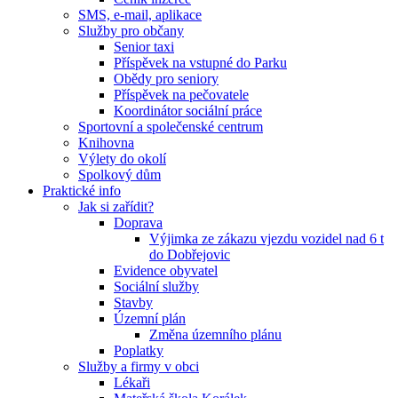
SMS, e-mail, aplikace
Služby pro občany
Senior taxi
Příspěvek na vstupné do Parku
Obědy pro seniory
Příspěvek na pečovatele
Koordinátor sociální práce
Sportovní a společenské centrum
Knihovna
Výlety do okolí
Spolkový dům
Praktické info
Jak si zařídit?
Doprava
Výjimka ze zákazu vjezdu vozidel nad 6 t
do Dobřejovic
Evidence obyvatel
Sociální služby
Stavby
Územní plán
Změna územního plánu
Poplatky
Služby a firmy v obci
Lékaři