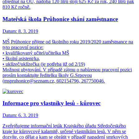
objednat na OÚ, nádoba 120 litrů stojí 625 Kč za rok, 240 litrů pak
810 Kč ročně.
Mateřská škola Průhonice shání zaměstnance
Datum:
8. 3. 2019
MŠ Průhonice přijme od školního roku 2019/2020 zaměstnance na
tyto pracovní pozice:
• kvalifikovaný učitel/učitelka MŠ
• školní asistent/ka,
• uklízeč/uklízečka (je potřeba již od 2/19)
Možnost ubytování. V případě zájmu o nabízenou pracovní pozici
prosím kontaktujte ředitelku školy G.Srpovou
(mspruhonice@seznam.cz, 602154796, 267750046.
Informace pro vlastníky lesů - kůrovec
Datum:
6. 3. 2019
Zveřejňujeme informační leták Krajského úřadu Středočeského
kraje ke kůrovcové kalamitě, určené vlastníkům lesů. V něm se
dozvíte, co dělat a kam se obrátit v případě napadení smrkových