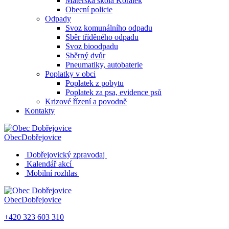
Mateřská škola Korálek
Obecní policie
Odpady
Svoz komunálního odpadu
Sběr tříděného odpadu
Svoz bioodpadu
Sběrný dvůr
Pneumatiky, autobaterie
Poplatky v obci
Poplatek z pobytu
Poplatek za psa, evidence psů
Krizové řízení a povodně
Kontakty
Obec
Dobřejovice
Dobřejovický zpravodaj
Kalendář akcí
Mobilní rozhlas
Obec
Dobřejovice
+420 323 603 310