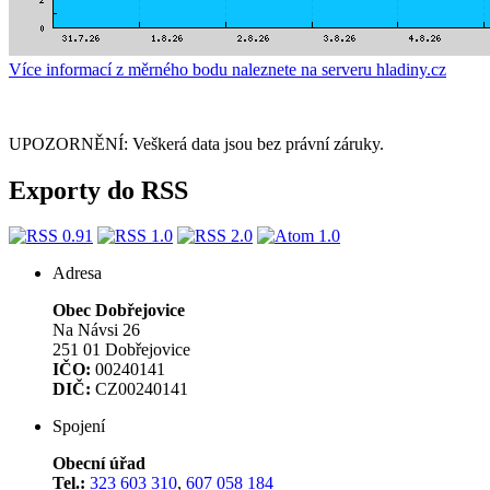
Více informací z měrného bodu naleznete na serveru hladiny.cz
UPOZORNĚNÍ: Veškerá data jsou bez právní záruky.
Exporty do RSS
Adresa
Obec Dobřejovice
Na Návsi 26
251 01 Dobřejovice
IČO:
00240141
DIČ:
CZ00240141
Spojení
Obecní úřad
Tel.:
323 603 310
,
607 058 184