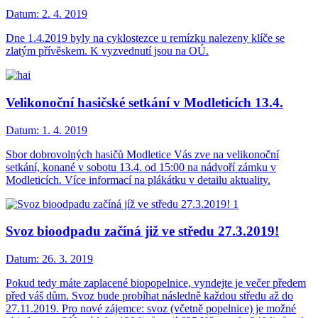
Datum:
2. 4. 2019
Dne 1.4.2019 byly na cyklostezce u remízku nalezeny klíče se
zlatým přívěskem. K vyzvednutí jsou na OÚ.
Velikonoční hasičské setkání v Modleticích 13.4.
Datum:
1. 4. 2019
Sbor dobrovolných hasičů Modletice Vás zve na velikonoční
setkání, konané v sobotu 13.4. od 15:00 na nádvoří zámku v
Modleticích. Více informací na plákátku v detailu aktuality.
Svoz bioodpadu začíná již ve středu 27.3.2019!
Datum:
26. 3. 2019
Pokud tedy máte zaplacené biopopelnice, vyndejte je večer předem
před váš dům. Svoz bude probíhat následně každou středu až do
27.11.2019. Pro nové zájemce: svoz (včetně popelnice) je možné