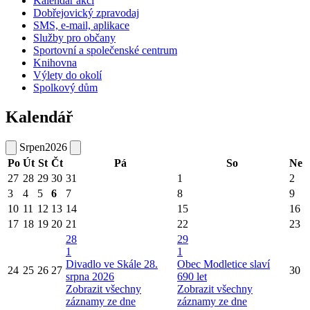
Kalendář akcí
Dobřejovický zpravodaj
SMS, e-mail, aplikace
Služby pro občany
Sportovní a společenské centrum
Knihovna
Výlety do okolí
Spolkový dům
Kalendář
Srpen
2026
Po
Út
St
Čt
Pá
So
Ne
27
28
29
30
31
1
2
3
4
5
6
7
8
9
10
11
12
13
14
15
16
17
18
19
20
21
22
23
28
29
1
1
Divadlo ve Skále 28.
Obec Modletice slaví
24
25
26
27
30
srpna 2026
690 let
Zobrazit všechny
Zobrazit všechny
záznamy ze dne
záznamy ze dne