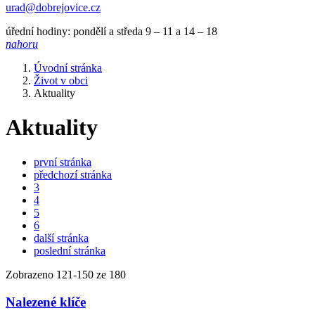
urad@dobrejovice.cz
úřední hodiny: pondělí a středa 9 – 11 a 14 – 18
nahoru
Úvodní stránka
Život v obci
Aktuality
Aktuality
první stránka
předchozí stránka
3
4
5
6
další stránka
poslední stránka
Zobrazeno
121
-
150
ze 180
Nalezené klíče