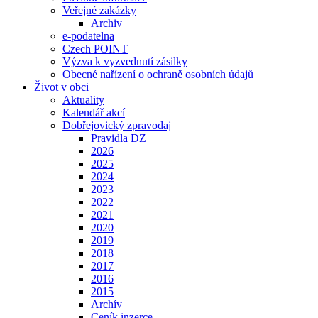
Veřejné zakázky
Archiv
e-podatelna
Czech POINT
Výzva k vyzvednutí zásilky
Obecné nařízení o ochraně osobních údajů
Život v obci
Aktuality
Kalendář akcí
Dobřejovický zpravodaj
Pravidla DZ
2026
2025
2024
2023
2022
2021
2020
2019
2018
2017
2016
2015
Archív
Ceník inzerce