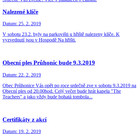
Nalezené klíče
Datum:
25. 2. 2019
V sobotu 23.2. byly na parkovišti u hřiště nalezeny klíče. K
vyzvednutí jsou v Hospodě Na hřišti.
Obecní ples Průhonic bude 9.3.2019
Datum:
22. 2. 2019
Obec Průhonice Vás opět po roce srdečně zve v sobotu 9.3.2019 na
Obecní ples od 20.00hod. Celý večer bude hrát kapela "The
Teachers" a jako vždy bude bohatá tombola...
Certifikáty z akcí
Datum:
19. 2. 2019