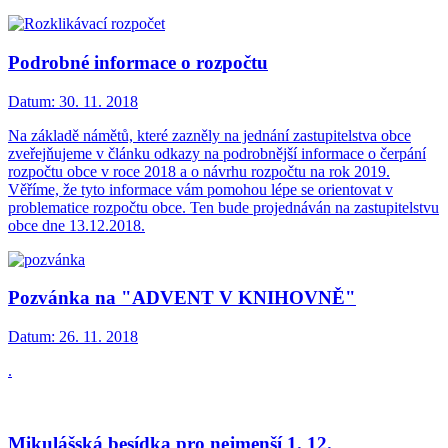
Podrobné informace o rozpočtu
Datum:
30. 11. 2018
Na základě námětů, které zazněly na jednání zastupitelstva obce
zveřejňujeme v článku odkazy na podrobnější informace o čerpání
rozpočtu obce v roce 2018 a o návrhu rozpočtu na rok 2019.
Věříme, že tyto informace vám pomohou lépe se orientovat v
problematice rozpočtu obce. Ten bude projednáván na zastupitelstvu
obce dne 13.12.2018.
Pozvánka na "ADVENT V KNIHOVNĚ"
Datum:
26. 11. 2018
.
Mikulášská besídka pro nejmenší 1. 12.