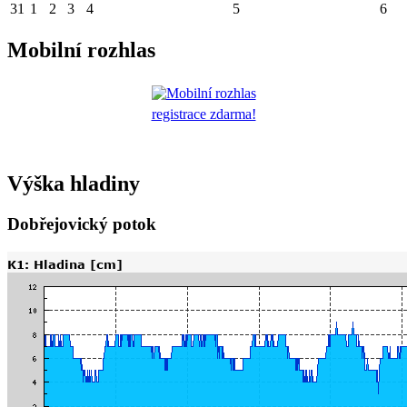
31
1
2
3
4
5
6
Mobilní rozhlas
registrace zdarma!
Výška hladiny
Dobřejovický potok