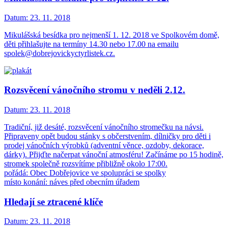
Datum:
23. 11. 2018
Mikulášská besídka pro nejmenší 1. 12. 2018 ve Spolkovém domě,
děti přihlašujte na termíny 14.30 nebo 17.00 na emailu
spolek@dobrejovickyctyrlistek.cz.
Rozsvěcení vánočního stromu v neděli 2.12.
Datum:
23. 11. 2018
Tradiční, již desáté, rozsvěcení vánočního stromečku na návsi.
Připraveny opět budou stánky s občerstvením, dílničky pro děti i
prodej vánočních výrobků (adventní věnce, ozdoby, dekorace,
dárky). Přijďte načerpat vánoční atmosféru! Začínáme po 15 hodině,
stromek společně rozsvítíme přibližně okolo 17:00.
pořádá: Obec Dobřejovice ve spolupráci se spolky
místo konání: náves před obecním úřadem
Hledají se ztracené klíče
Datum:
23. 11. 2018