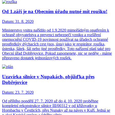
Od 1.září je na Obecním úřadu nutné mít roušku!
Datum:
31. 8. 2020
Ministerstvo vnitra nařídilo od 1.9.2020 mimořádným opatřením k
ochraně obyvatelstva a prevenci nebezpečí vzniku a rozšíření
onemocnění COVID-19 povinnost používat na úřadech ochranné
prostředkůy dýchacích cest (nos, ústa) jako je respirátor, rouška,
ústenka, šátek, šál nebo jiné prostředky. Toto nařízení platí také pro
Obecní úřad Dobřejovice. Pokud zapomenete, nic se neděje - máme
připraveno dostatek jednorázových roušek.
Uzavírka silnice v Nupakách, objížďka přes
Dobřejovice
Datum:
23. 7. 2020
Od příštího pondělí 27. 7. 2020 až do 4. 10. 2020 proběhne
kompletní rekonstrukce silnice III/00312 v od křižovatky u
Hornbachu v Čestlicích, přes Nupaky až na náves v Kuří. Jedná se
o akci Krajské správy a údržby silnic.