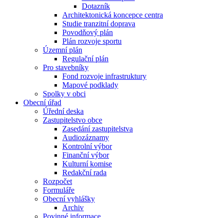
Dotazník
Architektonická koncepce centra
Studie tranzitní doprava
Povodňový plán
Plán rozvoje sportu
Územní plán
Regulační plán
Pro stavebníky
Fond rozvoje infrastruktury
Mapové podklady
Spolky v obci
Obecní úřad
Úřední deska
Zastupitelstvo obce
Zasedání zastupitelstva
Audiozáznamy
Kontrolní výbor
Finanční výbor
Kulturní komise
Redakční rada
Rozpočet
Formuláře
Obecní vyhlášky
Archiv
Povinné informace