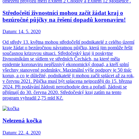
omezení provozu mezi Exitem 2 Chodov a Exitem 12 Modletice .
Středočeští živnostníci mohou začít žádat kraj o
bezúročné půjčky na řešení dopadů koronaviru!
Datum:
14. 5. 2020
Od středy 13. května mohou středočeští podnikatelé z celého území
kraje žádat o bezúročnou návratnou půjčku, která jim pomůže řešit
současnou krizovou situaci. Středočeský kraj ji poskytne
živnostníkům se sídlem ve středních Čechách, na které měla
epidemie koronaviru nepříznivý ekonomický dopad, a kteří splní
všechny stanovené podmínky. Maximální výše podpory je 50 tisíc
korun, a co je důležité, podnikatelé ji mohou začít splácet až za rok,
v červnu 2021. Půjčka musí být splacena nejpozději do 15. března
2024. Při podávání žádosti nerozhoduje den a pořadí, žádosti se
přijímají do 30. června 2020. Středočeský kraj zatím na tento
program vyhradil 2,75 mld Kč.
Nelezená kočka
Datum:
22. 4. 2020