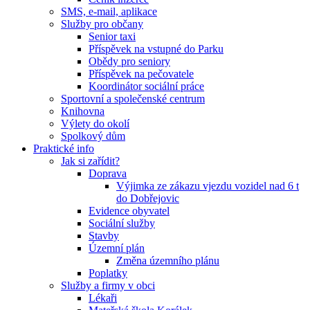
SMS, e-mail, aplikace
Služby pro občany
Senior taxi
Příspěvek na vstupné do Parku
Obědy pro seniory
Příspěvek na pečovatele
Koordinátor sociální práce
Sportovní a společenské centrum
Knihovna
Výlety do okolí
Spolkový dům
Praktické info
Jak si zařídit?
Doprava
Výjimka ze zákazu vjezdu vozidel nad 6 t
do Dobřejovic
Evidence obyvatel
Sociální služby
Stavby
Územní plán
Změna územního plánu
Poplatky
Služby a firmy v obci
Lékaři