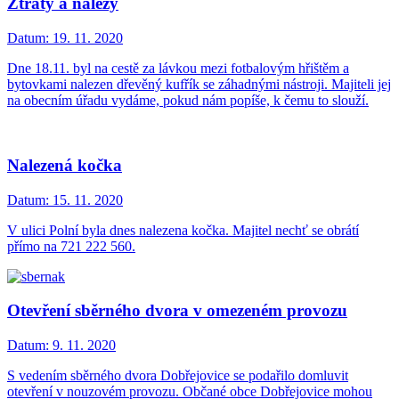
Ztráty a nálezy
Datum:
19. 11. 2020
Dne 18.11. byl na cestě za lávkou mezi fotbalovým hřištěm a
bytovkami nalezen dřevěný kufřík se záhadnými nástroji. Majiteli jej
na obecním úřadu vydáme, pokud nám popíše, k čemu to slouží.
Nalezená kočka
Datum:
15. 11. 2020
V ulici Polní byla dnes nalezena kočka. Majitel nechť se obrátí
přímo na 721 222 560.
Otevření sběrného dvora v omezeném provozu
Datum:
9. 11. 2020
S vedením sběrného dvora Dobřejovice se podařilo domluvit
otevření v nouzovém provozu. Občané obce Dobřejovice mohou