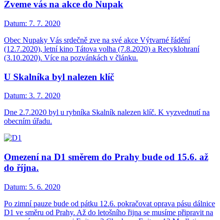
Zveme vás na akce do Nupak
Datum:
7. 7. 2020
Obec Nupaky Vás srdečně zve na své akce Výtvarné řádění
(12.7.2020), letní kino Tátova volha (7.8.2020) a Recyklohraní
(3.10.2020). Více na pozvánkách v článku.
U Skalníka byl nalezen klíč
Datum:
3. 7. 2020
Dne 2.7.2020 byl u rybníka Skalník nalezen klíč. K vyzvednutí na
obecním úřadu.
Omezení na D1 směrem do Prahy bude od 15.6. až
do října.
Datum:
5. 6. 2020
Po zimní pauze bude od pátku 12.6. pokračovat oprava pásu dálnice
D1 ve směru od Prahy. Až do letošního řijna se musíme připravit na