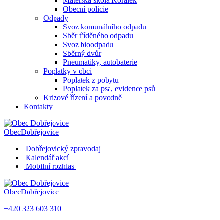
Mateřská škola Korálek
Obecní policie
Odpady
Svoz komunálního odpadu
Sběr tříděného odpadu
Svoz bioodpadu
Sběrný dvůr
Pneumatiky, autobaterie
Poplatky v obci
Poplatek z pobytu
Poplatek za psa, evidence psů
Krizové řízení a povodně
Kontakty
Obec
Dobřejovice
Dobřejovický zpravodaj
Kalendář akcí
Mobilní rozhlas
Obec
Dobřejovice
+420 323 603 310