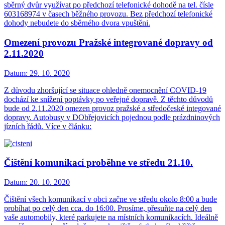
sběrný dvůr využívat po předchozí telefonické dohodě na tel. čísle
603168974 v časech běžného provozu. Bez předchozí telefonické
dohody nebudete do sběrného dvora vpuštěni.
Omezení provozu Pražské integrované dopravy od
2.11.2020
Datum:
29. 10. 2020
Z důvodu zhoršující se situace ohledně onemocnění COVID-19
dochází ke snížení poptávky po veřejné dopravě. Z těchto důvodů
bude od 2.11.2020 omezen provoz pražské a středočeské integované
dopravy. Autobusy v DObřejovicích pojednou podle prázdninových
jízních řádů. Více v článku:
Čištění komunikací proběhne ve středu 21.10.
Datum:
20. 10. 2020
Čištění všech komunikací v obci začne ve středu okolo 8:00 a bude
probíhat po celý den cca. do 16:00. Prosíme, přesuňte na celý den
vaše automobily, které parkujete na místních komunikacích. Ideálně