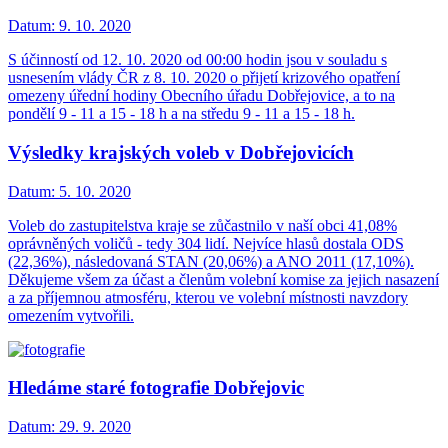
Datum:
9. 10. 2020
S účinností od 12. 10. 2020 od 00:00 hodin jsou v souladu s
usnesením vlády ČR z 8. 10. 2020 o přijetí krizového opatření
omezeny úřední hodiny Obecního úřadu Dobřejovice, a to na
pondělí 9 - 11 a 15 - 18 h a na středu 9 - 11 a 15 - 18 h.
Výsledky krajských voleb v Dobřejovicích
Datum:
5. 10. 2020
Voleb do zastupitelstva kraje se zůčastnilo v naší obci 41,08%
oprávněných voličů - tedy 304 lidí. Nejvíce hlasů dostala ODS
(22,36%), následovaná STAN (20,06%) a ANO 2011 (17,10%).
Děkujeme všem za účast a členům volební komise za jejich nasazení
a za příjemnou atmosféru, kterou ve volební místnosti navzdory
omezením vytvořili.
Hledáme staré fotografie Dobřejovic
Datum:
29. 9. 2020