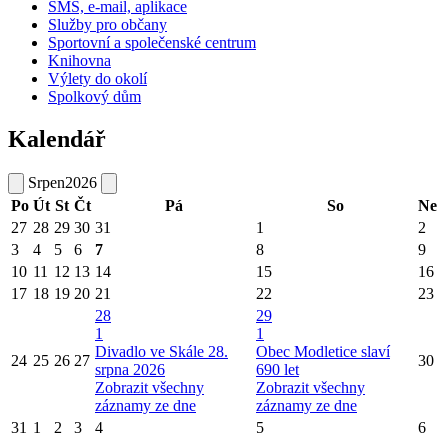
SMS, e-mail, aplikace
Služby pro občany
Sportovní a společenské centrum
Knihovna
Výlety do okolí
Spolkový dům
Kalendář
Srpen
2026
Po
Út
St
Čt
Pá
So
Ne
27
28
29
30
31
1
2
3
4
5
6
7
8
9
10
11
12
13
14
15
16
17
18
19
20
21
22
23
28
29
1
1
Divadlo ve Skále 28.
Obec Modletice slaví
24
25
26
27
30
srpna 2026
690 let
Zobrazit všechny
Zobrazit všechny
záznamy ze dne
záznamy ze dne
31
1
2
3
4
5
6