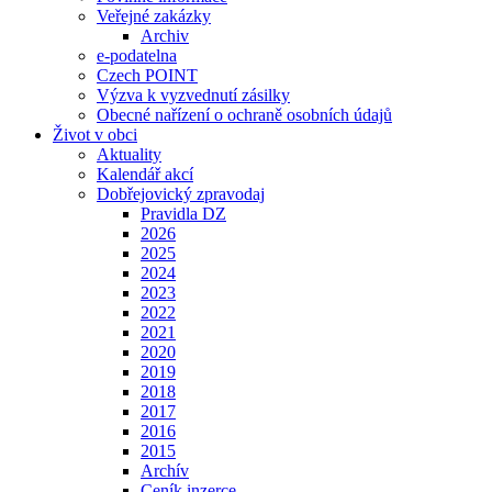
Veřejné zakázky
Archiv
e-podatelna
Czech POINT
Výzva k vyzvednutí zásilky
Obecné nařízení o ochraně osobních údajů
Život v obci
Aktuality
Kalendář akcí
Dobřejovický zpravodaj
Pravidla DZ
2026
2025
2024
2023
2022
2021
2020
2019
2018
2017
2016
2015
Archív
Ceník inzerce