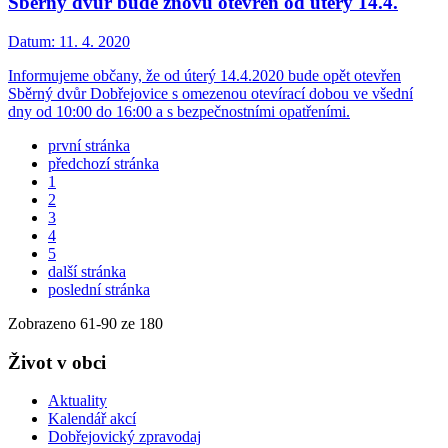
Sběrný dvůr bude znovu otevřen od úterý 14.4.
Datum:
11. 4. 2020
Informujeme občany, že od úterý 14.4.2020 bude opět otevřen
Sběrný dvůr Dobřejovice s omezenou otevírací dobou ve všední
dny od 10:00 do 16:00 a s bezpečnostními opatřeními.
první stránka
předchozí stránka
1
2
3
4
5
další stránka
poslední stránka
Zobrazeno
61
-
90
ze 180
Život v obci
Aktuality
Kalendář akcí
Dobřejovický zpravodaj