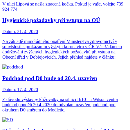
V ulici Lipová se našla ztracená kočka. Pokud je vaše, volejte 739
924 774.
Hygienické požadavky při vstupu na OÚ
Datum:
21. 4. 2020
Na základě mimořádného opatření Ministerstva zdravotnictví v
souvislosti s prokázáním výskytu koronaviru v ČR Vás žádáme o
dodržování zvýšených hygienických požadavků při vstupu na
Obecní úřad v Dobřejovicích. Jejich přehled najdete v článku:
Podchod pod D0 bude od 20.4. uzavřen
Datum:
17. 4. 2020
Z důvodu výstavby křižovatky na silnici II/101 u Wilson centra
bude od pondělí 20.4.2020 do odvolání uzavřen podchod pod
okruhem D0 směrem do Modletic.