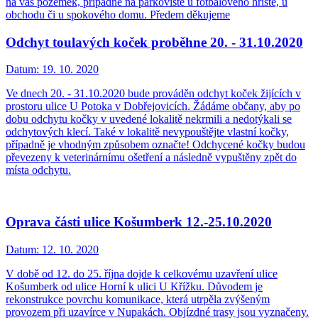
na váš pozemek, případně na parkoviště u fotbalového hřiště, u
obchodu či u spokového domu. Předem děkujeme
Odchyt toulavých koček proběhne 20. - 31.10.2020
Datum:
19. 10. 2020
Ve dnech 20. - 31.10.2020 bude prováděn odchyt koček žijících v
prostoru ulice U Potoka v Dobřejovicích. Žádáme občany, aby po
dobu odchytu kočky v uvedené lokalitě nekrmili a nedotýkali se
odchytových klecí. Také v lokalitě nevypouštějte vlastní kočky,
případně je vhodným způsobem označte! Odchycené kočky budou
převezeny k veterinárnímu ošetření a následně vypuštěny zpět do
místa odchytu.
Oprava části ulice Košumberk 12.-25.10.2020
Datum:
12. 10. 2020
V době od 12. do 25. října dojde k celkovému uzavření ulice
Košumberk od ulice Horní k ulici U Křížku. Důvodem je
rekonstrukce povrchu komunikace, která utrpěla zvýšeným
provozem při uzavírce v Nupakách. Objízdné trasy jsou vyznačeny.