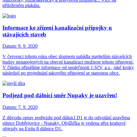
přiloženém plakátu.
Informace ke zřízení kanalizační přípojky u
stávajících staveb
Datum:
9. 9. 2020
V červenci tohoto roku obec dopisem nabídla majitelům stávajících
budov nenapojených na obecní kanalizaci možnost tohoto připojení.
V článku přinášíme informace od společnosti 1.SčV, a.s., jaké kroky
následují po projednání takového připojení se starostou obce.
Podjezd pod dálnicí směr Nupaky je uzavřen!
Datum:
7. 9. 2020
Z důvodu oprav podjezdu pod dálnicí D1 je do odvolání uzavřena
silnice Dobřejovice - Nupaky. Objížďka je vedena přes kruhové
objezdy na Exitu 8 dálnice D1.