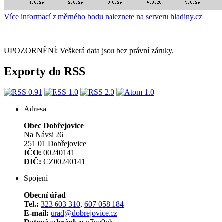
Více informací z měrného bodu naleznete na serveru hladiny.cz
UPOZORNĚNÍ: Veškerá data jsou bez právní záruky.
Exporty do RSS
Adresa
Obec Dobřejovice
Na Návsi 26
251 01 Dobřejovice
IČO:
00240141
DIČ:
CZ00240141
Spojení
Obecní úřad
Tel.:
323 603 310
,
607 058 184
E-mail:
urad@dobrejovice.cz
Datová schránka:
n7ua9vb