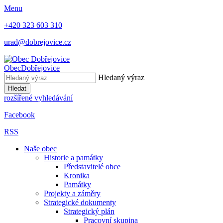
Menu
+420 323 603 310
urad@dobrejovice.cz
Obec
Dobřejovice
Hledaný výraz
Hledat
rozšířené vyhledávání
Facebook
RSS
Naše obec
Historie a památky
Představitelé obce
Kronika
Památky
Projekty a záměry
Strategické dokumenty
Strategický plán
Pracovní skupina