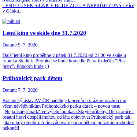
TENTO ÚSEK SILNICE BUDE ZCELA NEPRŮJEZDNÝ! Více
v článku...
Letní kino ve skále dne 31.7.2020
Datum:
9. 7. 2020
Další letní kino proběhne v pátek 31.7.2020 od 21:00 ve skále u
rybníka Skalník. Promítat se bude komedie Petra Kolečka "Přes
prsty". Popcorn bude ;-)
Průhonický park dětem
Datum:
7. 7. 2020
Botanický ústav AV ČR naděluje k prvnímu prázdninovému dni
všem návštěvníkům Průhonického parku dárek – novou trasu
„Nejkrásnější park“ ve výletní aplikaci Skryté příběhy. Děti, rodiče i
ostatní hraví dospělí mohou od léta objevovat Průhonický park tak,
jako nikdy předtím. A tím zábava v parku během prázdnin rozhodně
nekončí!