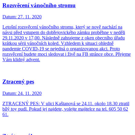
Rozsvěcení vánočního stromu
Datum:
27. 11. 2020
Letošní rozsvěcení vánočního stromu, který se nově nachází na
návsi před vstupem do dobřejovického zámku proběhne v neděli
29.11.2020 v 17,00. Následně zahrajeme z oken obecního úřadu
krátkou sérii vánočních koled. Vzhledem k situaci ohledně
pandemie COVID-19 se nejedná o organizovanou akci. Proto
rozsvěcení budete moci sledovat i živě na FB stránce obce. Přejeme
Vám klidný advent.
Ztracený pes
Datum:
24. 11. 2020
ZTRACENÝ PES: V ulici Kaštanová se 24.11. okolo 18.30 ztratil
bílý toy pudl. Pokud jej najdete, volejte majitelce na tel. 605 50 62
61.