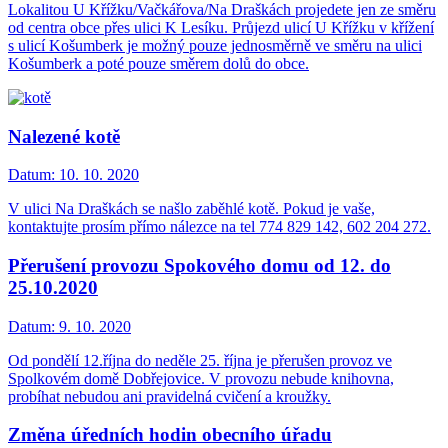
Lokalitou U Křížku/Vačkářova/Na Draškách projedete jen ze směru
od centra obce přes ulici K Lesíku. Průjezd ulicí U Křížku v křížení
s ulicí Košumberk je možný pouze jednosměrně ve směru na ulici
Košumberk a poté pouze směrem dolů do obce.
Nalezené kotě
Datum:
10. 10. 2020
V ulici Na Draškách se našlo zaběhlé kotě. Pokud je vaše,
kontaktujte prosím přímo nálezce na tel 774 829 142, 602 204 272.
Přerušení provozu Spokového domu od 12. do
25.10.2020
Datum:
9. 10. 2020
Od pondělí 12.října do neděle 25. října je přerušen provoz ve
Spolkovém domě Dobřejovice. V provozu nebude knihovna,
probíhat nebudou ani pravidelná cvičení a kroužky.
Změna úředních hodin obecního úřadu