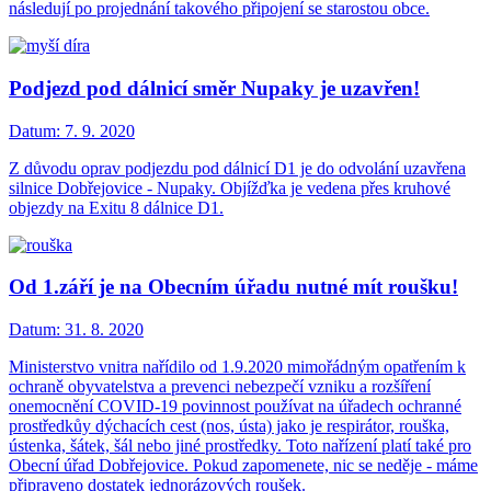
následují po projednání takového připojení se starostou obce.
Podjezd pod dálnicí směr Nupaky je uzavřen!
Datum:
7. 9. 2020
Z důvodu oprav podjezdu pod dálnicí D1 je do odvolání uzavřena
silnice Dobřejovice - Nupaky. Objížďka je vedena přes kruhové
objezdy na Exitu 8 dálnice D1.
Od 1.září je na Obecním úřadu nutné mít roušku!
Datum:
31. 8. 2020
Ministerstvo vnitra nařídilo od 1.9.2020 mimořádným opatřením k
ochraně obyvatelstva a prevenci nebezpečí vzniku a rozšíření
onemocnění COVID-19 povinnost používat na úřadech ochranné
prostředkůy dýchacích cest (nos, ústa) jako je respirátor, rouška,
ústenka, šátek, šál nebo jiné prostředky. Toto nařízení platí také pro
Obecní úřad Dobřejovice. Pokud zapomenete, nic se neděje - máme
připraveno dostatek jednorázových roušek.