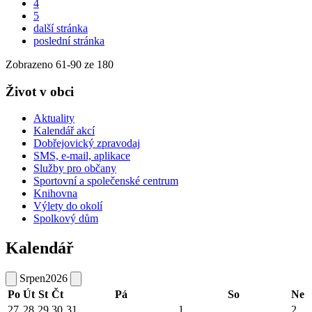
4
5
další stránka
poslední stránka
Zobrazeno
61
-
90
ze 180
Život v obci
Aktuality
Kalendář akcí
Dobřejovický zpravodaj
SMS, e-mail, aplikace
Služby pro občany
Sportovní a společenské centrum
Knihovna
Výlety do okolí
Spolkový dům
Kalendář
Srpen
2026
Po
Út
St
Čt
Pá
So
Ne
27
28
29
30
31
1
2