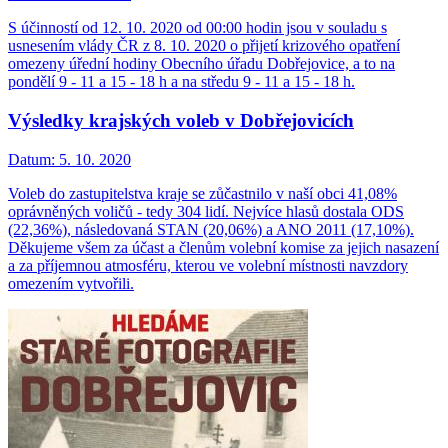
S účinností od 12. 10. 2020 od 00:00 hodin jsou v souladu s
usnesením vlády ČR z 8. 10. 2020 o přijetí krizového opatření
omezeny úřední hodiny Obecního úřadu Dobřejovice, a to na
pondělí 9 - 11 a 15 - 18 h a na středu 9 - 11 a 15 - 18 h.
Výsledky krajských voleb v Dobřejovicích
Datum:
5. 10. 2020
Voleb do zastupitelstva kraje se zůčastnilo v naší obci 41,08%
oprávněných voličů - tedy 304 lidí. Nejvíce hlasů dostala ODS
(22,36%), následovaná STAN (20,06%) a ANO 2011 (17,10%).
Děkujeme všem za účast a členům volební komise za jejich nasazení
a za příjemnou atmosféru, kterou ve volební místnosti navzdory
omezením vytvořili.