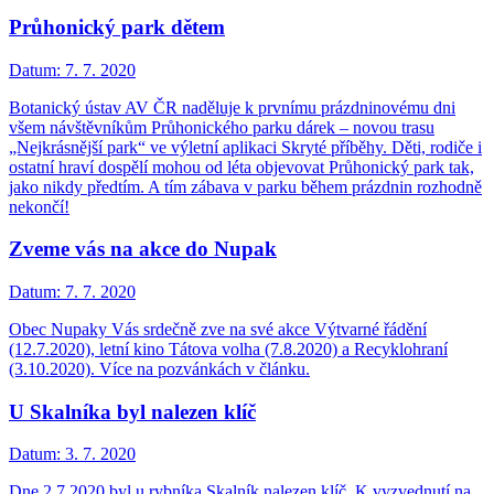
Průhonický park dětem
Datum:
7. 7. 2020
Botanický ústav AV ČR naděluje k prvnímu prázdninovému dni
všem návštěvníkům Průhonického parku dárek – novou trasu
„Nejkrásnější park“ ve výletní aplikaci Skryté příběhy. Děti, rodiče i
ostatní hraví dospělí mohou od léta objevovat Průhonický park tak,
jako nikdy předtím. A tím zábava v parku během prázdnin rozhodně
nekončí!
Zveme vás na akce do Nupak
Datum:
7. 7. 2020
Obec Nupaky Vás srdečně zve na své akce Výtvarné řádění
(12.7.2020), letní kino Tátova volha (7.8.2020) a Recyklohraní
(3.10.2020). Více na pozvánkách v článku.
U Skalníka byl nalezen klíč
Datum:
3. 7. 2020
Dne 2.7.2020 byl u rybníka Skalník nalezen klíč. K vyzvednutí na