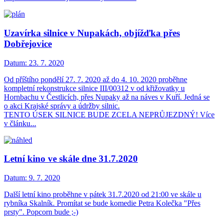
Uzavírka silnice v Nupakách, objížďka přes
Dobřejovice
Datum:
23. 7. 2020
Od příštího pondělí 27. 7. 2020 až do 4. 10. 2020 proběhne
kompletní rekonstrukce silnice III/00312 v od křižovatky u
Hornbachu v Čestlicích, přes Nupaky až na náves v Kuří. Jedná se
o akci Krajské správy a údržby silnic.
TENTO ÚSEK SILNICE BUDE ZCELA NEPRŮJEZDNÝ! Více
v článku...
Letní kino ve skále dne 31.7.2020
Datum:
9. 7. 2020
Další letní kino proběhne v pátek 31.7.2020 od 21:00 ve skále u
rybníka Skalník. Promítat se bude komedie Petra Kolečka "Přes
prsty". Popcorn bude ;-)