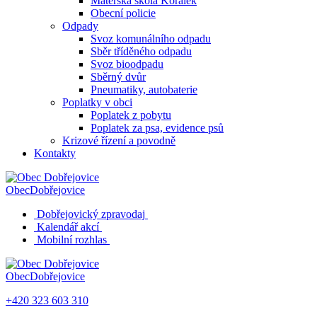
Mateřská škola Korálek
Obecní policie
Odpady
Svoz komunálního odpadu
Sběr tříděného odpadu
Svoz bioodpadu
Sběrný dvůr
Pneumatiky, autobaterie
Poplatky v obci
Poplatek z pobytu
Poplatek za psa, evidence psů
Krizové řízení a povodně
Kontakty
Obec
Dobřejovice
Dobřejovický zpravodaj
Kalendář akcí
Mobilní rozhlas
Obec
Dobřejovice
+420 323 603 310