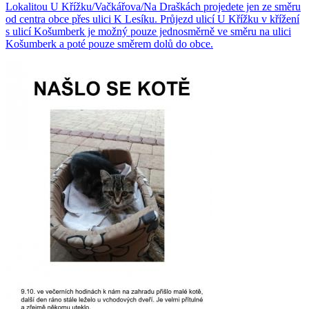
Lokalitou U Křížku/Vačkářova/Na Draškách projedete jen ze směru
od centra obce přes ulici K Lesíku. Průjezd ulicí U Křížku v křížení
s ulicí Košumberk je možný pouze jednosměrně ve směru na ulici
Košumberk a poté pouze směrem dolů do obce.