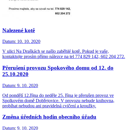
Nalezené kotě
Datum:
10. 10. 2020
V ulici Na Draškách se našlo zaběhlé kotě. Pokud je vaše,
kontaktujte prosím přímo nálezce na tel 774 829 142, 602 204 272.
Přerušení provozu Spokového domu od 12. do
25.10.2020
Datum:
9. 10. 2020
Od pondělí 12.října do neděle 25. října je přerušen provoz ve
Spolkovém domě Dobřejovice. V provozu nebude knihovna,
probíhat nebudou ani pravidelná cvičení a kroužky.
Změna úředních hodin obecního úřadu
Datum:
9. 10. 2020