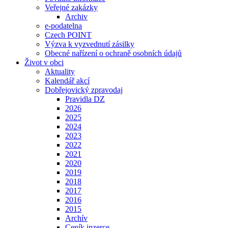
Veřejné zakázky
Archiv
e-podatelna
Czech POINT
Výzva k vyzvednutí zásilky
Obecné nařízení o ochraně osobních údajů
Život v obci
Aktuality
Kalendář akcí
Dobřejovický zpravodaj
Pravidla DZ
2026
2025
2024
2023
2022
2021
2020
2019
2018
2017
2016
2015
Archív
Ceník inzerce