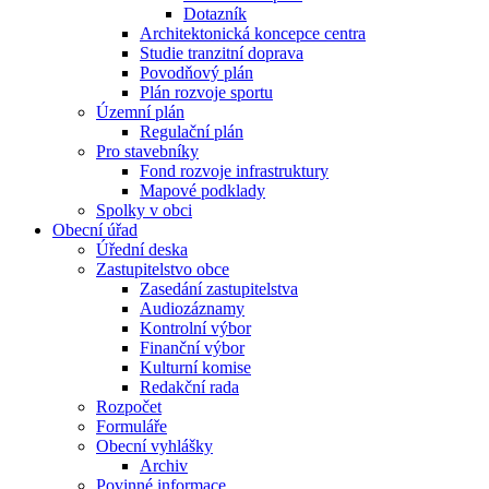
Dotazník
Architektonická koncepce centra
Studie tranzitní doprava
Povodňový plán
Plán rozvoje sportu
Územní plán
Regulační plán
Pro stavebníky
Fond rozvoje infrastruktury
Mapové podklady
Spolky v obci
Obecní úřad
Úřední deska
Zastupitelstvo obce
Zasedání zastupitelstva
Audiozáznamy
Kontrolní výbor
Finanční výbor
Kulturní komise
Redakční rada
Rozpočet
Formuláře
Obecní vyhlášky
Archiv
Povinné informace