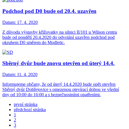
Podchod pod D0 bude od 20.4. uzavřen
Datum:
17. 4. 2020
Z důvodu výstavby křižovatky na silnici II/101 u Wilson centra
bude od pondělí 20.4.2020 do odvolání uzavřen podchod pod
okruhem D0 směrem do Modletic.
Sběrný dvůr bude znovu otevřen od úterý 14.4.
Datum:
11. 4. 2020
Informujeme občany, že od úterý 14.4.2020 bude opět otevřen
Sběrný dvůr Dobřejovice s omezenou otevírací dobou ve všední
dny od 10:00 do 16:00 a s bezpečnostními opatřeními.
první stránka
předchozí stránka
1
2
3