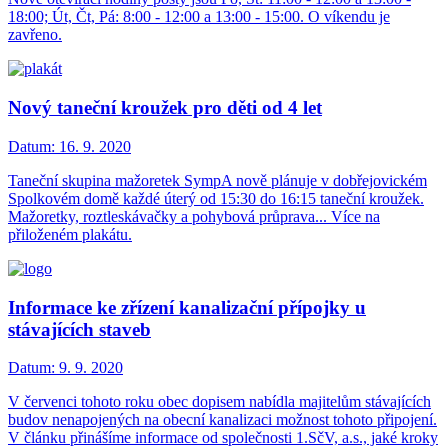
18:00; Út, Čt, Pá: 8:00 - 12:00 a 13:00 - 15:00. O víkendu je
zavřeno.
Nový taneční kroužek pro děti od 4 let
Datum:
16. 9. 2020
Taneční skupina mažoretek SympA nově plánuje v dobřejovickém
Spolkovém domě každé úterý od 15:30 do 16:15 taneční kroužek.
Mažoretky, roztleskávačky a pohybová průprava... Více na
přiloženém plakátu.
Informace ke zřízení kanalizační přípojky u
stávajících staveb
Datum:
9. 9. 2020
V červenci tohoto roku obec dopisem nabídla majitelům stávajících
budov nenapojených na obecní kanalizaci možnost tohoto připojení.
V článku přinášíme informace od společnosti 1.SčV, a.s., jaké kroky