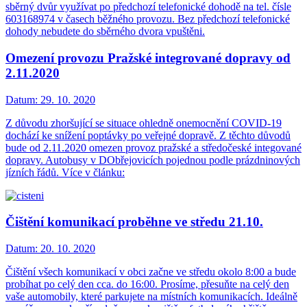
sběrný dvůr využívat po předchozí telefonické dohodě na tel. čísle
603168974 v časech běžného provozu. Bez předchozí telefonické
dohody nebudete do sběrného dvora vpuštěni.
Omezení provozu Pražské integrované dopravy od
2.11.2020
Datum:
29. 10. 2020
Z důvodu zhoršující se situace ohledně onemocnění COVID-19
dochází ke snížení poptávky po veřejné dopravě. Z těchto důvodů
bude od 2.11.2020 omezen provoz pražské a středočeské integované
dopravy. Autobusy v DObřejovicích pojednou podle prázdninových
jízních řádů. Více v článku:
Čištění komunikací proběhne ve středu 21.10.
Datum:
20. 10. 2020
Čištění všech komunikací v obci začne ve středu okolo 8:00 a bude
probíhat po celý den cca. do 16:00. Prosíme, přesuňte na celý den
vaše automobily, které parkujete na místních komunikacích. Ideálně