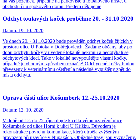
na váš pozemek, případně na parkoviště u fotbalového hřiště, u
obchodu či u spokového domu. Předem děkujeme
Odchyt toulavých koček proběhne 20. - 31.10.2020
Datum:
19. 10. 2020
Ve dnech 20. - 31.10.2020 bude prováděn odchyt koček žijících v
prostoru ulice U Potoka v Dobřejovicích. Žádáme občany, aby po
dobu odchytu kočky v uvedené lokalitě nekrmili a nedotýkali se
odchytových klecí. Také v lokalitě nevypouštějte vlastní kočky,
případně je vhodným způsobem označte! Odchycené kočky budou
převezeny k veterinárnímu ošetření a následně vypuštěny zpět do
místa odchytu.
Oprava části ulice Košumberk 12.-25.10.2020
Datum:
12. 10. 2020
V době od 12. do 25. října dojde k celkovému uzavření ulice
Košumberk od ulice Horní k ulici U Křížku. Důvodem je
rekonstrukce povrchu komunikace, která utrpěla zvýšeným
provozem při uzavírce v Nupakách. Objízdné trasy jsou vyznačeny.