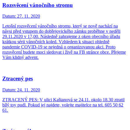
Rozsvěcení vánočního stromu
Datum:
27. 11. 2020
Letošní rozsvěcení vánočního stromu, který se nově nachází na
návsi před vstupem do dobřejovického zámku proběhne v neděli
29.11.2020 v 17,00. Následně zahrajeme z oken obecního úřadu
krátkou sérii vánočních koled. Vzhledem k situaci ohledně
pandemie COVID-19 se nejedná o organizovanou akci. Proto
rozsvěcení budete moci sledovat i živě na FB stránce obce. Přejeme
Vám klidný advent.
Ztracený pes
Datum:
24. 11. 2020
ZTRACENÝ PES: V ulici Kaštanová se 24.11. okolo 18.30 ztratil
bílý toy pudl. Pokud jej najdete, volejte majitelce na tel. 605 50 62
61.