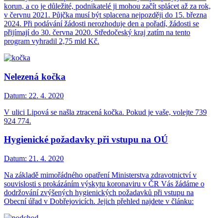
korun, a co je důležité, podnikatelé ji mohou začít splácet až za rok,
v červnu 2021. Půjčka musí být splacena nejpozději do 15. března
2024. Při podávání žádosti nerozhoduje den a pořadí, žádosti se
přijímají do 30. června 2020. Středočeský kraj zatím na tento
program vyhradil 2,75 mld Kč.
Nelezená kočka
Datum:
22. 4. 2020
V ulici Lipová se našla ztracená kočka. Pokud je vaše, volejte 739
924 774.
Hygienické požadavky při vstupu na OÚ
Datum:
21. 4. 2020
Na základě mimořádného opatření Ministerstva zdravotnictví v
souvislosti s prokázáním výskytu koronaviru v ČR Vás žádáme o
dodržování zvýšených hygienických požadavků při vstupu na
Obecní úřad v Dobřejovicích. Jejich přehled najdete v článku: