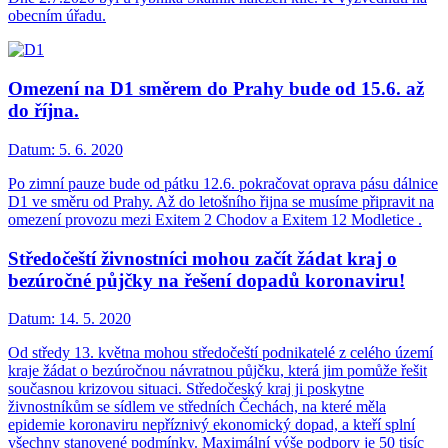
obecním úřadu.
Omezení na D1 směrem do Prahy bude od 15.6. až
do října.
Datum:
5. 6. 2020
Po zimní pauze bude od pátku 12.6. pokračovat oprava pásu dálnice
D1 ve směru od Prahy. Až do letošního řijna se musíme připravit na
omezení provozu mezi Exitem 2 Chodov a Exitem 12 Modletice .
Středočeští živnostníci mohou začít žádat kraj o
bezúročné půjčky na řešení dopadů koronaviru!
Datum:
14. 5. 2020
Od středy 13. května mohou středočeští podnikatelé z celého území
kraje žádat o bezúročnou návratnou půjčku, která jim pomůže řešit
současnou krizovou situaci. Středočeský kraj ji poskytne
živnostníkům se sídlem ve středních Čechách, na které měla
epidemie koronaviru nepříznivý ekonomický dopad, a kteří splní
všechny stanovené podmínky. Maximální výše podpory je 50 tisíc