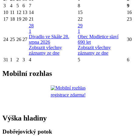
3
4
5
6
7
8
9
10
11
12
13
14
15
16
17
18
19
20
21
22
23
28
29
1
1
Divadlo ve Skále 28.
Obec Modletice slaví
24
25
26
27
30
srpna 2026
690 let
Zobrazit všechny
Zobrazit všechny
záznamy ze dne
záznamy ze dne
31
1
2
3
4
5
6
Mobilní rozhlas
registrace zdarma!
Výška hladiny
Dobřejovický potok