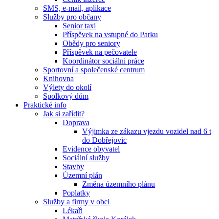
SMS, e-mail, aplikace
Služby pro občany
Senior taxi
Příspěvek na vstupné do Parku
Obědy pro seniory
Příspěvek na pečovatele
Koordinátor sociální práce
Sportovní a společenské centrum
Knihovna
Výlety do okolí
Spolkový dům
Praktické info
Jak si zařídit?
Doprava
Výjimka ze zákazu vjezdu vozidel nad 6 t
do Dobřejovic
Evidence obyvatel
Sociální služby
Stavby
Územní plán
Změna územního plánu
Poplatky
Služby a firmy v obci
Lékaři