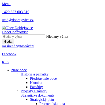
Menu
+420 323 603 310
urad@dobrejovice.cz
Obec
Dobřejovice
Hledaný výraz
Hledat
rozšířené vyhledávání
Facebook
RSS
Naše obec
Historie a památky
Představitelé obce
Kronika
Památky
Projekty a záměry
Strategické dokumenty
Strategický plán
Pracovní skupina