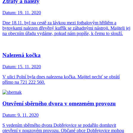
Ztráty a nálezy
Datum:
19. 11. 2020
Dne 18.11. byl na cestě za lávkou mezi fotbalovým hřištěm a
bytovkami nalezen dřevěný kufřík se záhadnými nástroji. Majiteli jej
na obecním úřadu vydáme, pokud nám popíše, k čemu to slouží.
Nalezená kočka
Datum:
15. 11. 2020
V ulici Polní byla dnes nalezena kočka. Majitel nechť se obrátí
přímo na 721 222 560.
Otevření sběrného dvora v omezeném provozu
Datum:
9. 11. 2020
S vedením sběrného dvora Dobřejovice se podařilo domluvit
otevření v nouzovém provozu. Občané obce Dobřejovice mohou