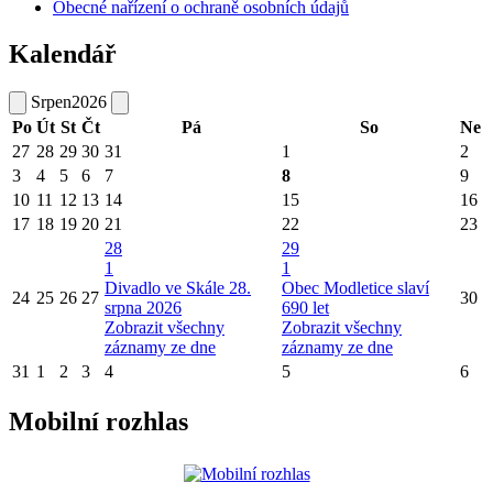
Obecné nařízení o ochraně osobních údajů
Kalendář
Srpen
2026
Po
Út
St
Čt
Pá
So
Ne
27
28
29
30
31
1
2
3
4
5
6
7
8
9
10
11
12
13
14
15
16
17
18
19
20
21
22
23
28
29
1
1
Divadlo ve Skále 28.
Obec Modletice slaví
24
25
26
27
30
srpna 2026
690 let
Zobrazit všechny
Zobrazit všechny
záznamy ze dne
záznamy ze dne
31
1
2
3
4
5
6
Mobilní rozhlas