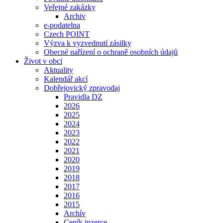
Veřejné zakázky
Archiv
e-podatelna
Czech POINT
Výzva k vyzvednutí zásilky
Obecné nařízení o ochraně osobních údajů
Život v obci
Aktuality
Kalendář akcí
Dobřejovický zpravodaj
Pravidla DZ
2026
2025
2024
2023
2022
2021
2020
2019
2018
2017
2016
2015
Archív
Ceník inzerce