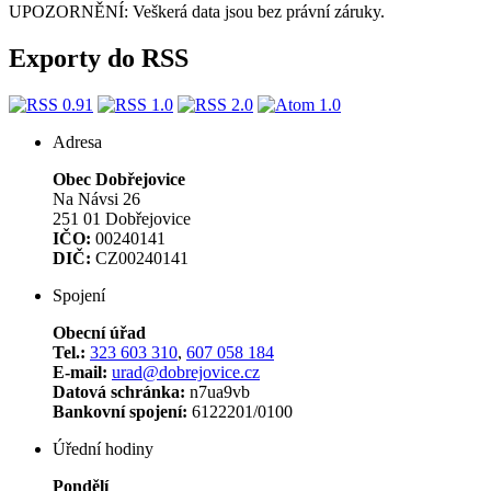
UPOZORNĚNÍ: Veškerá data jsou bez právní záruky.
Exporty do RSS
Adresa
Obec Dobřejovice
Na Návsi 26
251 01 Dobřejovice
IČO:
00240141
DIČ:
CZ00240141
Spojení
Obecní úřad
Tel.:
323 603 310
,
607 058 184
E-mail:
urad@dobrejovice.cz
Datová schránka:
n7ua9vb
Bankovní spojení:
6122201/0100
Úřední hodiny
Pondělí