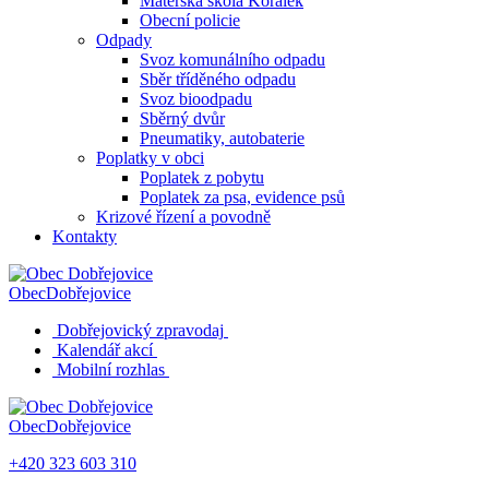
Mateřská škola Korálek
Obecní policie
Odpady
Svoz komunálního odpadu
Sběr tříděného odpadu
Svoz bioodpadu
Sběrný dvůr
Pneumatiky, autobaterie
Poplatky v obci
Poplatek z pobytu
Poplatek za psa, evidence psů
Krizové řízení a povodně
Kontakty
Obec
Dobřejovice
Dobřejovický zpravodaj
Kalendář akcí
Mobilní rozhlas
Obec
Dobřejovice
+420 323 603 310