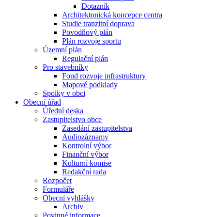
Dotazník
Architektonická koncepce centra
Studie tranzitní doprava
Povodňový plán
Plán rozvoje sportu
Územní plán
Regulační plán
Pro stavebníky
Fond rozvoje infrastruktury
Mapové podklady
Spolky v obci
Obecní úřad
Úřední deska
Zastupitelstvo obce
Zasedání zastupitelstva
Audiozáznamy
Kontrolní výbor
Finanční výbor
Kulturní komise
Redakční rada
Rozpočet
Formuláře
Obecní vyhlášky
Archiv
Povinné informace