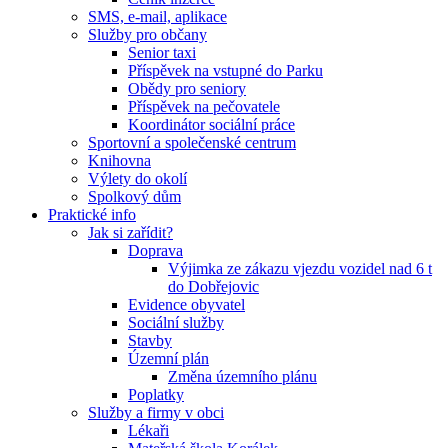
SMS, e-mail, aplikace
Služby pro občany
Senior taxi
Příspěvek na vstupné do Parku
Obědy pro seniory
Příspěvek na pečovatele
Koordinátor sociální práce
Sportovní a společenské centrum
Knihovna
Výlety do okolí
Spolkový dům
Praktické info
Jak si zařídit?
Doprava
Výjimka ze zákazu vjezdu vozidel nad 6 t
do Dobřejovic
Evidence obyvatel
Sociální služby
Stavby
Územní plán
Změna územního plánu
Poplatky
Služby a firmy v obci
Lékaři