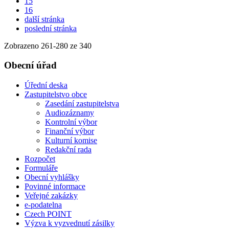
15
16
další stránka
poslední stránka
Zobrazeno
261
-
280
ze 340
Obecní úřad
Úřední deska
Zastupitelstvo obce
Zasedání zastupitelstva
Audiozáznamy
Kontrolní výbor
Finanční výbor
Kulturní komise
Redakční rada
Rozpočet
Formuláře
Obecní vyhlášky
Povinné informace
Veřejné zakázky
e-podatelna
Czech POINT
Výzva k vyzvednutí zásilky