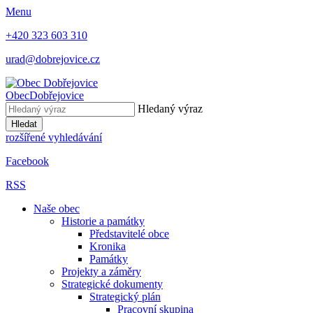
Menu
+420 323 603 310
urad@dobrejovice.cz
Obec
Dobřejovice
Hledaný výraz
Hledat
rozšířené vyhledávání
Facebook
RSS
Naše obec
Historie a památky
Představitelé obce
Kronika
Památky
Projekty a záměry
Strategické dokumenty
Strategický plán
Pracovní skupina